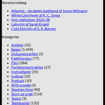
Seneste indlæg
Atlantia – de dødes badeland af Jonas Wilmann
White Line Fever af K. C. Jones
Nye udgivelser 2026-08
Labyrint af Sarah Engell
Cold Eternity af S. A. Barnes
Kategorier
Artikler
(35)
Bøger
(1.499)
Dokumentarfilm
(3)
Faglitteratur
(77)
Film
(584)
Forfatterportrætter
(27)
Instruktører
(35)
Lydbog
(10)
Podcast
(10)
SMS novelle
(5)
Stephen King
(90)
Stort og småt
(114)
Teater
(3)
Tegneserier
(132)