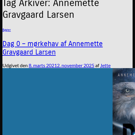
Tag Arkiver:
Annemette
Gravgaard Larsen
Bøger
Dag 0 – mørkehav af Annemette
Gravgaard Larsen
Udgivet den
8. marts 2021
2. november 2025
af
Jette