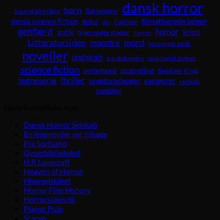
dansk horror
børn
Børnebøger
baseret på en bog
dansk science fiction
filmatiserede bøger
Fantasy
debut
dyr
genfærd
humor
krimi
gotik
hjemsøgte steder
horror
Litteratursiden
mord
monstre
naturen går amok
noveller
ondskab
parallelverden
psykologisk portræt
science fiction
spænding
seriemord
Stephen King
tegneserie
thriller
ungdomsbøger
vampyrer
venskab
zombier
Gode horrorlinks m.m.
Dansk Horror Selskab
En lejemorder ser tilbage
Fra Sortsand
Gyserbiblioteket
H.P. Lovecraft
Heaven of Horror
Himmelskibet
Horror Film History
Horrorsiden.dk
Planet Pulp
Scaryo