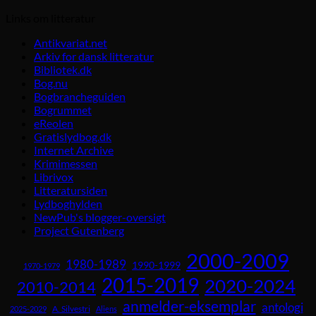
Links om litteratur
Antikvariat.net
Arkiv for dansk litteratur
Bibliotek.dk
Bog.nu
Bogbrancheguiden
Bogrummet
eReolen
Gratislydbog.dk
Internet Archive
Krimimessen
Librivox
Litteratursiden
Lydboghylden
NewPub's blogger-oversigt
Project Gutenberg
2000-2009
1980-1989
1990-1999
1970-1979
2015-2019
2020-2024
2010-2014
anmelder-eksemplar
antologi
A. Silvestri
2025-2029
Aliens