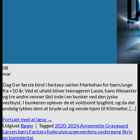
08
mar
Dag 0 er første bind i fantasy-serien Mørkehav for børn/unge
fra +10 år. Ved et uheld bliver teenageren Lasse, hans lillesøster
og tre andre venner låst inde i en bunker ved den jyske
vestkyst. I bunkeren oplever de et voldsomt lysglimt, og da det
endelig lykkes dem at bryde ud og vende hjem til Klitmøller, […]
Fortsæt med at læse
→
Udgivet
Bøger
|
Tagged
2020-2024
,
Annemette Gravgaard
Larsen
,
børn
,
Fantasy
,
fugle
,
ulve
,
unge
,
verdens undergang
Skriv
en kommentar