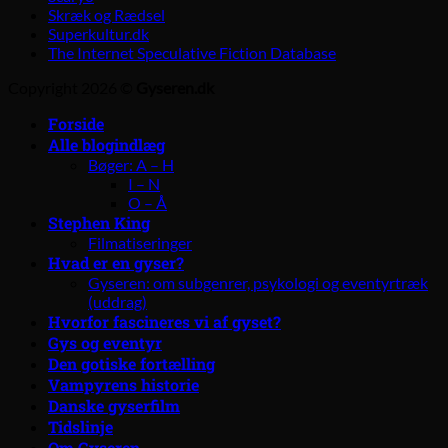
Skræk og Rædsel
Superkultur.dk
The Internet Speculative Fiction Database
Copyright 2026 ©
Gyseren.dk
Forside
Alle blogindlæg
Bøger: A – H
I – N
O – Å
Stephen King
Filmatiseringer
Hvad er en gyser?
Gyseren: om subgenrer, psykologi og eventyrtræk
(uddrag)
Hvorfor fascineres vi af gyset?
Gys og eventyr
Den gotiske fortælling
Vampyrens historie
Danske gyserfilm
Tidslinje
Om Gyseren