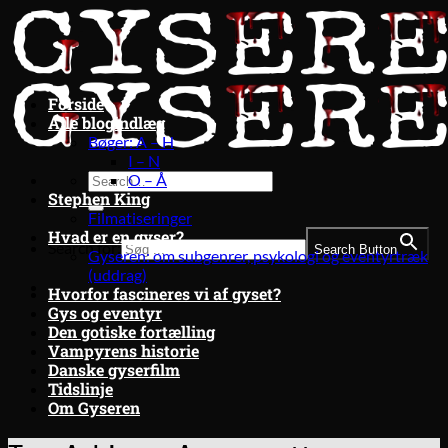
Fortsæt
til
indhold
Forside
Alle blogindlæg
Bøger: A – H
I – N
O – Å
Stephen King
Filmatiseringer
Hvad er en gyser?
Search for:
Search Button
Gyseren: om subgenrer, psykologi og eventyrtræk
(uddrag)
Hvorfor fascineres vi af gyset?
Gys og eventyr
Den gotiske fortælling
Vampyrens historie
Danske gyserfilm
Tidslinje
Om Gyseren