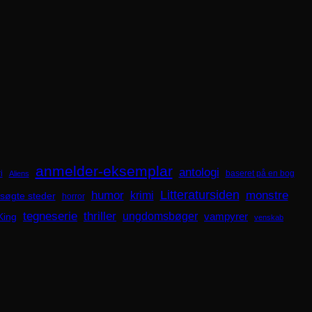
anmelder-eksemplar
antologi
i
baseret på en bog
Aliens
Litteratursiden
humor
krimi
monstre
søgte steder
horror
tegneserie
thriller
ungdomsbøger
King
vampyrer
venskab