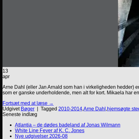
13
apr
Arne Dahl (eller Jan Arnald som han i virkeligheden hedder) e
som er ganske underholdende, men alt for kort. Mikaela har en f
Fortsæt med at læse
→
Udgivet
Bøger
|
Tagged
2010-2014
,
Arne Dahl
,
hjemsøgte ste
Seneste indlæg
Atlantia – de dødes badeland af Jonas Wilmann
White Line Fever af K. C. Jones
Nye udgivelser 2026-08