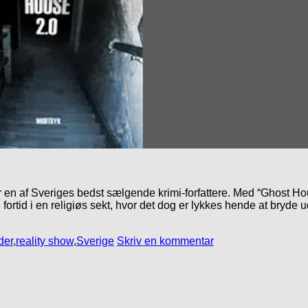
r en af Sveriges bedst sælgende krimi-forfattere. Med “Ghost H
ortid i en religiøs sekt, hvor det dog er lykkes hende at bryde u
der
,
reality show
,
Sverige
Skriv en kommentar