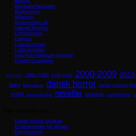
Bog.nu
Bogbrancheguiden
Bogrummet
eReolen
Gratislydbog.dk
Internet Archive
Krimimessen
Librivox
Litteratursiden
Lydboghylden
NewPub's blogger-oversigt
Project Gutenberg
2000-2009
2010
1980-1989
1990-1999
1970-1979
dansk horror
børn
dansk science fict
Børnebøger
noveller
mord
ondskab
parallelverden
naturen går amok
p
Gode horrorlinks m.m.
Dansk Horror Selskab
En lejemorder ser tilbage
Fra Sortsand