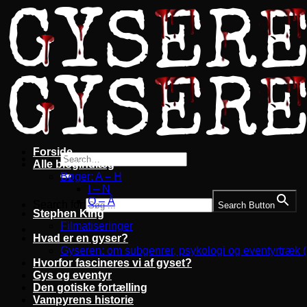
Fortsæt
til
indhold
Forside
Alle blogindlæg
Bøger: A – H
I – N
O – Å
Search for:
Search Button
Stephen King
Filmatiseringer
Hvad er en gyser?
Gyseren: om subgenrer, psykologi og eventyrtræk 
Hvorfor fascineres vi af gyset?
Gys og eventyr
Den gotiske fortælling
Vampyrens historie