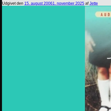
Udgivet den
15. august 2006
1. november 2025
af
Jette