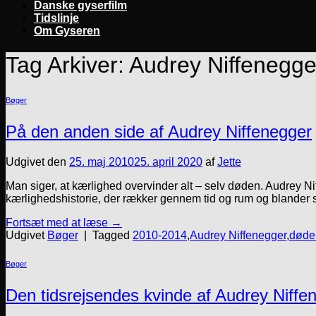
Danske gyserfilm
Tidslinje
Om Gyseren
Tag Arkiver:
Audrey Niffenegge
Bøger
På den anden side af Audrey Niffenegger
Udgivet den
25. maj 2010
25. april 2020
af
Jette
Man siger, at kærlighed overvinder alt – selv døden. Audrey Ni
kærlighedshistorie, der rækker gennem tid og rum og blander s
Fortsæt med at læse
→
Udgivet
Bøger
|
Tagged
2010-2014
,
Audrey Niffenegger
,
døde
Bøger
Den tidsrejsendes kvinde af Audrey Niffe