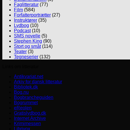
Faglitteratur
(77)
Film
(584)
Forfatterportrætter
(27)
Instruktører
(35)
Lydbog
(10)
Podcast
(10)
SMS novelle
(5)
Stephen King
(90)
Stort og småt
(114)
Teater
(3)
Tegneserier
(132)
Links om litteratur
Antikvariat.net
Arkiv for dansk litteratur
Bibliotek.dk
Bog.nu
Bogbrancheguiden
Bogrummet
eReolen
Gratislydbog.dk
Internet Archive
Krimimessen
Librivox