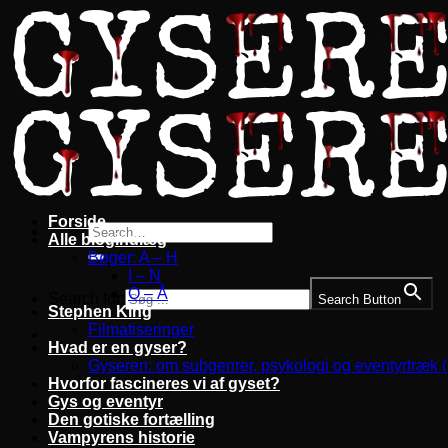
Fortsæt
til
indhold
Forside
Alle blogindlæg
Bøger: A – H
I – N
O – Å
Search for:
Search Button
Stephen King
Filmatiseringer
Hvad er en gyser?
Gyseren: om subgenrer, psykologi og eventyrtræk 
Hvorfor fascineres vi af gyset?
Gys og eventyr
Den gotiske fortælling
Vampyrens historie