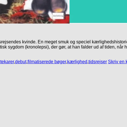
rejsendes kvinde. En meget smuk og speciel kærlighedshistorie
k sygdom (kronolepsi), der gør, at han falder ud af tiden, når ha
otekarer
,
debut
,
filmatiserede bøger
,
kærlighed
,
tidsrejser
Skriv en