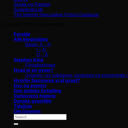
Skræk og Rædsel
Superkultur.dk
The Internet Speculative Fiction Database
Copyright 2026 ©
Gyseren.dk
Forside
Alle blogindlæg
Bøger: A – H
I – N
O – Å
Stephen King
Filmatiseringer
Hvad er en gyser?
Gyseren: om subgenrer, psykologi og eventyrtræk 
Hvorfor fascineres vi af gyset?
Gys og eventyr
Den gotiske fortælling
Vampyrens historie
Danske gyserfilm
Tidslinje
Om Gyseren