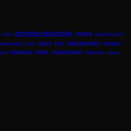
anmelder-eksemplar
antologi
i
baseret på en bog
Aliens
Litteratursiden
humor
krimi
monstre
søgte steder
horror
tegneserie
thriller
ungdomsbøger
King
vampyrer
venskab