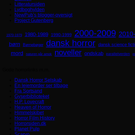
Litteratursiden
Lydboghylden
NewPub's blogger-oversigt
Project Gutenberg
2000-2009
2010
1980-1989
1990-1999
1970-1979
dansk horror
børn
dansk science fict
Børnebøger
noveller
mord
ondskab
parallelverden
naturen går amok
p
Gode horrorlinks m.m.
Dansk Horror Selskab
En lejemorder ser tilbage
Fra Sortsand
Gyserbiblioteket
H.P. Lovecraft
Heaven of Horror
Himmelskibet
Horror Film History
Horrorsiden.dk
Planet Pulp
Scaryo