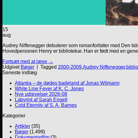
15
aug
Audrey Niffenegger debuterer som romanforfatter med Den tids
Hovedpersonen Henry er bibliotekar. Han er født med en genetis
Fortsæt med at læse
→
Udgivet
Bøger
|
Tagged
2000-2009
,
Audrey Niffenegger
,
bibli
Seneste indlæg
Atlantia – de dødes badeland af Jonas Wilmann
White Line Fever af K. C. Jones
Nye udgivelser 2026-08
Labyrint af Sarah Engell
Cold Eternity af S. A. Barnes
Kategorier
Artikler
(35)
Bøger
(1.499)
Dokumentarfilm
(3)