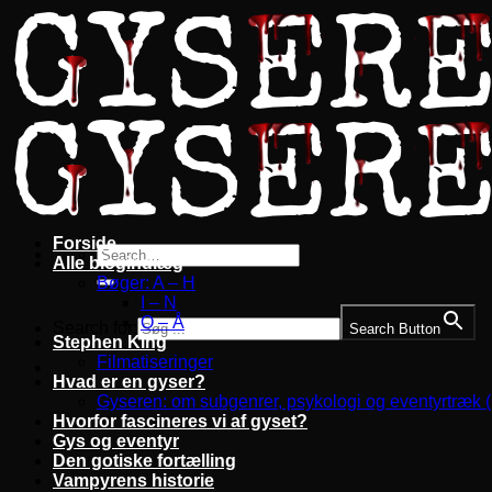
Fortsæt
til
indhold
Forside
Alle blogindlæg
Bøger: A – H
I – N
O – Å
Search for:
Search Button
Stephen King
Filmatiseringer
Hvad er en gyser?
Gyseren: om subgenrer, psykologi og eventyrtræk 
Hvorfor fascineres vi af gyset?
Gys og eventyr
Den gotiske fortælling
Vampyrens historie