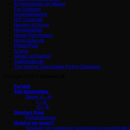
En lejemorder ser tilbage
Fra Sortsand
Gyserbiblioteket
H.P. Lovecraft
Heaven of Horror
Himmelskibet
Horror Film History
Horrorsiden.dk
Planet Pulp
Scaryo
Skræk og Rædsel
Superkultur.dk
The Internet Speculative Fiction Database
Copyright 2026 ©
Gyseren.dk
Forside
Alle blogindlæg
Bøger: A – H
I – N
O – Å
Stephen King
Filmatiseringer
Hvad er en gyser?
Gyseren: om subgenrer, psykologi og eventyrtræk 