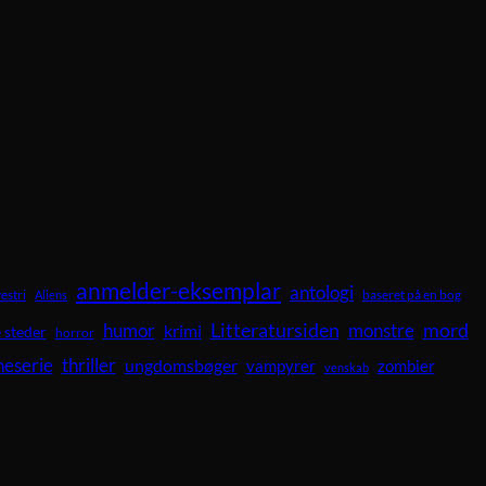
anmelder-eksemplar
antologi
vestri
baseret på en bog
Aliens
Litteratursiden
mord
humor
krimi
monstre
 steder
horror
neserie
thriller
ungdomsbøger
vampyrer
zombier
venskab