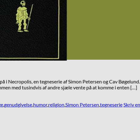
å i Necropolis, en tegneserie af Simon Petersen og Cav Bøgelund.
mmen med tusindvis af andre sjæle vente på at komme i enten […]
ge
,
genudgivelse
,
humor
,
religion
,
Simon Petersen
,
tegneserie
Skriv 