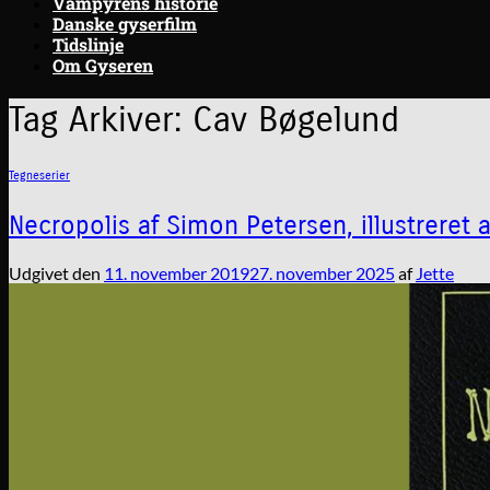
Vampyrens historie
Danske gyserfilm
Tidslinje
Om Gyseren
Tag Arkiver:
Cav Bøgelund
Tegneserier
Necropolis af Simon Petersen, illustreret 
Udgivet den
11. november 2019
27. november 2025
af
Jette