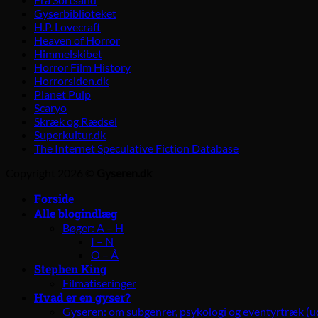
Gyserbiblioteket
H.P. Lovecraft
Heaven of Horror
Himmelskibet
Horror Film History
Horrorsiden.dk
Planet Pulp
Scaryo
Skræk og Rædsel
Superkultur.dk
The Internet Speculative Fiction Database
Copyright 2026 ©
Gyseren.dk
Forside
Alle blogindlæg
Bøger: A – H
I – N
O – Å
Stephen King
Filmatiseringer
Hvad er en gyser?
Gyseren: om subgenrer, psykologi og eventyrtræk (u