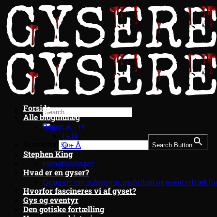
Fortsæt
til
indhold
Forside
Alle blogindlæg
Bøger: A – H
I – N
Search for:
O – Å
Search Button
Stephen King
Filmatiseringer
Hvad er en gyser?
Gyseren: om subgenrer, psykologi og eventyrtræk (u
Hvorfor fascineres vi af gyset?
Gys og eventyr
Den gotiske fortælling