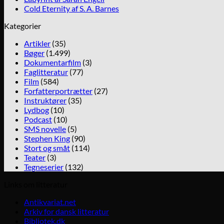
Cold Eternity af S. A. Barnes
Kategorier
Artikler
(35)
Bøger
(1.499)
Dokumentarfilm
(3)
Faglitteratur
(77)
Film
(584)
Forfatterportrætter
(27)
Instruktører
(35)
Lydbog
(10)
Podcast
(10)
SMS novelle
(5)
Stephen King
(90)
Stort og småt
(114)
Teater
(3)
Tegneserier
(132)
Links om litteratur
Antikvariat.net
Arkiv for dansk litteratur
Bibliotek.dk