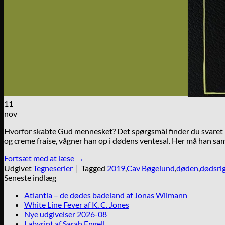
11
nov
Hvorfor skabte Gud mennesket? Det spørgsmål finder du svaret p
og creme fraise, vågner han op i dødens ventesal. Her må han sa
Fortsæt med at læse
→
Udgivet
Tegneserier
|
Tagged
2019
,
Cav Bøgelund
,
døden
,
dødsri
Seneste indlæg
Atlantia – de dødes badeland af Jonas Wilmann
White Line Fever af K. C. Jones
Nye udgivelser 2026-08
Labyrint af Sarah Engell