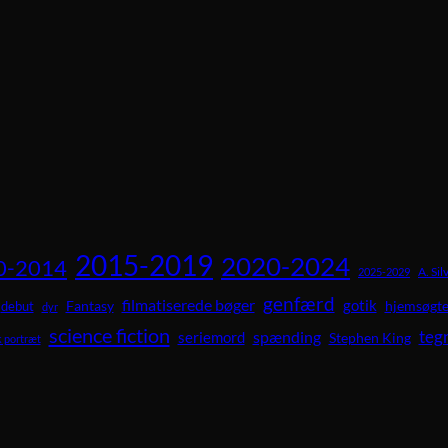
2015-2019
2020-2024
0-2014
A. Sil
2025-2029
genfærd
filmatiserede bøger
gotik
Fantasy
hjemsøgte
debut
dyr
science fiction
teg
spænding
seriemord
Stephen King
 portræt