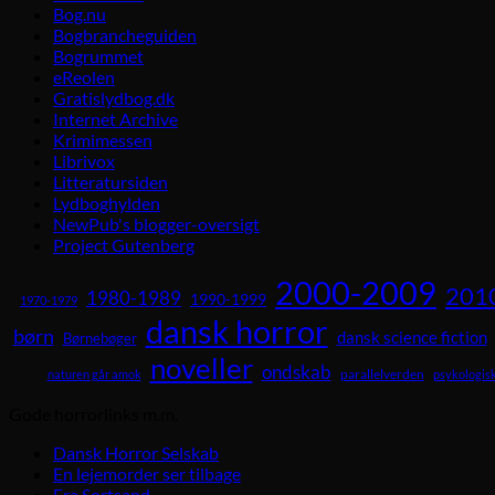
Bog.nu
Bogbrancheguiden
Bogrummet
eReolen
Gratislydbog.dk
Internet Archive
Krimimessen
Librivox
Litteratursiden
Lydboghylden
NewPub's blogger-oversigt
Project Gutenberg
2000-2009
201
1980-1989
1990-1999
1970-1979
dansk horror
børn
dansk science fiction
Børnebøger
noveller
ondskab
parallelverden
naturen går amok
psykologisk
Gode horrorlinks m.m.
Dansk Horror Selskab
En lejemorder ser tilbage
Fra Sortsand