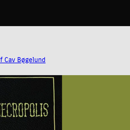
af Cav Bøgelund