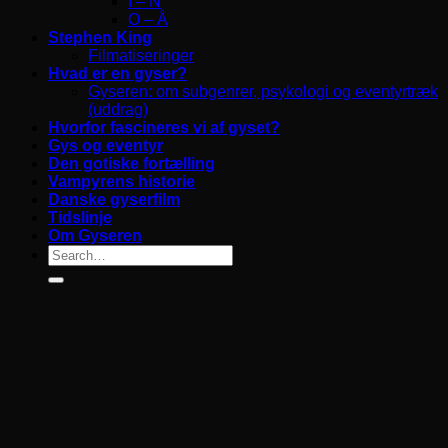
I – N
O – Å
Stephen King
Filmatiseringer
Hvad er en gyser?
Gyseren: om subgenrer, psykologi og eventyrtræk
(uddrag)
Hvorfor fascineres vi af gyset?
Gys og eventyr
Den gotiske fortælling
Vampyrens historie
Danske gyserfilm
Tidslinje
Om Gyseren