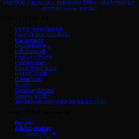
spænding
tegneserie
thriller
ungdomsbøger
Stephen King
zombier
vampyrer
venskab
Gode horrorlinks m.m.
Dansk Horror Selskab
En lejemorder ser tilbage
Fra Sortsand
Gyserbiblioteket
H.P. Lovecraft
Heaven of Horror
Himmelskibet
Horror Film History
Horrorsiden.dk
Planet Pulp
Scaryo
Skræk og Rædsel
Superkultur.dk
The Internet Speculative Fiction Database
Copyright 2026 ©
Gyseren.dk
Forside
Alle blogindlæg
Bøger: A – H