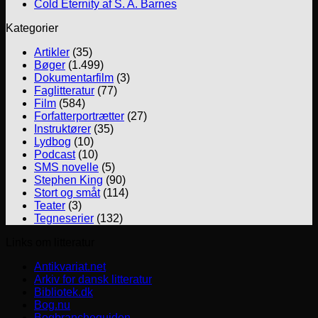
Cold Eternity af S. A. Barnes
Kategorier
Artikler
(35)
Bøger
(1.499)
Dokumentarfilm
(3)
Faglitteratur
(77)
Film
(584)
Forfatterportrætter
(27)
Instruktører
(35)
Lydbog
(10)
Podcast
(10)
SMS novelle
(5)
Stephen King
(90)
Stort og småt
(114)
Teater
(3)
Tegneserier
(132)
Links om litteratur
Antikvariat.net
Arkiv for dansk litteratur
Bibliotek.dk
Bog.nu
Bogbrancheguiden