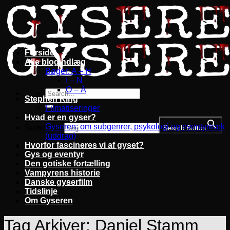
Fortsæt
til
indhold
Forside
Alle blogindlæg
Bøger: A – H
I – N
O – Å
Stephen King
Filmatiseringer
Hvad er en gyser?
Gyseren: om subgenrer, psykologi og eventyrtræk
Search for:
Search Button
(uddrag)
Hvorfor fascineres vi af gyset?
Gys og eventyr
Den gotiske fortælling
Vampyrens historie
Danske gyserfilm
Tidslinje
Om Gyseren
Tag Arkiver:
Daniel Stamm