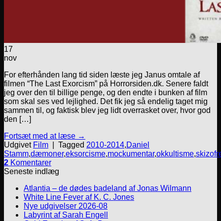
17
nov
For efterhånden lang tid siden læste jeg Janus omtale af
filmen “The Last Exorcism” på Horrorsiden.dk. Senere faldt
jeg over den til billige penge, og den endte i bunken af film
som skal ses ved lejlighed. Det fik jeg så endelig taget mig
sammen til, og faktisk blev jeg lidt overrasket over, hvor god
den […]
Fortsæt med at læse
→
Udgivet
Film
|
Tagged
2010-2014
,
Daniel
Stamm
,
dæmoner
,
eksorcisme
,
mockumentar
,
okkultisme
,
skizofr
2
Komentarer
Seneste indlæg
Atlantia – de dødes badeland af Jonas Wilmann
White Line Fever af K. C. Jones
Nye udgivelser 2026-08
Labyrint af Sarah Engell