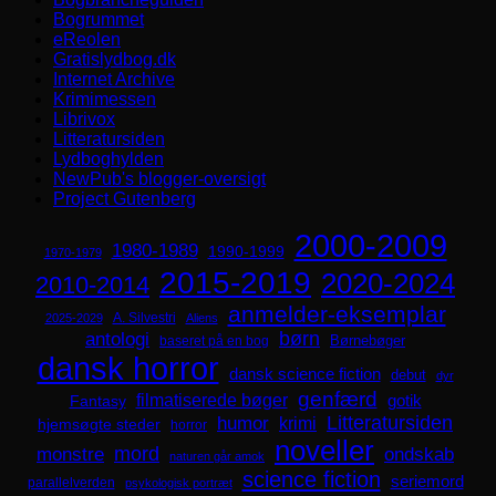
Bogrummet
eReolen
Gratislydbog.dk
Internet Archive
Krimimessen
Librivox
Litteratursiden
Lydboghylden
NewPub's blogger-oversigt
Project Gutenberg
2000-2009
1980-1989
1990-1999
1970-1979
2015-2019
2020-2024
2010-2014
anmelder-eksemplar
A. Silvestri
2025-2029
Aliens
børn
antologi
Børnebøger
baseret på en bog
dansk horror
dansk science fiction
debut
dyr
genfærd
filmatiserede bøger
Fantasy
gotik
Litteratursiden
humor
krimi
hjemsøgte steder
horror
noveller
mord
monstre
ondskab
naturen går amok
science fiction
seriemord
parallelverden
psykologisk portræt