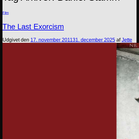
Film
The Last Exorcism
Udgivet den
17. november 2011
31. december 2025
af
Jette