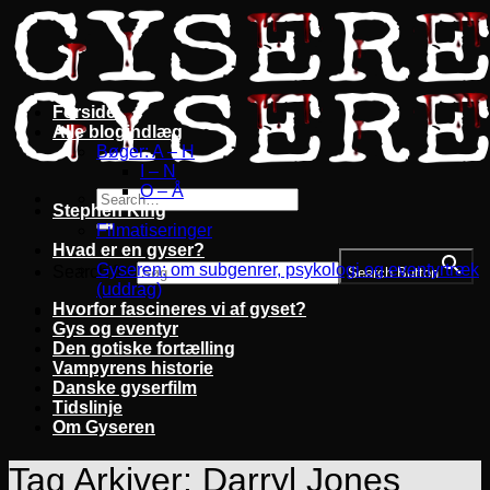
Fortsæt
til
indhold
Forside
Alle blogindlæg
Bøger: A – H
I – N
O – Å
Stephen King
Filmatiseringer
Hvad er en gyser?
Gyseren: om subgenrer, psykologi og eventyrtræk
Search for:
Search Button
(uddrag)
Hvorfor fascineres vi af gyset?
Gys og eventyr
Den gotiske fortælling
Vampyrens historie
Danske gyserfilm
Tidslinje
Om Gyseren
Tag Arkiver:
Darryl Jones