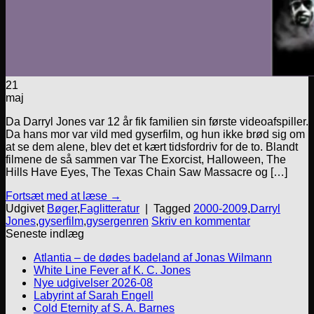
21
maj
Da Darryl Jones var 12 år fik familien sin første videoafspiller.
Da hans mor var vild med gyserfilm, og hun ikke brød sig om
at se dem alene, blev det et kært tidsfordriv for de to. Blandt
filmene de så sammen var The Exorcist, Halloween, The
Hills Have Eyes, The Texas Chain Saw Massacre og […]
Fortsæt med at læse
→
Udgivet
Bøger
,
Faglitteratur
|
Tagged
2000-2009
,
Darryl
Jones
,
gyserfilm
,
gysergenren
Skriv en kommentar
Seneste indlæg
Atlantia – de dødes badeland af Jonas Wilmann
White Line Fever af K. C. Jones
Nye udgivelser 2026-08
Labyrint af Sarah Engell
Cold Eternity af S. A. Barnes