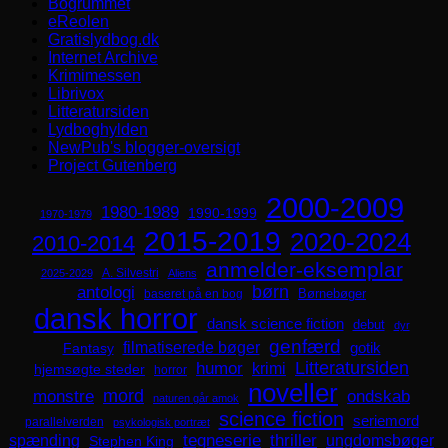
Bogrummet
eReolen
Gratislydbog.dk
Internet Archive
Krimimessen
Librivox
Litteratursiden
Lydboghylden
NewPub's blogger-oversigt
Project Gutenberg
2000-2009
1980-1989
1990-1999
1970-1979
2015-2019
2020-2024
2010-2014
anmelder-eksemplar
A. Silvestri
2025-2029
Aliens
børn
antologi
Børnebøger
baseret på en bog
dansk horror
dansk science fiction
debut
dyr
genfærd
filmatiserede bøger
Fantasy
gotik
Litteratursiden
humor
krimi
hjemsøgte steder
horror
noveller
mord
monstre
ondskab
naturen går amok
science fiction
seriemord
parallelverden
psykologisk portræt
spænding
tegneserie
thriller
ungdomsbøger
Stephen King