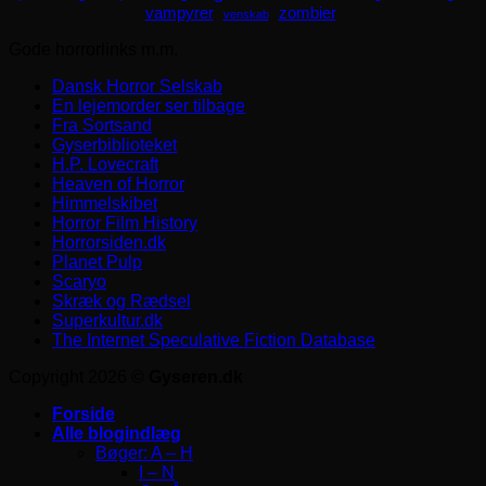
zombier
vampyrer
venskab
Gode horrorlinks m.m.
Dansk Horror Selskab
En lejemorder ser tilbage
Fra Sortsand
Gyserbiblioteket
H.P. Lovecraft
Heaven of Horror
Himmelskibet
Horror Film History
Horrorsiden.dk
Planet Pulp
Scaryo
Skræk og Rædsel
Superkultur.dk
The Internet Speculative Fiction Database
Copyright 2026 ©
Gyseren.dk
Forside
Alle blogindlæg
Bøger: A – H
I – N