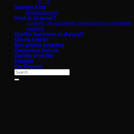
O – Å
Stephen King
Filmatiseringer
Hvad er en gyser?
Gyseren: om subgenrer, psykologi og eventyrtræk
(uddrag)
Hvorfor fascineres vi af gyset?
Gys og eventyr
Den gotiske fortælling
Vampyrens historie
Danske gyserfilm
Tidslinje
Om Gyseren