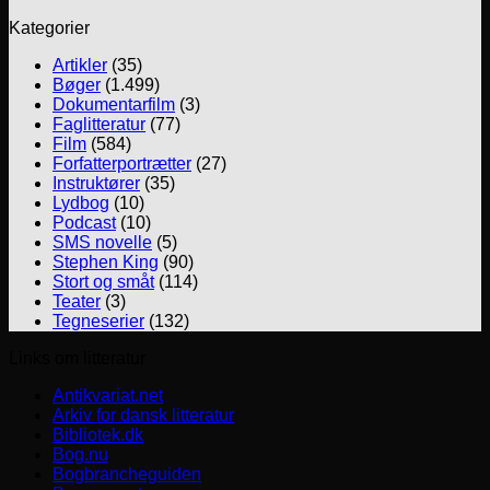
Kategorier
Artikler
(35)
Bøger
(1.499)
Dokumentarfilm
(3)
Faglitteratur
(77)
Film
(584)
Forfatterportrætter
(27)
Instruktører
(35)
Lydbog
(10)
Podcast
(10)
SMS novelle
(5)
Stephen King
(90)
Stort og småt
(114)
Teater
(3)
Tegneserier
(132)
Links om litteratur
Antikvariat.net
Arkiv for dansk litteratur
Bibliotek.dk
Bog.nu
Bogbrancheguiden