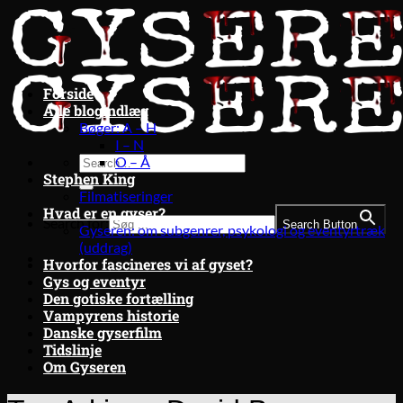
Fortsæt
til
indhold
Forside
Alle blogindlæg
Bøger: A – H
I – N
O – Å
Stephen King
Filmatiseringer
Hvad er en gyser?
Search for:
Search Button
Gyseren: om subgenrer, psykologi og eventyrtræk
(uddrag)
Hvorfor fascineres vi af gyset?
Gys og eventyr
Den gotiske fortælling
Vampyrens historie
Danske gyserfilm
Tidslinje
Om Gyseren