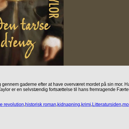
dig gennem gaderne efter at have overværet mordet på sin mor. 
aylor er en selvstændig fortsættelse til hans fremragende Fært
e revolution
,
historisk roman
,
kidnapning
,
krimi
,
Litteratursiden
,
mo