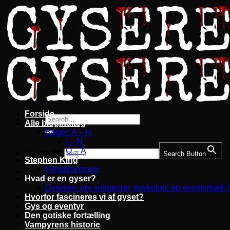
Fortsæt
til
indhold
Forside
Alle blogindlæg
Bøger: A – H
I – N
O – Å
Search for:
Search Button
Stephen King
Filmatiseringer
Hvad er en gyser?
Gyseren: om subgenrer, psykologi og eventyrtræk 
Hvorfor fascineres vi af gyset?
Gys og eventyr
Den gotiske fortælling
Vampyrens historie