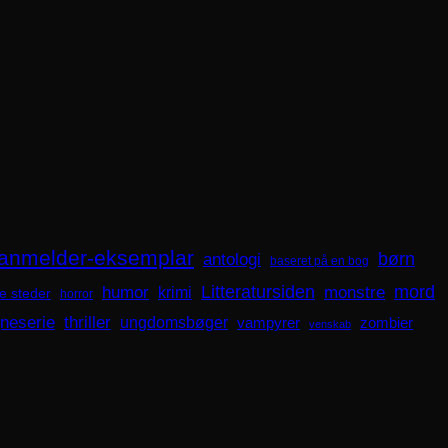
anmelder-eksemplar
børn
antologi
baseret på en bog
mord
Litteratursiden
humor
krimi
monstre
e steder
horror
gneserie
thriller
ungdomsbøger
zombier
vampyrer
venskab