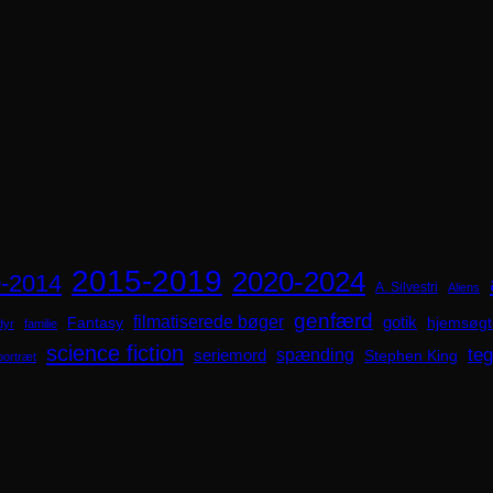
2015-2019
2020-2024
-2014
A. Silvestri
Aliens
genfærd
filmatiserede bøger
Fantasy
gotik
hjemsøgt
dyr
familie
science fiction
spænding
te
seriemord
Stephen King
portræt