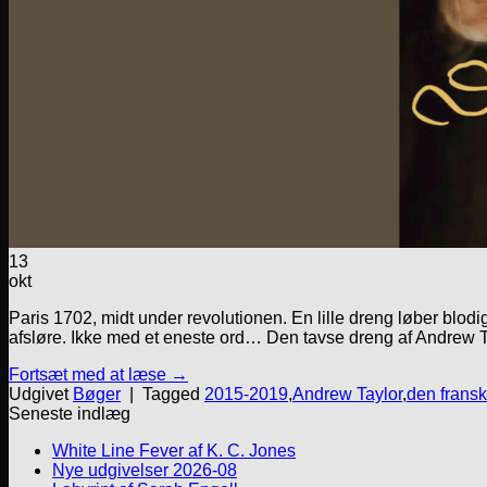
13
okt
Paris 1702, midt under revolutionen. En lille dreng løber blo
afsløre. Ikke med et eneste ord… Den tavse dreng af Andrew T
Fortsæt med at læse
→
Udgivet
Bøger
|
Tagged
2015-2019
,
Andrew Taylor
,
den fransk
Seneste indlæg
White Line Fever af K. C. Jones
Nye udgivelser 2026-08