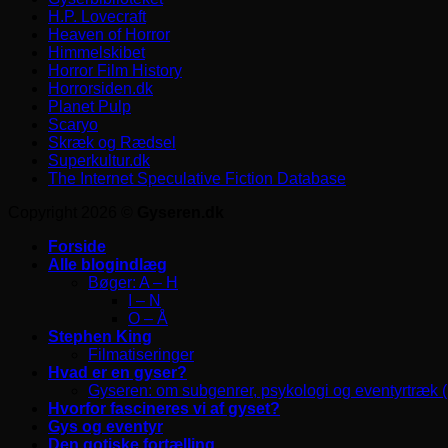
H.P. Lovecraft
Heaven of Horror
Himmelskibet
Horror Film History
Horrorsiden.dk
Planet Pulp
Scaryo
Skræk og Rædsel
Superkultur.dk
The Internet Speculative Fiction Database
Copyright 2026 ©
Gyseren.dk
Forside
Alle blogindlæg
Bøger: A – H
I – N
O – Å
Stephen King
Filmatiseringer
Hvad er en gyser?
Gyseren: om subgenrer, psykologi og eventyrtræk 
Hvorfor fascineres vi af gyset?
Gys og eventyr
Den gotiske fortælling