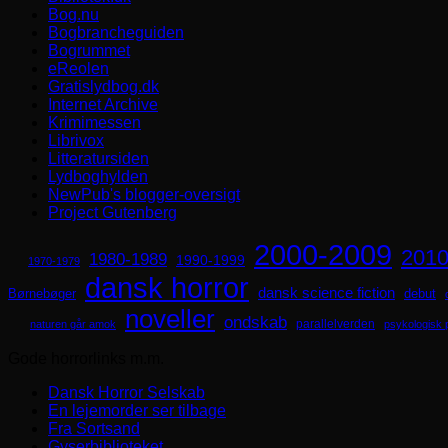
Bog.nu
Bogbrancheguiden
Bogrummet
eReolen
Gratislydbog.dk
Internet Archive
Krimimessen
Librivox
Litteratursiden
Lydboghylden
NewPub's blogger-oversigt
Project Gutenberg
2000-2009
2010
1980-1989
1990-1999
1970-1979
dansk horror
dansk science fiction
Børnebøger
debut
noveller
ondskab
parallelverden
naturen går amok
psykologisk 
Gode horrorlinks m.m.
Dansk Horror Selskab
En lejemorder ser tilbage
Fra Sortsand
Gyserbiblioteket