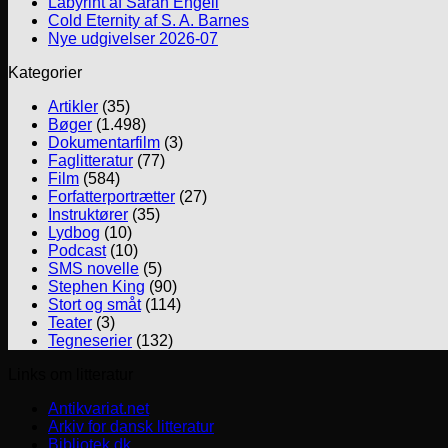
Labyrint af Sarah Engell
Cold Eternity af S. A. Barnes
Nye udgivelser 2026-07
Kategorier
Artikler
(35)
Bøger
(1.498)
Dokumentarfilm
(3)
Faglitteratur
(77)
Film
(584)
Forfatterportrætter
(27)
Instruktører
(35)
Lydbog
(10)
Podcast
(10)
SMS novelle
(5)
Stephen King
(90)
Stort og småt
(114)
Teater
(3)
Tegneserier
(132)
Links om litteratur
Antikvariat.net
Arkiv for dansk litteratur
Bibliotek.dk