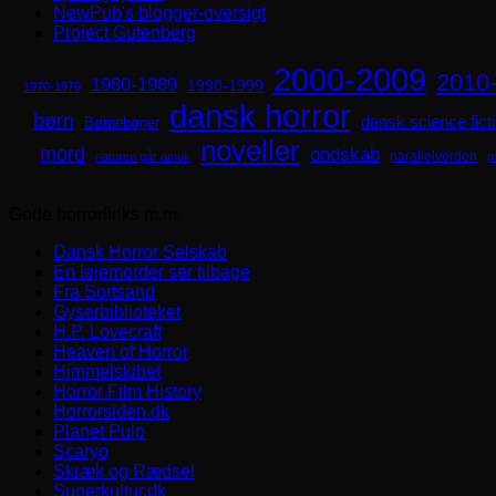
NewPub's blogger-oversigt
Project Gutenberg
2000-2009
2010
1980-1989
1990-1999
1970-1979
dansk horror
børn
dansk science fict
Børnebøger
noveller
mord
ondskab
parallelverden
naturen går amok
p
Gode horrorlinks m.m.
Dansk Horror Selskab
En lejemorder ser tilbage
Fra Sortsand
Gyserbiblioteket
H.P. Lovecraft
Heaven of Horror
Himmelskibet
Horror Film History
Horrorsiden.dk
Planet Pulp
Scaryo
Skræk og Rædsel
Superkultur.dk