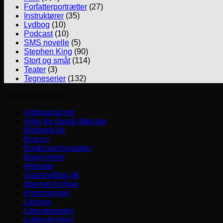
Forfatterportrætter
(27)
Instruktører
(35)
Lydbog
(10)
Podcast
(10)
SMS novelle
(5)
Stephen King
(90)
Stort og småt
(114)
Teater
(3)
Tegneserier
(132)
Links om litteratur
Antikvariat.net
Arkiv for dansk litteratur
Bibliotek.dk
Bog.nu
Bogbrancheguiden
Bogrummet
eReolen
Gratislydbog.dk
Internet Archive
Krimimessen
Librivox
Litteratursiden
Lydboghylden