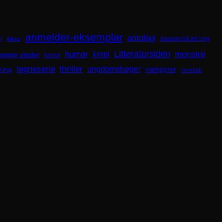
anmelder-eksemplar
antologi
i
baseret på en bog
Aliens
Litteratursiden
humor
krimi
monstre
søgte steder
horror
tegneserie
thriller
ungdomsbøger
King
vampyrer
venskab