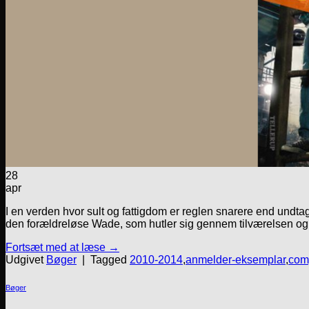
28
apr
I en verden hvor sult og fattigdom er reglen snarere end undtag
den forældreløse Wade, som hutler sig gennem tilværelsen og
Fortsæt med at læse
→
Udgivet
Bøger
|
Tagged
2010-2014
,
anmelder-eksemplar
,
com
Bøger