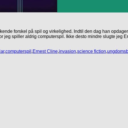
kende forskel på spil og virkelighed. Indtil den dag han opdage
or jeg spiller aldrig computerspil. Ikke desto mindre slugte jeg 
ar
,
computerspil
,
Ernest Cline
,
invasion
,
science fiction
,
ungdomsb