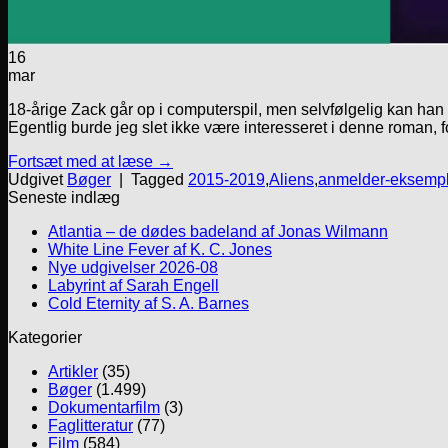
16
mar
18-årige Zack går op i computerspil, men selvfølgelig kan han 
Egentlig burde jeg slet ikke være interesseret i denne roman, f
Fortsæt med at læse
→
Udgivet
Bøger
|
Tagged
2015-2019
,
Aliens
,
anmelder-eksempl
Seneste indlæg
Atlantia – de dødes badeland af Jonas Wilmann
White Line Fever af K. C. Jones
Nye udgivelser 2026-08
Labyrint af Sarah Engell
Cold Eternity af S. A. Barnes
Kategorier
Artikler
(35)
Bøger
(1.499)
Dokumentarfilm
(3)
Faglitteratur
(77)
Film
(584)