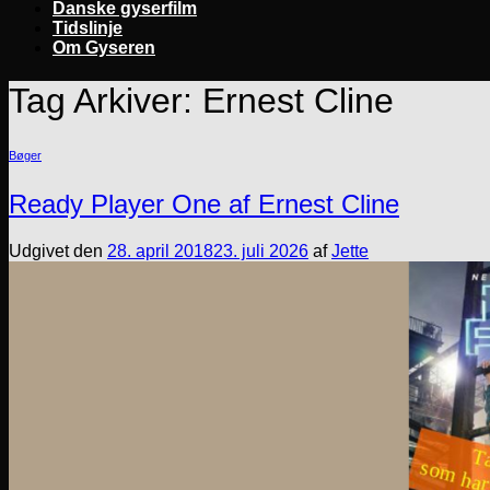
Danske gyserfilm
Tidslinje
Om Gyseren
Tag Arkiver:
Ernest Cline
Bøger
Ready Player One af Ernest Cline
Udgivet den
28. april 2018
23. juli 2026
af
Jette