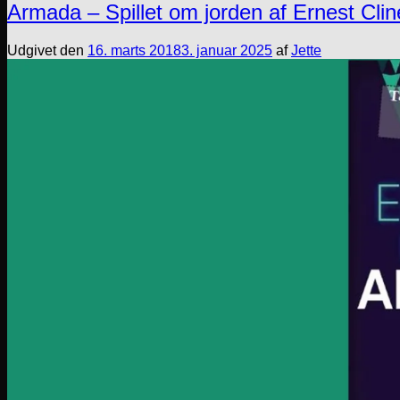
Armada – Spillet om jorden af Ernest Clin
Udgivet den
16. marts 2018
3. januar 2025
af
Jette