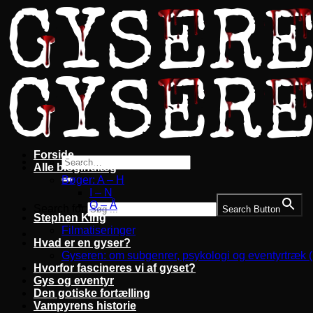
Fortsæt
til
indhold
Forside
Alle blogindlæg
Bøger: A – H
I – N
O – Å
Search for:
Search Button
Stephen King
Filmatiseringer
Hvad er en gyser?
Gyseren: om subgenrer, psykologi og eventyrtræk 
Hvorfor fascineres vi af gyset?
Gys og eventyr
Den gotiske fortælling
Vampyrens historie