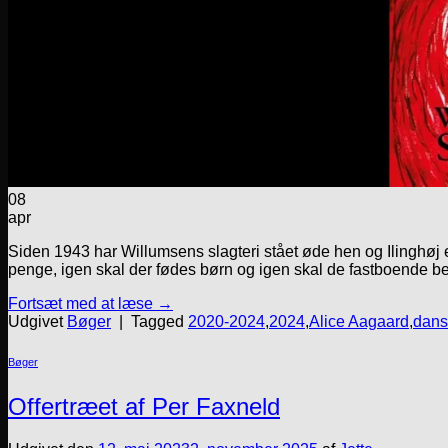
08
apr
Siden 1943 har Willumsens slagteri stået øde hen og Ilinghøj er g
penge, igen skal der fødes børn og igen skal de fastboende be
Fortsæt med at læse
→
Udgivet
Bøger
|
Tagged
2020-2024
,
2024
,
Alice Aagaard
,
dans
Bøger
Offertræet af Per Faxneld