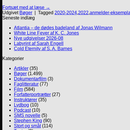
Fortsæt med at læse
→
Udgivet
Bøger
|
Tagged
2020-2024
,
2022
,
anmelder-eksempla
Seneste indlæg
Atlantia – de dødes badeland af Jonas Wilmann
White Line Fever af K. C. Jones
Nye udgivelser 2026-08
Labyrint af Sarah Engell
Cold Eternity af S. A. Barnes
Kategorier
Artikler
(35)
Bøger
(1.499)
Dokumentarfilm
(3)
Faglitteratur
(77)
Film
(584)
Forfatterportrætter
(27)
Instruktører
(35)
Lydbog
(10)
Podcast
(10)
SMS novelle
(5)
Stephen King
(90)
Stort og småt
(114)