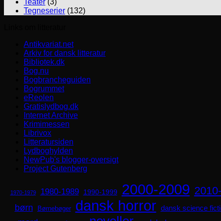
Teater
(3)
Tegneserier
(132)
Links om litteratur
Antikvariat.net
Arkiv for dansk litteratur
Bibliotek.dk
Bog.nu
Bogbrancheguiden
Bogrummet
eReolen
Gratislydbog.dk
Internet Archive
Krimimessen
Librivox
Litteratursiden
Lydboghylden
NewPub's blogger-oversigt
Project Gutenberg
2000-2009
2010
1980-1989
1990-1999
1970-1979
dansk horror
børn
dansk science fict
Børnebøger
noveller