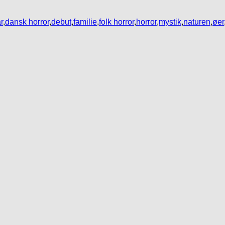
r
,
dansk horror
,
debut
,
familie
,
folk horror
,
horror
,
mystik
,
naturen
,
øer