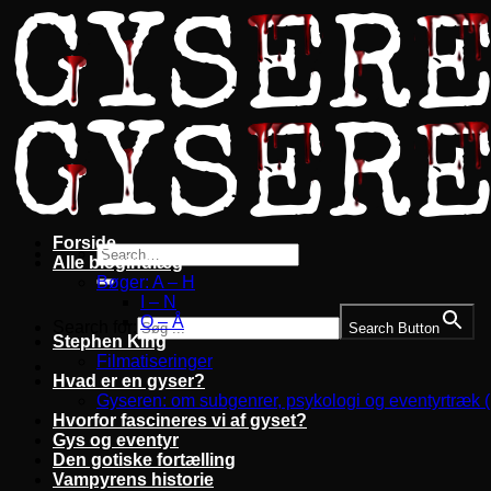
Fortsæt
til
indhold
Forside
Alle blogindlæg
Bøger: A – H
I – N
O – Å
Search for:
Search Button
Stephen King
Filmatiseringer
Hvad er en gyser?
Gyseren: om subgenrer, psykologi og eventyrtræk 
Hvorfor fascineres vi af gyset?
Gys og eventyr
Den gotiske fortælling
Vampyrens historie