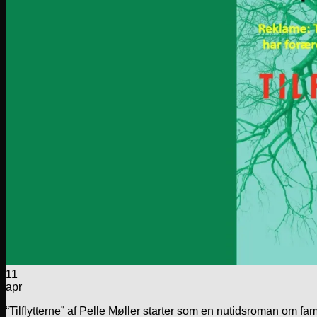
11
apr
“Tilflytterne” af Pelle Møller starter som en nutidsroman om f