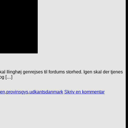
kal Ilinghøj genrejses til fordums storhed. Igen skal der tjenes
 og […]
sen
,
provinsgys
,
udkantsdanmark
Skriv en kommentar