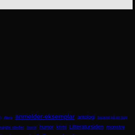
anmelder-eksemplar
antologi
i
baseret på en bog
Aliens
Litteratursiden
humor
krimi
monstre
søgte steder
horror