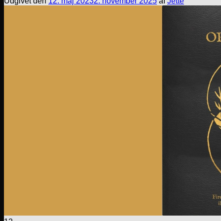
Udgivet den
12. maj 2023
2. november 2025
af
Jette