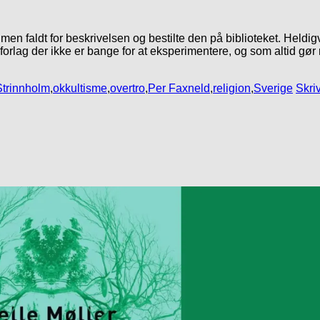
men faldt for beskrivelsen og bestilte den på biblioteket. Heldig
 forlag der ikke er bange for at eksperimentere, og som altid gør
trinnholm
,
okkultisme
,
overtro
,
Per Faxneld
,
religion
,
Sverige
Skri