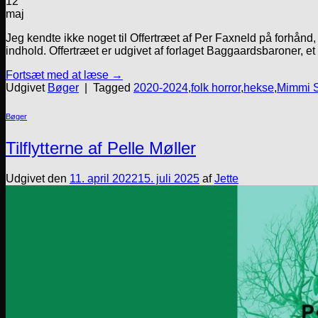
12
maj
Jeg kendte ikke noget til Offertræet af Per Faxneld på forhånd, 
indhold. Offertræet er udgivet af forlaget Baggaardsbaroner, et
Fortsæt med at læse
→
Udgivet
Bøger
|
Tagged
2020-2024
,
folk horror
,
hekse
,
Mimmi S
Bøger
Tilflytterne af Pelle Møller
Udgivet den
11. april 2022
15. juli 2025
af
Jette