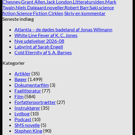
Chesney
,
Grant Allen
,
Jack London
,
Litteratursiden
,
Mark
Twain
,
Niels Dalgaard
,
noveller
,
Robert Barr
,
Saki
,
science
fiction
,
Science Fiction Cirklen
Skriv en kommentar
Seneste indlæg
Atlantia – de dødes badeland af Jonas Wilmann
White Line Fever af K. C. Jones
Nye udgivelser 2026-08
Labyrint af Sarah Engell
Cold Eternity af S. A. Barnes
Kategorier
Artikler
(35)
Bøger
(1.499)
Dokumentarfilm
(3)
Faglitteratur
(77)
Film
(584)
Forfatterportrætter
(27)
Instruktører
(35)
Lydbog
(10)
Podcast
(10)
SMS novelle
(5)
Stephen King
(90)