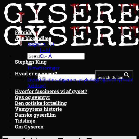
Fortsæt
til
indhold
Forside
Alle blogindlæg
Bøger: A – H
I – N
O – Å
Stephen King
Filmatiseringer
Hvad er en gyser?
Search for:
Search Button
Gyseren: om subgenrer, psykologi og eventyrtræk
(uddrag)
Hvorfor fascineres vi af gyset?
Gys og eventyr
Den gotiske fortælling
Vampyrens historie
Danske gyserfilm
Tidslinje
Om Gyseren