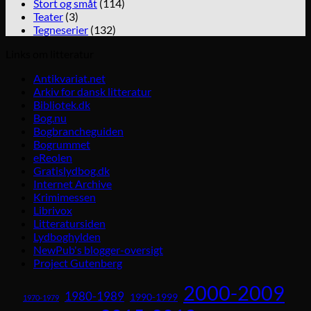
Stort og småt
(114)
Teater
(3)
Tegneserier
(132)
Links om litteratur
Antikvariat.net
Arkiv for dansk litteratur
Bibliotek.dk
Bog.nu
Bogbrancheguiden
Bogrummet
eReolen
Gratislydbog.dk
Internet Archive
Krimimessen
Librivox
Litteratursiden
Lydboghylden
NewPub's blogger-oversigt
Project Gutenberg
2000-2009
1980-1989
1990-1999
1970-1979