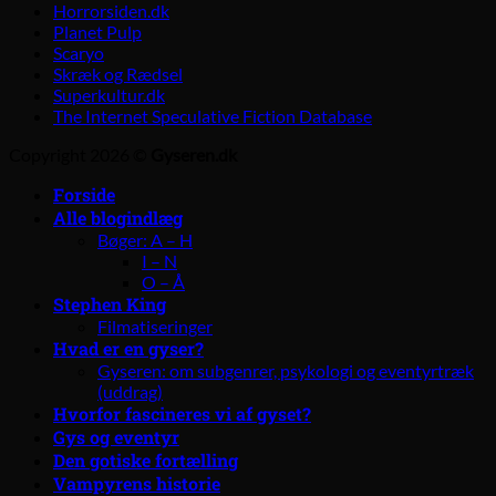
Horrorsiden.dk
Planet Pulp
Scaryo
Skræk og Rædsel
Superkultur.dk
The Internet Speculative Fiction Database
Copyright 2026 ©
Gyseren.dk
Forside
Alle blogindlæg
Bøger: A – H
I – N
O – Å
Stephen King
Filmatiseringer
Hvad er en gyser?
Gyseren: om subgenrer, psykologi og eventyrtræk
(uddrag)
Hvorfor fascineres vi af gyset?
Gys og eventyr
Den gotiske fortælling
Vampyrens historie