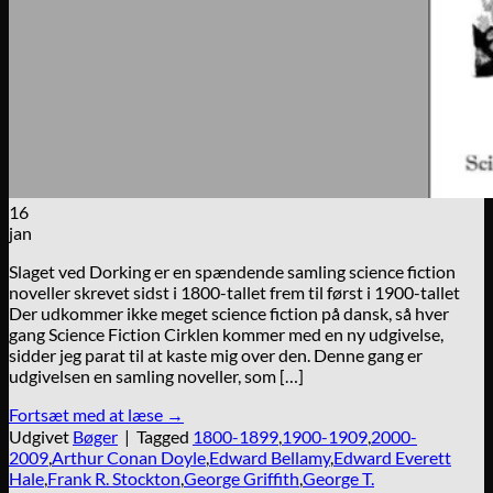
16
jan
Slaget ved Dorking er en spændende samling science fiction
noveller skrevet sidst i 1800-tallet frem til først i 1900-tallet
Der udkommer ikke meget science fiction på dansk, så hver
gang Science Fiction Cirklen kommer med en ny udgivelse,
sidder jeg parat til at kaste mig over den. Denne gang er
udgivelsen en samling noveller, som […]
Fortsæt med at læse
→
Udgivet
Bøger
|
Tagged
1800-1899
,
1900-1909
,
2000-
2009
,
Arthur Conan Doyle
,
Edward Bellamy
,
Edward Everett
Hale
,
Frank R. Stockton
,
George Griffith
,
George T.