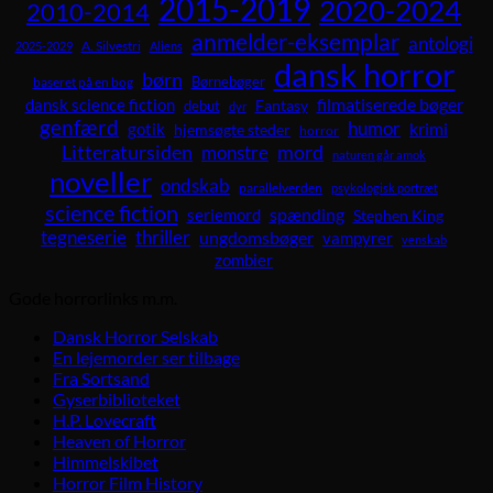
2015-2019
2020-2024
2010-2014
anmelder-eksemplar
antologi
A. Silvestri
2025-2029
Aliens
dansk horror
børn
Børnebøger
baseret på en bog
dansk science fiction
filmatiserede bøger
Fantasy
debut
dyr
genfærd
humor
krimi
gotik
hjemsøgte steder
horror
Litteratursiden
mord
monstre
naturen går amok
noveller
ondskab
parallelverden
psykologisk portræt
science fiction
spænding
seriemord
Stephen King
tegneserie
thriller
ungdomsbøger
vampyrer
venskab
zombier
Gode horrorlinks m.m.
Dansk Horror Selskab
En lejemorder ser tilbage
Fra Sortsand
Gyserbiblioteket
H.P. Lovecraft
Heaven of Horror
Himmelskibet
Horror Film History