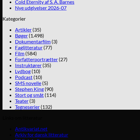
Cold Eternity af S. A. Barnes
Nye udgivelser 2026-07
Kategorier
Artikler
(35)
Bøger
(1.498)
Dokumentarfilm
(3)
Faglitteratur
(77)
Film
(584)
Forfatterportrætter
(27)
Instruktører
(35)
Lydbog
(10)
Podcast
(10)
SMS novelle
(5)
Stephen King
(90)
Stort og småt
(114)
Teater
(3)
Tegneserier
(132)
Links om litteratur
Antikvariat.net
Arkiv for dansk litteratur