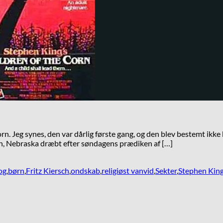
Corn. Jeg synes, den var dårlig første gang, og den blev bestemt ik
atlin, Nebraska dræbt efter søndagens prædiken af […]
og
,
børn
,
Fritz Kiersch
,
ondskab
,
religiøst vanvid
,
Sekter
,
Stephen Kin