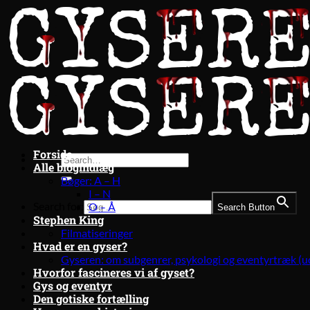
Fortsæt
til
indhold
Forside
Alle blogindlæg
Bøger: A – H
I – N
Search for:
O – Å
Search Button
Stephen King
Filmatiseringer
Hvad er en gyser?
Gyseren: om subgenrer, psykologi og eventyrtræk (u
Hvorfor fascineres vi af gyset?
Gys og eventyr
Den gotiske fortælling