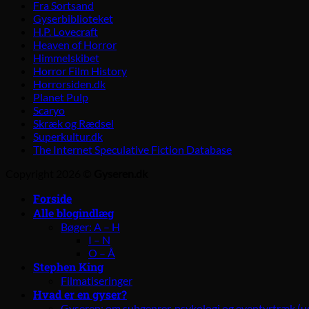
Fra Sortsand
Gyserbiblioteket
H.P. Lovecraft
Heaven of Horror
Himmelskibet
Horror Film History
Horrorsiden.dk
Planet Pulp
Scaryo
Skræk og Rædsel
Superkultur.dk
The Internet Speculative Fiction Database
Copyright 2026 ©
Gyseren.dk
Forside
Alle blogindlæg
Bøger: A – H
I – N
O – Å
Stephen King
Filmatiseringer
Hvad er en gyser?
Gyseren: om subgenrer, psykologi og eventyrtræk (u