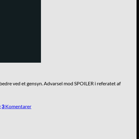
ke bedre ved et gensyn. Advarsel mod SPOILER i referatet af
g
3
Komentarer