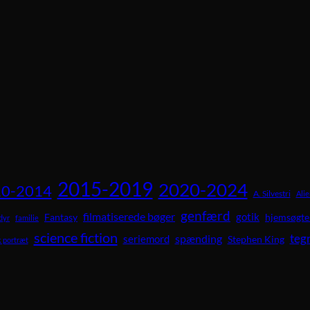
2015-2019
2020-2024
0-2014
A. Silvestri
Alie
genfærd
filmatiserede bøger
gotik
Fantasy
hjemsøgte
dyr
familie
science fiction
teg
spænding
seriemord
Stephen King
 portræt