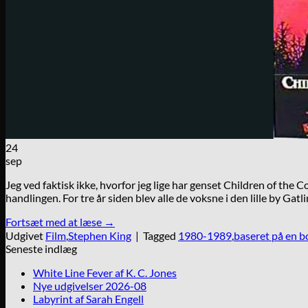
24
sep
Jeg ved faktisk ikke, hvorfor jeg lige har genset Children of the 
handlingen. For tre år siden blev alle de voksne i den lille by G
Fortsæt med at læse
→
Udgivet
Film
,
Stephen King
|
Tagged
1980-1989
,
baseret på en b
Seneste indlæg
White Line Fever af K. C. Jones
Nye udgivelser 2026-08
Labyrint af Sarah Engell