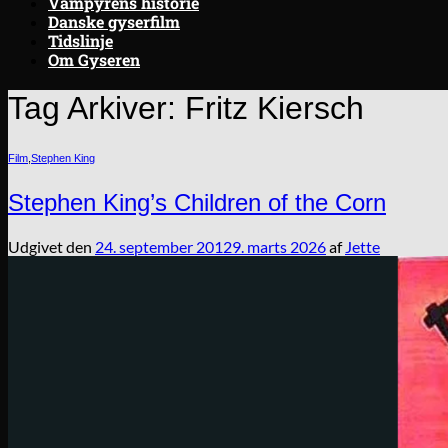
Vampyrens historie
Danske gyserfilm
Tidslinje
Om Gyseren
Tag Arkiver:
Fritz Kiersch
Film
,
Stephen King
Stephen King’s Children of the Corn
Udgivet den
24. september 2012
9. marts 2026
af
Jette