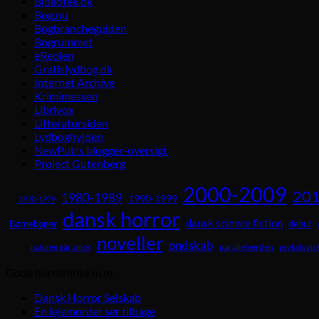
Bibliotek.dk
Bog.nu
Bogbrancheguiden
Bogrummet
eReolen
Gratislydbog.dk
Internet Archive
Krimimessen
Librivox
Litteratursiden
Lydboghylden
NewPub's blogger-oversigt
Project Gutenberg
2000-2009
201
1980-1989
1990-1999
1970-1979
dansk horror
dansk science fiction
Børnebøger
debut
noveller
ondskab
parallelverden
naturen går amok
psykologisk
Gode horrorlinks m.m.
Dansk Horror Selskab
En lejemorder ser tilbage