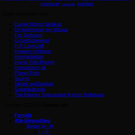
zombier
vampyrer
venskab
Gode horrorlinks m.m.
Dansk Horror Selskab
En lejemorder ser tilbage
Fra Sortsand
Gyserbiblioteket
H.P. Lovecraft
Heaven of Horror
Himmelskibet
Horror Film History
Horrorsiden.dk
Planet Pulp
Scaryo
Skræk og Rædsel
Superkultur.dk
The Internet Speculative Fiction Database
Copyright 2026 ©
Gyseren.dk
Forside
Alle blogindlæg
Bøger: A – H
I – N