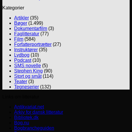
Kategorier
Artikler
(35)
Bøger
(1.499)
Dokumentarfilm
(3)
Faglitteratur
(77)
Film
(584)
Forfatterportrætter
(27)
Instruktører
(35)
Lydbog
(10)
Podcast
(10)
SMS novelle
(5)
Stephen King
(90)
Stort og småt
(114)
Teater
(3)
Tegneserier
(132)
Links om litteratur
Antikvariat.net
Arkiv for dansk litteratur
Bibliotek.dk
Bog.nu
Bogbrancheguiden