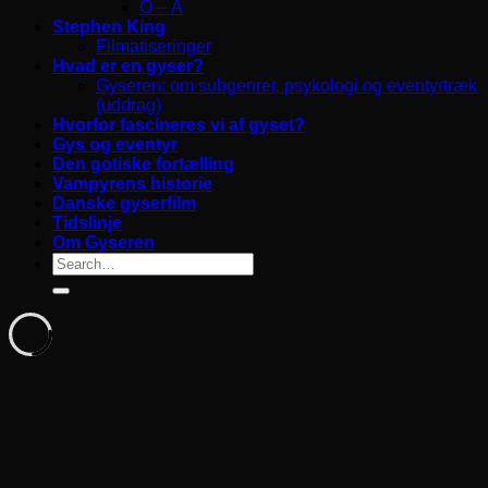
O – Å
Stephen King
Filmatiseringer
Hvad er en gyser?
Gyseren: om subgenrer, psykologi og eventyrtræk
(uddrag)
Hvorfor fascineres vi af gyset?
Gys og eventyr
Den gotiske fortælling
Vampyrens historie
Danske gyserfilm
Tidslinje
Om Gyseren