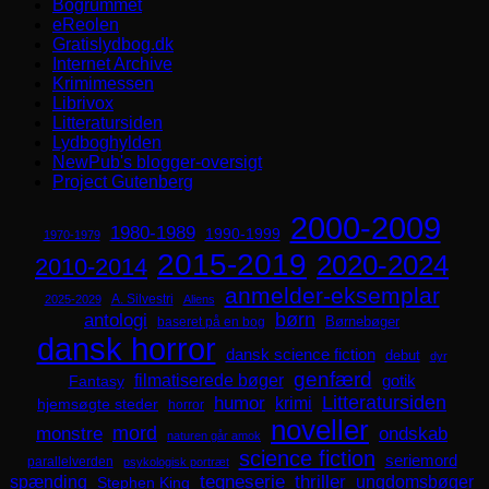
Bogrummet
eReolen
Gratislydbog.dk
Internet Archive
Krimimessen
Librivox
Litteratursiden
Lydboghylden
NewPub's blogger-oversigt
Project Gutenberg
2000-2009
1980-1989
1990-1999
1970-1979
2015-2019
2020-2024
2010-2014
anmelder-eksemplar
A. Silvestri
2025-2029
Aliens
børn
antologi
Børnebøger
baseret på en bog
dansk horror
dansk science fiction
debut
dyr
genfærd
filmatiserede bøger
Fantasy
gotik
Litteratursiden
humor
krimi
hjemsøgte steder
horror
noveller
mord
monstre
ondskab
naturen går amok
science fiction
seriemord
parallelverden
psykologisk portræt
spænding
tegneserie
thriller
ungdomsbøger
Stephen King