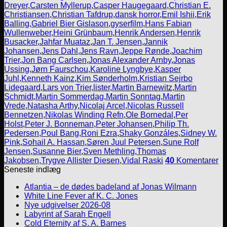
Dreyer
,
Carsten Myllerup
,
Casper Haugegaard
,
Christian E.
Christiansen
,
Christian Tafdrup
,
dansk horror
,
Emil Ishii
,
Erik
Balling
,
Gabriel Bier Gislason
,
gyserfilm
,
Hans Fabian
Wullenweber
,
Heini Grünbaum
,
Henrik Andersen
,
Henrik
Busacker
,
Jahfar Muataz
,
Jan T. Jensen
,
Jannik
Johansen
,
Jens Dahl
,
Jens Ravn
,
Jeppe Rønde
,
Joachim
Trier
,
Jon Bang Carlsen
,
Jonas Alexander Arnby
,
Jonas
Ussing
,
Jørn Faurschou
,
Karoline Lyngbye
,
Kasper
Juhl
,
Kenneth Kainz
,
Kim Sønderholm
,
Kristian Sejrbo
Lidegaard
,
Lars von Trier
,
lister
,
Martin Barnewitz
,
Martin
Schmidt
,
Martin Sommerdag
,
Martin Sonntag
,
Martin
Vrede
,
Natasha Arthy
,
Nicolaj Arcel
,
Nicolas Russell
Bennetzen
,
Nikolas Winding Refn
,
Ole Bornedal
,
Per
Holst
,
Peter J. Bonneman
,
Peter Johansen
,
Philip Th.
Pedersen
,
Poul Bang
,
Roni Ezra
,
Shaky Gonzáles
,
Sidney W.
Pink
,
Sohail A. Hassan
,
Søren Juul Petersen
,
Sune Rolf
Jensen
,
Susanne Bier
,
Sven Methling
,
Thomas
Jakobsen
,
Trygve Allister Diesen
,
Vidal Raski
40
Komentarer
Seneste indlæg
Atlantia – de dødes badeland af Jonas Wilmann
White Line Fever af K. C. Jones
Nye udgivelser 2026-08
Labyrint af Sarah Engell
Cold Eternity af S. A. Barnes