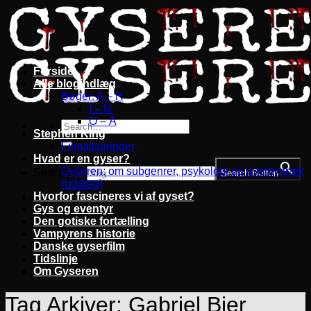
Fortsæt
til
indhold
Forside
Alle blogindlæg
Bøger: A – H
I – N
O – Å
Stephen King
Filmatiseringer
Hvad er en gyser?
Gyseren: om subgenrer, psykologi og eventyrtræk
Search for:
Search Button
(uddrag)
Hvorfor fascineres vi af gyset?
Gys og eventyr
Den gotiske fortælling
Vampyrens historie
Danske gyserfilm
Tidslinje
Om Gyseren
Tag Arkiver:
Gabriel Bier