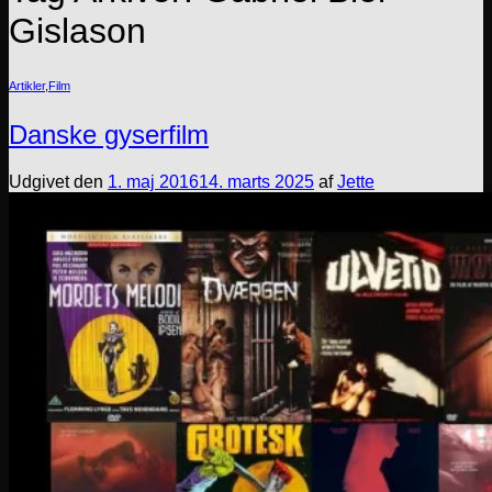
Gislason
Artikler
,
Film
Danske gyserfilm
Udgivet den
1. maj 2016
14. marts 2025
af
Jette