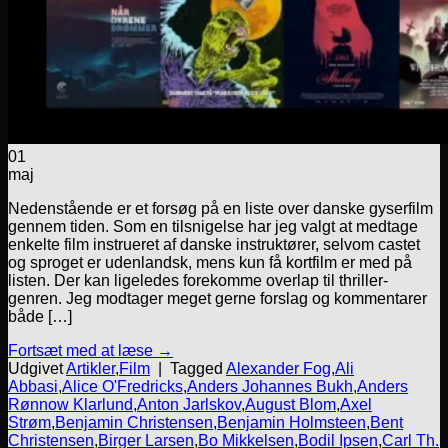
01
maj
Nedenstående er et forsøg på en liste over danske gyserfilm
gennem tiden. Som en tilsnigelse har jeg valgt at medtage
enkelte film instrueret af danske instruktører, selvom castet
og sproget er udenlandsk, mens kun få kortfilm er med på
listen. Der kan ligeledes forekomme overlap til thriller-
genren. Jeg modtager meget gerne forslag og kommentarer
både […]
Fortsæt med at læse
→
Udgivet
Artikler
,
Film
|
Tagged
Alexander Fog
,
Ali
Abbasi
,
Alice O'Fredricks
,
Anders Johannes Bukh
,
Anders
Rønnow Klarlund
,
Anton Jarlskov
,
August Blom
,
Axel
Strøm
,
Benjamin Christensen
,
Benjamin Holmsteen
,
Bent
Christensen
,
Birger Larsen
,
Bo Mikkelsen
,
Bodil Ipsen
,
Carl Th.