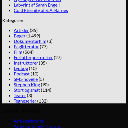
Labyrint af Sarah Engell
Cold Eternity af S. A. Barnes
Kategorier
Artikler
(35)
Bøger
(1.499)
Dokumentarfilm
(3)
Faglitteratur
(77)
Film
(584)
Forfatterportrætter
(27)
Instruktører
(35)
Lydbog
(10)
Podcast
(10)
SMS novelle
(5)
Stephen King
(90)
Stort og småt
(114)
Teater
(3)
Tegneserier
(132)
Links om litteratur
Antikvariat.net
Arkiv for dansk litteratur