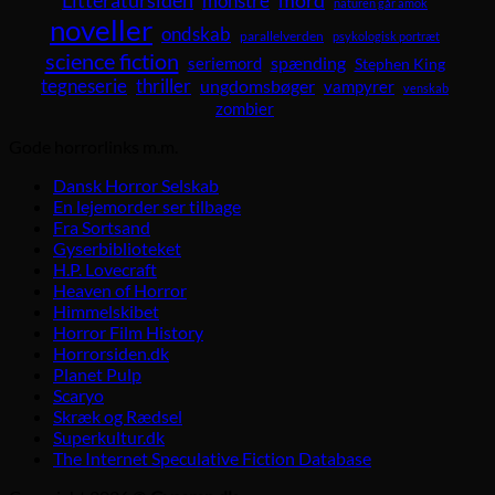
Litteratursiden
mord
monstre
naturen går amok
noveller
ondskab
parallelverden
psykologisk portræt
science fiction
spænding
seriemord
Stephen King
tegneserie
thriller
ungdomsbøger
vampyrer
venskab
zombier
Gode horrorlinks m.m.
Dansk Horror Selskab
En lejemorder ser tilbage
Fra Sortsand
Gyserbiblioteket
H.P. Lovecraft
Heaven of Horror
Himmelskibet
Horror Film History
Horrorsiden.dk
Planet Pulp
Scaryo
Skræk og Rædsel
Superkultur.dk
The Internet Speculative Fiction Database