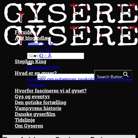
Fortsæt
til
indhold
Forside
Alle blogindlæg
Bøger: A – H
I – N
O – Å
Stephen King
Filmatiseringer
Hvad er en gyser?
Search for:
Search Button
Gyseren: om subgenrer, psykologi og eventyrtræk
(uddrag)
Hvorfor fascineres vi af gyset?
Gys og eventyr
Den gotiske fortælling
Vampyrens historie
Danske gyserfilm
Tidslinje
Om Gyseren