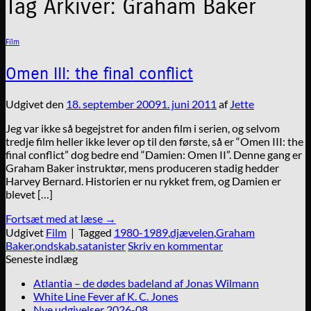
Tag Arkiver:
Graham Baker
Film
Omen III: the final conflict
Udgivet den
18. september 2009
1. juni 2011
af
Jette
Jeg var ikke så begejstret for anden film i serien, og selvom
tredje film heller ikke lever op til den første, så er “Omen III: the
final conflict” dog bedre end “Damien: Omen II”. Denne gang er
Graham Baker instruktør, mens produceren stadig hedder
Harvey Bernard. Historien er nu rykket frem, og Damien er
blevet […]
Fortsæt med at læse
→
Udgivet
Film
|
Tagged
1980-1989
,
djævelen
,
Graham
Baker
,
ondskab
,
satanister
Skriv en kommentar
Seneste indlæg
Atlantia – de dødes badeland af Jonas Wilmann
White Line Fever af K. C. Jones
Nye udgivelser 2026-08