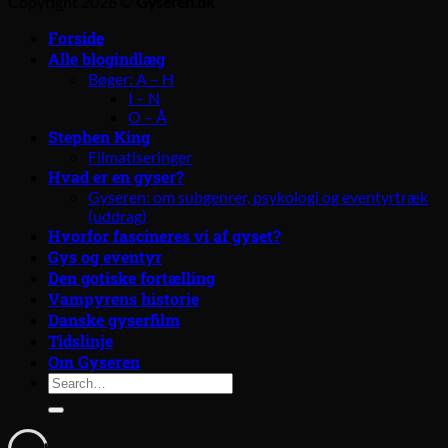
Copyright 2026 ©
Gyseren.dk
Forside
Alle blogindlæg
Bøger: A – H
I – N
O – Å
Stephen King
Filmatiseringer
Hvad er en gyser?
Gyseren: om subgenrer, psykologi og eventyrtræk
(uddrag)
Hvorfor fascineres vi af gyset?
Gys og eventyr
Den gotiske fortælling
Vampyrens historie
Danske gyserfilm
Tidslinje
Om Gyseren