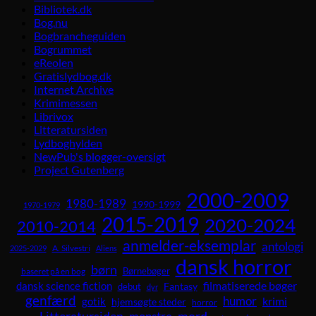
Bibliotek.dk
Bog.nu
Bogbrancheguiden
Bogrummet
eReolen
Gratislydbog.dk
Internet Archive
Krimimessen
Librivox
Litteratursiden
Lydboghylden
NewPub's blogger-oversigt
Project Gutenberg
2000-2009
1980-1989
1990-1999
1970-1979
2015-2019
2020-2024
2010-2014
anmelder-eksemplar
antologi
A. Silvestri
2025-2029
Aliens
dansk horror
børn
Børnebøger
baseret på en bog
dansk science fiction
filmatiserede bøger
Fantasy
debut
dyr
genfærd
humor
krimi
gotik
hjemsøgte steder
horror