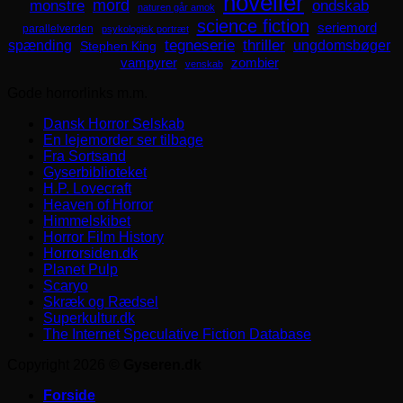
noveller
mord
monstre
ondskab
naturen går amok
science fiction
seriemord
parallelverden
psykologisk portræt
spænding
tegneserie
thriller
ungdomsbøger
Stephen King
zombier
vampyrer
venskab
Gode horrorlinks m.m.
Dansk Horror Selskab
En lejemorder ser tilbage
Fra Sortsand
Gyserbiblioteket
H.P. Lovecraft
Heaven of Horror
Himmelskibet
Horror Film History
Horrorsiden.dk
Planet Pulp
Scaryo
Skræk og Rædsel
Superkultur.dk
The Internet Speculative Fiction Database
Copyright 2026 ©
Gyseren.dk
Forside