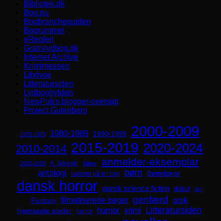
Bibliotek.dk
Bog.nu
Bogbrancheguiden
Bogrummet
eReolen
Gratislydbog.dk
Internet Archive
Krimimessen
Librivox
Litteratursiden
Lydboghylden
NewPub's blogger-oversigt
Project Gutenberg
2000-2009
1980-1989
1990-1999
1970-1979
2015-2019
2020-2024
2010-2014
anmelder-eksemplar
A. Silvestri
2025-2029
Aliens
børn
antologi
Børnebøger
baseret på en bog
dansk horror
dansk science fiction
debut
dyr
genfærd
filmatiserede bøger
Fantasy
gotik
Litteratursiden
humor
krimi
hjemsøgte steder
horror