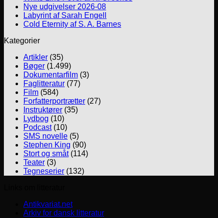
Nye udgivelser 2026-08
Labyrint af Sarah Engell
Cold Eternity af S. A. Barnes
Kategorier
Artikler
(35)
Bøger
(1.499)
Dokumentarfilm
(3)
Faglitteratur
(77)
Film
(584)
Forfatterportrætter
(27)
Instruktører
(35)
Lydbog
(10)
Podcast
(10)
SMS novelle
(5)
Stephen King
(90)
Stort og småt
(114)
Teater
(3)
Tegneserier
(132)
Links om litteratur
Antikvariat.net
Arkiv for dansk litteratur