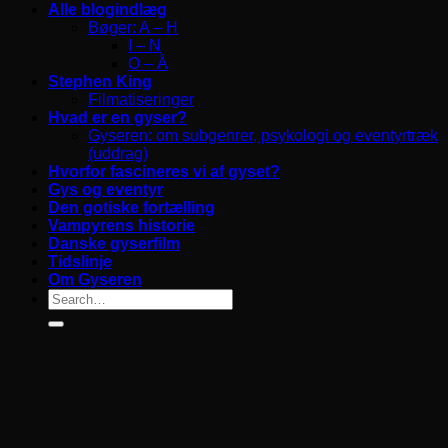
Alle blogindlæg
Bøger: A – H
I – N
O – Å
Stephen King
Filmatiseringer
Hvad er en gyser?
Gyseren: om subgenrer, psykologi og eventyrtræk
(uddrag)
Hvorfor fascineres vi af gyset?
Gys og eventyr
Den gotiske fortælling
Vampyrens historie
Danske gyserfilm
Tidslinje
Om Gyseren