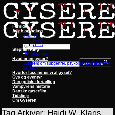
Fortsæt
til
indhold
Forside
Alle blogindlæg
Bøger: A – H
I – N
O – Å
Stephen King
Filmatiseringer
Hvad er en gyser?
Gyseren: om subgenrer, psykologi og eventyrtræk
Search for:
Search Button
(uddrag)
Hvorfor fascineres vi af gyset?
Gys og eventyr
Den gotiske fortælling
Vampyrens historie
Danske gyserfilm
Tidslinje
Om Gyseren
Tag Arkiver:
Haidi W. Klaris