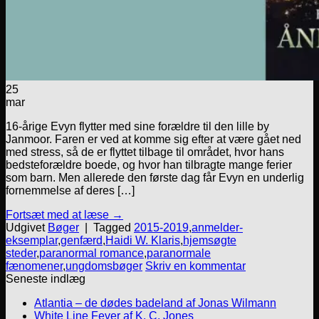
25
mar
16-årige Evyn flytter med sine forældre til den lille by
Janmoor. Faren er ved at komme sig efter at være gået ned
med stress, så de er flyttet tilbage til området, hvor hans
bedsteforældre boede, og hvor han tilbragte mange ferier
som barn. Men allerede den første dag får Evyn en underlig
fornemmelse af deres […]
Fortsæt med at læse
→
Udgivet
Bøger
|
Tagged
2015-2019
,
anmelder-
eksemplar
,
genfærd
,
Haidi W. Klaris
,
hjemsøgte
steder
,
paranormal romance
,
paranormale
fænomener
,
ungdomsbøger
Skriv en kommentar
Seneste indlæg
Atlantia – de dødes badeland af Jonas Wilmann
White Line Fever af K. C. Jones