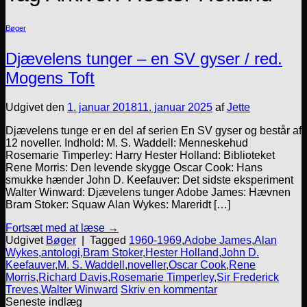
Bøger
Djævelens tunger – en SV gyser / red.
Mogens Toft
Udgivet den
1. januar 2018
11. januar 2025
af
Jette
Djævelens tunge er en del af serien En SV gyser og består af
12 noveller. Indhold: M. S. Waddell: Menneskehud
Rosemarie Timperley: Harry Hester Holland: Biblioteket
Rene Morris: Den levende skygge Oscar Cook: Hans
smukke hænder John D. Keefauver: Det sidste eksperiment
Walter Winward: Djævelens tunger Adobe James: Hævnen
Bram Stoker: Squaw Alan Wykes: Mareridt […]
Fortsæt med at læse
→
Udgivet
Bøger
|
Tagged
1960-1969
,
Adobe James
,
Alan
Wykes
,
antologi
,
Bram Stoker
,
Hester Holland
,
John D.
Keefauver
,
M. S. Waddell
,
noveller
,
Oscar Cook
,
Rene
Morris
,
Richard Davis
,
Rosemarie Timperley
,
Sir Frederick
Treves
,
Walter Winward
Skriv en kommentar
Seneste indlæg