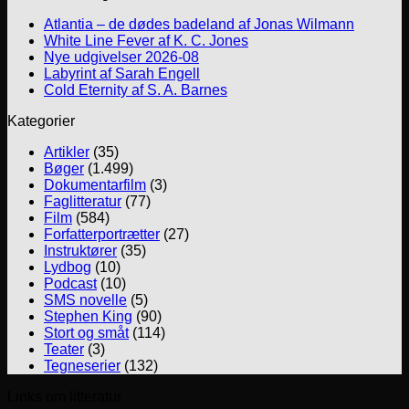
Atlantia – de dødes badeland af Jonas Wilmann
White Line Fever af K. C. Jones
Nye udgivelser 2026-08
Labyrint af Sarah Engell
Cold Eternity af S. A. Barnes
Kategorier
Artikler
(35)
Bøger
(1.499)
Dokumentarfilm
(3)
Faglitteratur
(77)
Film
(584)
Forfatterportrætter
(27)
Instruktører
(35)
Lydbog
(10)
Podcast
(10)
SMS novelle
(5)
Stephen King
(90)
Stort og småt
(114)
Teater
(3)
Tegneserier
(132)
Links om litteratur