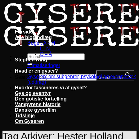
Fortsæt
til
indhold
Forside
Alle blogindlæg
Bøger: A – H
I – N
O – Å
Stephen King
Filmatiseringer
Hvad er en gyser?
Gyseren: om subgenrer, psykologi og eventyrtræk
Search for:
Search Button
(uddrag)
Hvorfor fascineres vi af gyset?
Gys og eventyr
Den gotiske fortælling
Vampyrens historie
Danske gyserfilm
Tidslinje
Om Gyseren
Tag Arkiver:
Hester Holland