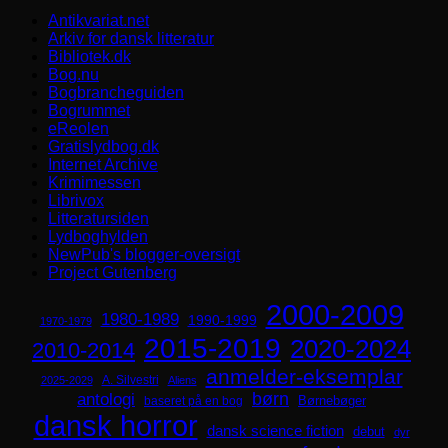
Antikvariat.net
Arkiv for dansk litteratur
Bibliotek.dk
Bog.nu
Bogbrancheguiden
Bogrummet
eReolen
Gratislydbog.dk
Internet Archive
Krimimessen
Librivox
Litteratursiden
Lydboghylden
NewPub's blogger-oversigt
Project Gutenberg
2000-2009
1980-1989
1990-1999
1970-1979
2015-2019
2020-2024
2010-2014
anmelder-eksemplar
A. Silvestri
2025-2029
Aliens
børn
antologi
Børnebøger
baseret på en bog
dansk horror
dansk science fiction
debut
dyr