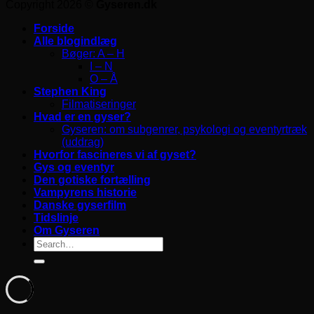
Copyright 2026 ©
Gyseren.dk
Forside
Alle blogindlæg
Bøger: A – H
I – N
O – Å
Stephen King
Filmatiseringer
Hvad er en gyser?
Gyseren: om subgenrer, psykologi og eventyrtræk
(uddrag)
Hvorfor fascineres vi af gyset?
Gys og eventyr
Den gotiske fortælling
Vampyrens historie
Danske gyserfilm
Tidslinje
Om Gyseren