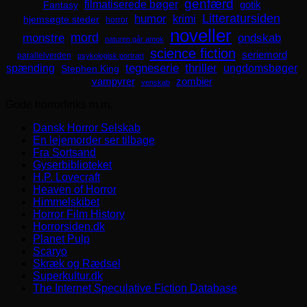
genfærd
filmatiserede bøger
Fantasy
gotik
Litteratursiden
humor
krimi
hjemsøgte steder
horror
noveller
mord
monstre
ondskab
naturen går amok
science fiction
seriemord
parallelverden
psykologisk portræt
spænding
tegneserie
thriller
ungdomsbøger
Stephen King
zombier
vampyrer
venskab
Gode horrorlinks m.m.
Dansk Horror Selskab
En lejemorder ser tilbage
Fra Sortsand
Gyserbiblioteket
H.P. Lovecraft
Heaven of Horror
Himmelskibet
Horror Film History
Horrorsiden.dk
Planet Pulp
Scaryo
Skræk og Rædsel
Superkultur.dk
The Internet Speculative Fiction Database