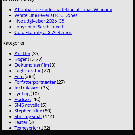
Atlantia – de dødes badeland af Jonas Wilmann
White Line Fever af K. C. Jones
Nye udgivelser 2026-08
Labyrint af Sarah Engell
Cold Eternity af S. A. Barnes
Kategorier
Artikler
(35)
Bøger
(1.499)
Dokumentarfilm
(3)
Faglitteratur
(77)
Film
(584)
Forfatterportrætter
(27)
Instruktører
(35)
Lydbog
(10)
Podcast
(10)
SMS novelle
(5)
Stephen King
(90)
Stort og småt
(114)
Teater
(3)
Tegneserier
(132)