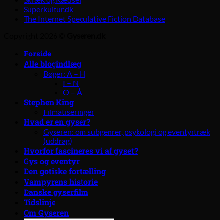
Superkultur.dk
The Internet Speculative Fiction Database
Copyright 2026 ©
Gyseren.dk
Forside
Alle blogindlæg
Bøger: A – H
I – N
O – Å
Stephen King
Filmatiseringer
Hvad er en gyser?
Gyseren: om subgenrer, psykologi og eventyrtræk
(uddrag)
Hvorfor fascineres vi af gyset?
Gys og eventyr
Den gotiske fortælling
Vampyrens historie
Danske gyserfilm
Tidslinje
Om Gyseren