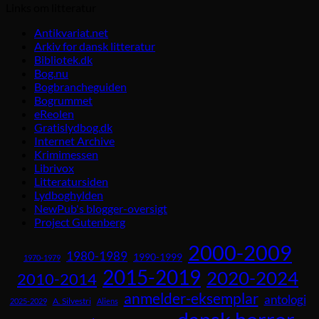
Links om litteratur
Antikvariat.net
Arkiv for dansk litteratur
Bibliotek.dk
Bog.nu
Bogbrancheguiden
Bogrummet
eReolen
Gratislydbog.dk
Internet Archive
Krimimessen
Librivox
Litteratursiden
Lydboghylden
NewPub's blogger-oversigt
Project Gutenberg
2000-2009
1980-1989
1990-1999
1970-1979
2015-2019
2020-2024
2010-2014
anmelder-eksemplar
antologi
A. Silvestri
2025-2029
Aliens