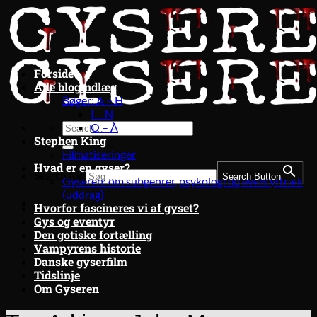
Fortsæt
til
indhold
Forside
Alle blogindlæg
Bøger: A – H
I – N
O – Å
Stephen King
Filmatiseringer
Hvad er en gyser?
Search for:
Search Button
Gyseren: om subgenrer, psykologi og eventyrtræk
(uddrag)
Hvorfor fascineres vi af gyset?
Gys og eventyr
Den gotiske fortælling
Vampyrens historie
Danske gyserfilm
Tidslinje
Om Gyseren