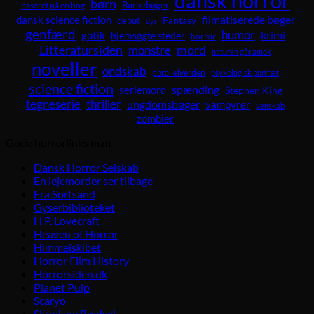
dansk horror
børn
Børnebøger
baseret på en bog
dansk science fiction
filmatiserede bøger
Fantasy
debut
dyr
genfærd
humor
krimi
gotik
hjemsøgte steder
horror
Litteratursiden
mord
monstre
naturen går amok
noveller
ondskab
parallelverden
psykologisk portræt
science fiction
spænding
seriemord
Stephen King
tegneserie
thriller
ungdomsbøger
vampyrer
venskab
zombier
Gode horrorlinks m.m.
Dansk Horror Selskab
En lejemorder ser tilbage
Fra Sortsand
Gyserbiblioteket
H.P. Lovecraft
Heaven of Horror
Himmelskibet
Horror Film History
Horrorsiden.dk
Planet Pulp
Scaryo
Skræk og Rædsel