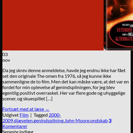
03
nov
Da jeg skrev denne anmeldelse, havde jeg endnu ikke har fået
set den originale The omen fra 1976, så jeg kunne ikke
sammenligne de to film. Men det kan måske være, at det var en
fordel for min oplevelse af genindspilningen, for jeg blev
egentlig positivt overrasket. Her var flere gode og uhyggelige
scener, og skuespillet […]
Fortsæt med at læse
→
Udgivet
Film
|
Tagged
2000-
2009
,
djævelen
,
genindspilning
,
John Moore
,
ondskab
3
Komentarer
Seneste indlæg