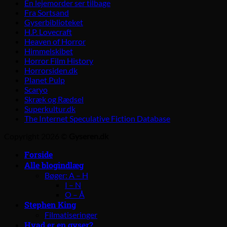
En lejemorder ser tilbage
Fra Sortsand
Gyserbiblioteket
H.P. Lovecraft
Heaven of Horror
Himmelskibet
Horror Film History
Horrorsiden.dk
Planet Pulp
Scaryo
Skræk og Rædsel
Superkultur.dk
The Internet Speculative Fiction Database
Copyright 2026 ©
Gyseren.dk
Forside
Alle blogindlæg
Bøger: A – H
I – N
O – Å
Stephen King
Filmatiseringer
Hvad er en gyser?