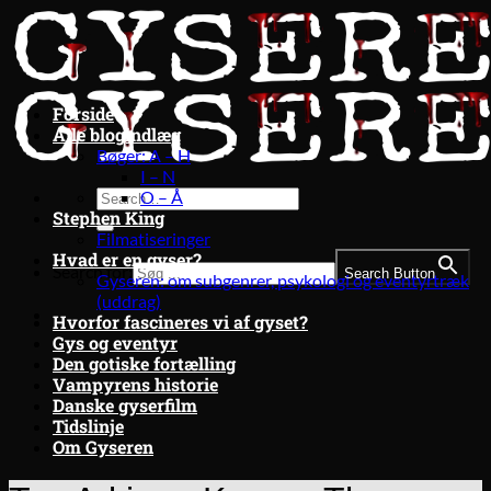
Fortsæt
til
indhold
Forside
Alle blogindlæg
Bøger: A – H
I – N
O – Å
Stephen King
Filmatiseringer
Hvad er en gyser?
Search for:
Search Button
Gyseren: om subgenrer, psykologi og eventyrtræk
(uddrag)
Hvorfor fascineres vi af gyset?
Gys og eventyr
Den gotiske fortælling
Vampyrens historie
Danske gyserfilm
Tidslinje
Om Gyseren