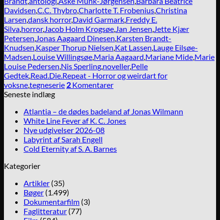
Brandt
,
antologi
,
Aske Munk-Jørgensen
,
Barbara Beatrice
Davidsen
,
C.C. Thybro
,
Charlotte T. Frobenius
,
Christina
Larsen
,
dansk horror
,
David Garmark
,
Freddy E.
Silva
,
horror
,
Jacob Holm Krogsøe
,
Jan Jensen
,
Jette Kjær
Petersen
,
Jonas Aagaard Dinesen
,
Karsten Brandt-
Knudsen
,
Kasper Thorup Nielsen
,
Kat Lassen
,
Lauge Eilsøe-
Madsen
,
Louise Willingsøe
,
Maria Aagaard
,
Mariane Mide
,
Marie
Louise Pedersen
,
Nis Sperling
,
noveller
,
Pelle
Gedtek
,
Read.Die.Repeat - Horror og weirdart for
voksne
,
tegneserie
2
Komentarer
Seneste indlæg
Atlantia – de dødes badeland af Jonas Wilmann
White Line Fever af K. C. Jones
Nye udgivelser 2026-08
Labyrint af Sarah Engell
Cold Eternity af S. A. Barnes
Kategorier
Artikler
(35)
Bøger
(1.499)
Dokumentarfilm
(3)
Faglitteratur
(77)