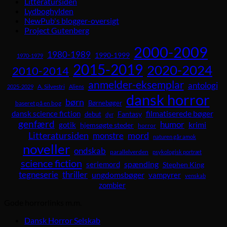
Litteratursiden
Lydboghylden
NewPub's blogger-oversigt
Project Gutenberg
2000-2009
1980-1989
1990-1999
1970-1979
2015-2019
2020-2024
2010-2014
anmelder-eksemplar
antologi
A. Silvestri
2025-2029
Aliens
dansk horror
børn
Børnebøger
baseret på en bog
dansk science fiction
filmatiserede bøger
Fantasy
debut
dyr
genfærd
humor
krimi
gotik
hjemsøgte steder
horror
Litteratursiden
mord
monstre
naturen går amok
noveller
ondskab
parallelverden
psykologisk portræt
science fiction
spænding
seriemord
Stephen King
tegneserie
thriller
ungdomsbøger
vampyrer
venskab
zombier
Gode horrorlinks m.m.
Dansk Horror Selskab