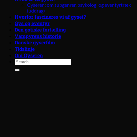
Gyseren: om subgenrer, psykologi og eventyrtræk
(uddrag)
Hvorfor fascineres vi af gyset?
Gys og eventyr
Den gotiske fortælling
Vampyrens historie
Danske gyserfilm
Tidslinje
Om Gyseren