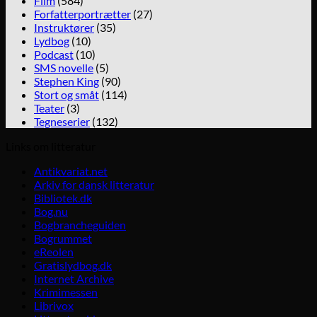
Film
(584)
Forfatterportrætter
(27)
Instruktører
(35)
Lydbog
(10)
Podcast
(10)
SMS novelle
(5)
Stephen King
(90)
Stort og småt
(114)
Teater
(3)
Tegneserier
(132)
Links om litteratur
Antikvariat.net
Arkiv for dansk litteratur
Bibliotek.dk
Bog.nu
Bogbrancheguiden
Bogrummet
eReolen
Gratislydbog.dk
Internet Archive
Krimimessen
Librivox