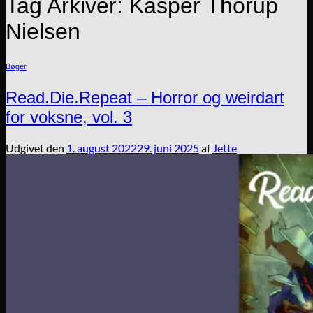
Tag Arkiver:
Kasper Thorup
Nielsen
Bøger
Read.Die.Repeat – Horror og weirdart
for voksne, vol. 3
Udgivet den
1. august 2022
29. juni 2025
af
Jette