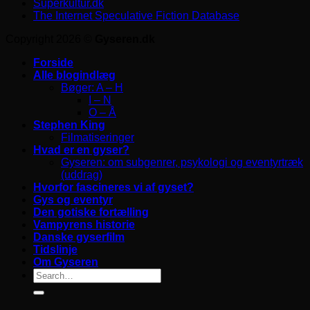
Superkultur.dk
The Internet Speculative Fiction Database
Copyright 2026 ©
Gyseren.dk
Forside
Alle blogindlæg
Bøger: A – H
I – N
O – Å
Stephen King
Filmatiseringer
Hvad er en gyser?
Gyseren: om subgenrer, psykologi og eventyrtræk
(uddrag)
Hvorfor fascineres vi af gyset?
Gys og eventyr
Den gotiske fortælling
Vampyrens historie
Danske gyserfilm
Tidslinje
Om Gyseren