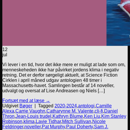
12
jul
Vi lever i en tid, hvor det ikke mere er muligt at lade som om,
menneskeheden ikke har påvirket jordens klima i negativ
retning. Det er derfor sørgeligt aktuelt, at Science Fiction
Cirklen i april måned udgav antologien 48 timer i
Massachusetts-havet. Samlingen består af 14 noveller,
udvalgt og oversat af Lise Andreasen og Niels […]
Fortsæt med at læse
→
Udgivet
Bøger
|
Tagged
2020-2024
,
antologi
,
Camille
Alexa
,
Carrie Vaughn
,
Catharynne M. Valente
,
cli-fi
,
Daniel
Thron
,
Jean-Louis trudel
,
Kathryn Blume
,
Ken Liu
,
Kim Stanley
Robinson
,
klima
,
Lavie Tidhar
,
Mitch Sullivan
,
Nicole
Feldringer
,
noveller
,
Pat Murphy
,
Paul Doherty
,
Sam J.