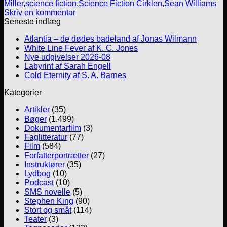
Miller
,
science fiction
,
Science Fiction Cirklen
,
Sean Williams
Skriv en kommentar
Seneste indlæg
Atlantia – de dødes badeland af Jonas Wilmann
White Line Fever af K. C. Jones
Nye udgivelser 2026-08
Labyrint af Sarah Engell
Cold Eternity af S. A. Barnes
Kategorier
Artikler
(35)
Bøger
(1.499)
Dokumentarfilm
(3)
Faglitteratur
(77)
Film
(584)
Forfatterportrætter
(27)
Instruktører
(35)
Lydbog
(10)
Podcast
(10)
SMS novelle
(5)
Stephen King
(90)
Stort og småt
(114)
Teater
(3)