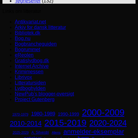
Tegneserier
(132)
Links om litteratur
Antikvariat.net
Arkiv for dansk litteratur
Bibliotek.dk
Bog.nu
Bogbrancheguiden
Bogrummet
eReolen
Gratislydbog.dk
Internet Archive
Krimimessen
Librivox
Litteratursiden
Lydboghylden
NewPub's blogger-oversigt
Project Gutenberg
2000-2009
1980-1989
1990-1999
1970-1979
2015-2019
2020-2024
2010-2014
anmelder-eksemplar
A. Silvestri
2025-2029
Aliens