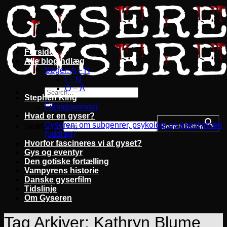
Fortsæt
til
indhold
Forside
Alle blogindlæg
Bøger: A – H
I – N
O – Å
Stephen King
Filmatiseringer
Hvad er en gyser?
Gyseren: om subgenrer, psykologi og eventyrtræk
Search for:
Search Button
(uddrag)
Hvorfor fascineres vi af gyset?
Gys og eventyr
Den gotiske fortælling
Vampyrens historie
Danske gyserfilm
Tidslinje
Om Gyseren
Tag Arkiver:
Kathryn Blume