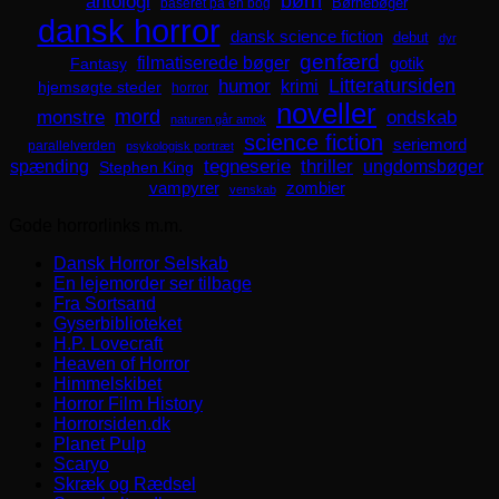
børn
antologi
Børnebøger
baseret på en bog
dansk horror
dansk science fiction
debut
dyr
genfærd
filmatiserede bøger
Fantasy
gotik
Litteratursiden
humor
krimi
hjemsøgte steder
horror
noveller
mord
monstre
ondskab
naturen går amok
science fiction
seriemord
parallelverden
psykologisk portræt
spænding
tegneserie
thriller
ungdomsbøger
Stephen King
zombier
vampyrer
venskab
Gode horrorlinks m.m.
Dansk Horror Selskab
En lejemorder ser tilbage
Fra Sortsand
Gyserbiblioteket
H.P. Lovecraft
Heaven of Horror
Himmelskibet
Horror Film History
Horrorsiden.dk
Planet Pulp
Scaryo
Skræk og Rædsel