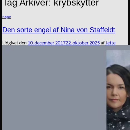
Tag Arkiver:
krybskytter
Bøger
Den sorte engel af Nina von Staffeldt
Udgivet den
10. december 2017
22. oktober 2025
af
Jette