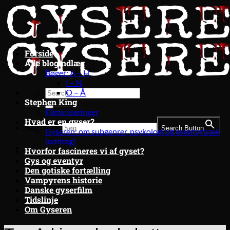
Fortsæt
til
indhold
Forside
Alle blogindlæg
Bøger: A – H
I – N
O – Å
Stephen King
Filmatiseringer
Hvad er en gyser?
Search for:
Search Button
Gyseren: om subgenrer, psykologi og eventyrtræk
(uddrag)
Hvorfor fascineres vi af gyset?
Gys og eventyr
Den gotiske fortælling
Vampyrens historie
Danske gyserfilm
Tidslinje
Om Gyseren