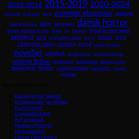
2015-2019
2020-2024
2010-2014
anmelder-eksemplar
antologi
A. Silvestri
2025-2029
Aliens
dansk horror
børn
Børnebøger
baseret på en bog
dansk science fiction
filmatiserede bøger
Fantasy
debut
dyr
genfærd
humor
krimi
gotik
hjemsøgte steder
horror
Litteratursiden
mord
monstre
naturen går amok
noveller
ondskab
parallelverden
psykologisk portræt
science fiction
spænding
seriemord
Stephen King
tegneserie
thriller
ungdomsbøger
vampyrer
venskab
zombier
Gode horrorlinks m.m.
Dansk Horror Selskab
En lejemorder ser tilbage
Fra Sortsand
Gyserbiblioteket
H.P. Lovecraft
Heaven of Horror
Himmelskibet
Horror Film History