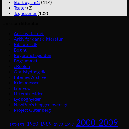
Stort og småt
(114)
Teater
(3)
Tegneserier
(132)
Links om litteratur
Antikvariat.net
Arkiv for dansk litteratur
Bibliotek.dk
Bog.nu
Bogbrancheguiden
Bogrummet
eReolen
Gratislydbog.dk
Internet Archive
Krimimessen
Librivox
Litteratursiden
Lydboghylden
NewPub's blogger-oversigt
Project Gutenberg
2000-2009
1980-1989
1990-1999
1970-1979