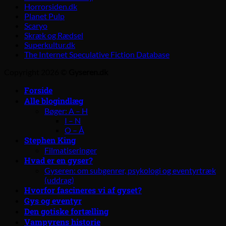
Horrorsiden.dk
Planet Pulp
Scaryo
Skræk og Rædsel
Superkultur.dk
The Internet Speculative Fiction Database
Copyright 2026 ©
Gyseren.dk
Forside
Alle blogindlæg
Bøger: A – H
I – N
O – Å
Stephen King
Filmatiseringer
Hvad er en gyser?
Gyseren: om subgenrer, psykologi og eventyrtræk
(uddrag)
Hvorfor fascineres vi af gyset?
Gys og eventyr
Den gotiske fortælling
Vampyrens historie