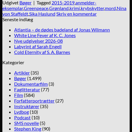
Udgivet
Bøger
|
Tagged
2015-2019
,
anmelder-
eksemplar
,
Greenpeace
,
Grønland
,
krimi
,
krybskytter
,
mord
,
Nina
von Staffeldt
,
Sika Haslund
Skriv en kommentar
Seneste indlæg
Atlantia – de dødes badeland af Jonas Wilmann
White Line Fever af K. C. Jones
Nye udgivelser 2026-08
Labyrint af Sarah Engell
Cold Eternity af S. A. Barnes
Kategorier
Artikler
(35)
Bøger
(1.499)
Dokumentarfilm
(3)
Faglitteratur
(77)
Film
(584)
Forfatterportrætter
(27)
Instruktører
(35)
Lydbog
(10)
Podcast
(10)
SMS novelle
(5)
Stephen King
(90)