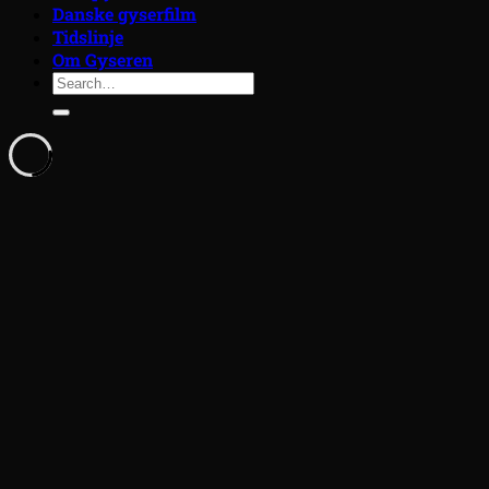
Danske gyserfilm
Tidslinje
Om Gyseren