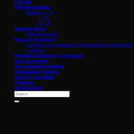
Forside
Alle blogindlæg
Bøger: A – H
I – N
O – Å
Stephen King
Filmatiseringer
Hvad er en gyser?
Gyseren: om subgenrer, psykologi og eventyrtræk
(uddrag)
Hvorfor fascineres vi af gyset?
Gys og eventyr
Den gotiske fortælling
Vampyrens historie
Danske gyserfilm
Tidslinje
Om Gyseren