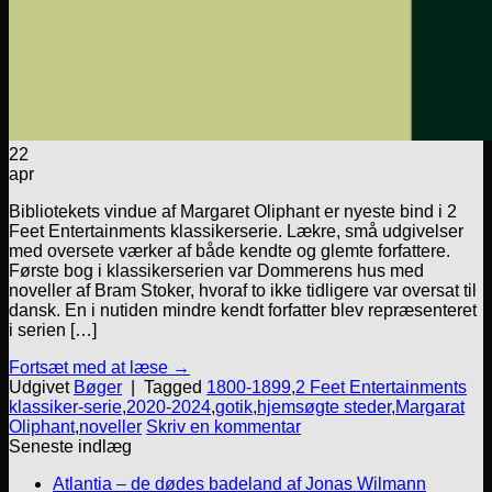
22
apr
Bibliotekets vindue af Margaret Oliphant er nyeste bind i 2
Feet Entertainments klassikerserie. Lækre, små udgivelser
med oversete værker af både kendte og glemte forfattere.
Første bog i klassikerserien var Dommerens hus med
noveller af Bram Stoker, hvoraf to ikke tidligere var oversat til
dansk. En i nutiden mindre kendt forfatter blev repræsenteret
i serien […]
Fortsæt med at læse
→
Udgivet
Bøger
|
Tagged
1800-1899
,
2 Feet Entertainments
klassiker-serie
,
2020-2024
,
gotik
,
hjemsøgte steder
,
Margarat
Oliphant
,
noveller
Skriv en kommentar
Seneste indlæg
Atlantia – de dødes badeland af Jonas Wilmann