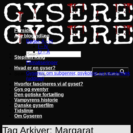
Fortsæt
til
indhold
Forside
Alle blogindlæg
Bøger: A – H
I – N
O – Å
Stephen King
Filmatiseringer
Hvad er en gyser?
Gyseren: om subgenrer, psykologi og eventyrtræk
Search for:
Search Button
(uddrag)
Hvorfor fascineres vi af gyset?
Gys og eventyr
Den gotiske fortælling
Vampyrens historie
Danske gyserfilm
Tidslinje
Om Gyseren
Tag Arkiver:
Margarat