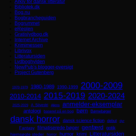
Arkiv for dansk litteratur
Bibliotek.dk
Bog.nu
Bogbrancheguiden
Bogrummet
eReolen
Gratislydbog.dk
Internet Archive
Krimimessen
Librivox
Litteratursiden
Lydboghylden
NewPub's blogger-oversigt
Project Gutenberg
2000-2009
1980-1989
1990-1999
1970-1979
2015-2019
2020-2024
2010-2014
anmelder-eksemplar
A. Silvestri
2025-2029
Aliens
børn
antologi
Børnebøger
baseret på en bog
dansk horror
dansk science fiction
debut
dyr
genfærd
filmatiserede bøger
Fantasy
gotik
Litteratursiden
humor
krimi
hjemsøgte steder
horror