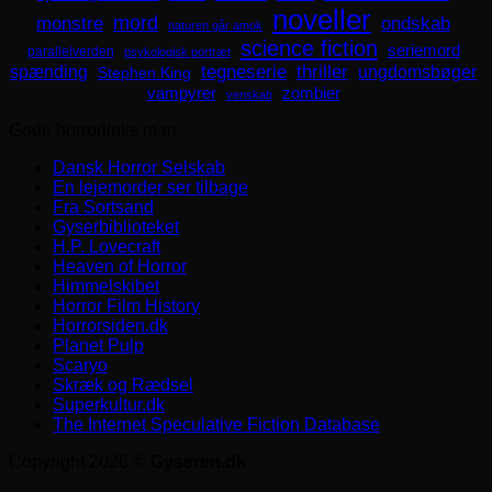
noveller
mord
monstre
ondskab
naturen går amok
science fiction
seriemord
parallelverden
psykologisk portræt
spænding
tegneserie
thriller
ungdomsbøger
Stephen King
zombier
vampyrer
venskab
Gode horrorlinks m.m.
Dansk Horror Selskab
En lejemorder ser tilbage
Fra Sortsand
Gyserbiblioteket
H.P. Lovecraft
Heaven of Horror
Himmelskibet
Horror Film History
Horrorsiden.dk
Planet Pulp
Scaryo
Skræk og Rædsel
Superkultur.dk
The Internet Speculative Fiction Database
Copyright 2026 ©
Gyseren.dk