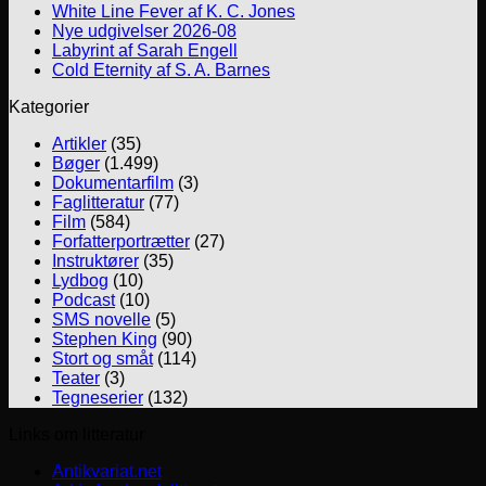
White Line Fever af K. C. Jones
Nye udgivelser 2026-08
Labyrint af Sarah Engell
Cold Eternity af S. A. Barnes
Kategorier
Artikler
(35)
Bøger
(1.499)
Dokumentarfilm
(3)
Faglitteratur
(77)
Film
(584)
Forfatterportrætter
(27)
Instruktører
(35)
Lydbog
(10)
Podcast
(10)
SMS novelle
(5)
Stephen King
(90)
Stort og småt
(114)
Teater
(3)
Tegneserier
(132)
Links om litteratur
Antikvariat.net