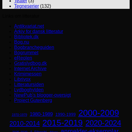
Teater
(3)
Tegneserier
(132)
Links om litteratur
Antikvariat.net
Arkiv for dansk litteratur
Bibliotek.dk
Bog.nu
Bogbrancheguiden
Bogrummet
eReolen
Gratislydbog.dk
Internet Archive
Krimimessen
Librivox
Litteratursiden
Lydboghylden
NewPub's blogger-oversigt
Project Gutenberg
2000-2009
1980-1989
1990-1999
1970-1979
2015-2019
2020-2024
2010-2014
anmelder-eksemplar