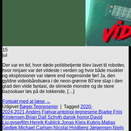
15
jul
Der var en tid, hvor døde politibetjente blev lavet til robotter,
hvor ninjaer var det vildeste i verden og hvor både muskler
og eksplosioner var større end nogensinde før! Ja, den
gyldne videobåndsæra i de neon-grønne 80’ere slap i den
grad den vilde fantasi, de slimede monstre og de store
bazookaer løs på de lokkende, […]
Fortsæt med at læse
→
Udgivet
Bøger
,
Tegneserier
|
Tagged
2020-
2024
,
2021
,
Anders Fjølvar
,
antologi-tegneserie
,
Bjarke Friis
Kristensen
,
Brian Dall Schyth
,
dansk horror
,
David
Liu
,
gyserfilm
,
Henrik Kublick
,
Jonas Kleis
,
Kubris
,
Matias
Gedtek
,
Michael Carlsen
,
Nicolai Hvidberg Jørgensen
,
Niels