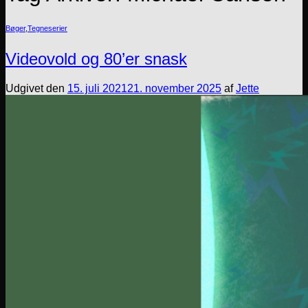
Bøger
,
Tegneserier
Videovold og 80’er snask
Udgivet den
15. juli 2021
21. november 2025
af
Jette