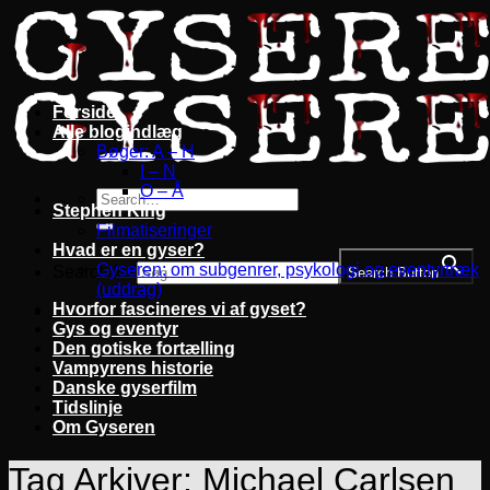
Fortsæt
til
indhold
Forside
Alle blogindlæg
Bøger: A – H
I – N
O – Å
Stephen King
Filmatiseringer
Hvad er en gyser?
Gyseren: om subgenrer, psykologi og eventyrtræk
Search for:
Search Button
(uddrag)
Hvorfor fascineres vi af gyset?
Gys og eventyr
Den gotiske fortælling
Vampyrens historie
Danske gyserfilm
Tidslinje
Om Gyseren
Tag Arkiver:
Michael Carlsen