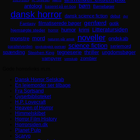
A. Silvestri
2025-2029
Aliens
børn
antologi
Børnebøger
baseret på en bog
dansk horror
dansk science fiction
debut
dyr
genfærd
filmatiserede bøger
Fantasy
gotik
Litteratursiden
humor
krimi
hjemsøgte steder
horror
noveller
mord
monstre
ondskab
naturen går amok
science fiction
seriemord
parallelverden
psykologisk portræt
spænding
tegneserie
thriller
ungdomsbøger
Stephen King
zombier
vampyrer
venskab
Gode horrorlinks m.m.
Dansk Horror Selskab
En lejemorder ser tilbage
Fra Sortsand
Gyserbiblioteket
H.P. Lovecraft
Heaven of Horror
Himmelskibet
Horror Film History
Horrorsiden.dk
Planet Pulp
Scaryo