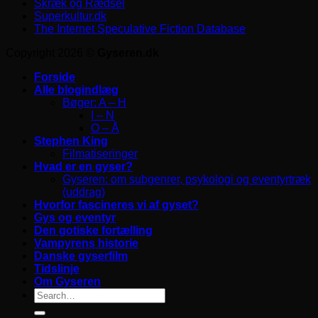
Skræk og Rædsel
Superkultur.dk
The Internet Speculative Fiction Database
Copyright 2026 ©
Gyseren.dk
Forside
Alle blogindlæg
Bøger: A – H
I – N
O – Å
Stephen King
Filmatiseringer
Hvad er en gyser?
Gyseren: om subgenrer, psykologi og eventyrtræk
(uddrag)
Hvorfor fascineres vi af gyset?
Gys og eventyr
Den gotiske fortælling
Vampyrens historie
Danske gyserfilm
Tidslinje
Om Gyseren