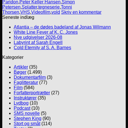
Paridon
,
Peter Keller Hansen
,
Simon
Petersen
,
Splatter
,
tegneserie
,
Tonni
Thorsen
,
VHS
,
Videofilm
,
vold
Skriv en kommentar
Seneste indlæg
Atlantia – de dødes badeland af Jonas Wilmann
White Line Fever af K. C. Jones
Nye udgivelser 2026-08
Labyrint af Sarah Engell
Cold Eternity af S. A. Barnes
Kategorier
Artikler
(35)
Bøger
(1.499)
Dokumentarfilm
(3)
Faglitteratur
(77)
Film
(584)
Forfatterportrætter
(27)
Instruktører
(35)
Lydbog
(10)
Podcast
(10)
SMS novelle
(5)
Stephen King
(90)
Stort og småt
(114)