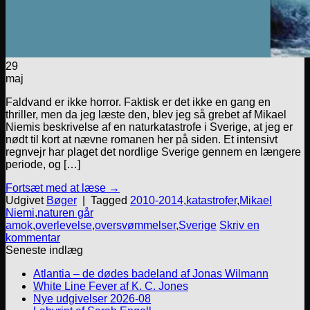
29
maj
Faldvand er ikke horror. Faktisk er det ikke en gang en
thriller, men da jeg læste den, blev jeg så grebet af Mikael
Niemis beskrivelse af en naturkatastrofe i Sverige, at jeg er
nødt til kort at nævne romanen her på siden. Et intensivt
regnvejr har plaget det nordlige Sverige gennem en længere
periode, og […]
Fortsæt med at læse
→
Udgivet
Bøger
|
Tagged
2010-2014
,
katastrofer
,
Mikael
Niemi
,
naturen går
amok
,
overlevelse
,
oversvømmelser
,
Sverige
Skriv en
kommentar
Seneste indlæg
Atlantia – de dødes badeland af Jonas Wilmann
White Line Fever af K. C. Jones
Nye udgivelser 2026-08