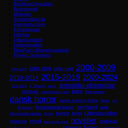
Bogbrancheguiden
Bogrummet
eReolen
Gratislydbog.dk
Internet Archive
Krimimessen
Librivox
Litteratursiden
Lydboghylden
NewPub's blogger-oversigt
Project Gutenberg
2000-2009
1980-1989
1990-1999
1970-1979
2015-2019
2020-2024
2010-2014
anmelder-eksemplar
A. Silvestri
2025-2029
Aliens
børn
antologi
Børnebøger
baseret på en bog
dansk horror
dansk science fiction
debut
dyr
genfærd
filmatiserede bøger
Fantasy
gotik
Litteratursiden
humor
krimi
hjemsøgte steder
horror
noveller
mord
monstre
ondskab
naturen går amok
science fiction