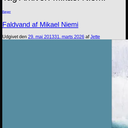
Bøger
Faldvand af Mikael Niemi
Udgivet den
29. maj 2013
31. marts 2026
af
Jette