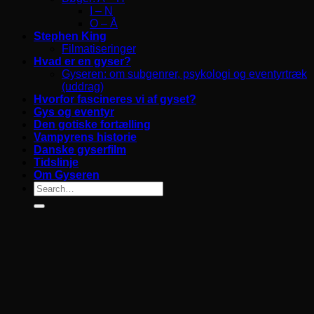
I – N
O – Å
Stephen King
Filmatiseringer
Hvad er en gyser?
Gyseren: om subgenrer, psykologi og eventyrtræk
(uddrag)
Hvorfor fascineres vi af gyset?
Gys og eventyr
Den gotiske fortælling
Vampyrens historie
Danske gyserfilm
Tidslinje
Om Gyseren