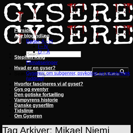
Fortsæt
til
indhold
Forside
Alle blogindlæg
Bøger: A – H
I – N
O – Å
Stephen King
Filmatiseringer
Hvad er en gyser?
Gyseren: om subgenrer, psykologi og eventyrtræk
Search for:
Search Button
(uddrag)
Hvorfor fascineres vi af gyset?
Gys og eventyr
Den gotiske fortælling
Vampyrens historie
Danske gyserfilm
Tidslinje
Om Gyseren
Tag Arkiver:
Mikael Niemi