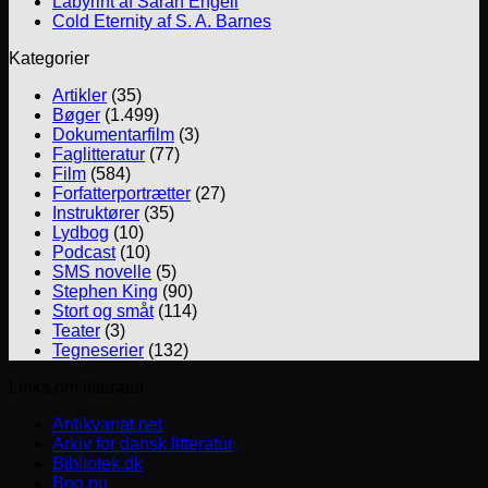
Labyrint af Sarah Engell
Cold Eternity af S. A. Barnes
Kategorier
Artikler
(35)
Bøger
(1.499)
Dokumentarfilm
(3)
Faglitteratur
(77)
Film
(584)
Forfatterportrætter
(27)
Instruktører
(35)
Lydbog
(10)
Podcast
(10)
SMS novelle
(5)
Stephen King
(90)
Stort og småt
(114)
Teater
(3)
Tegneserier
(132)
Links om litteratur
Antikvariat.net
Arkiv for dansk litteratur
Bibliotek.dk
Bog.nu