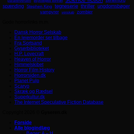
seriemord
parallelverden
psykologisk portræt
spænding
tegneserie
thriller
ungdomsbøger
Stephen King
zombier
vampyrer
venskab
Gode horrorlinks m.m.
Dansk Horror Selskab
En lejemorder ser tilbage
Fra Sortsand
Gyserbiblioteket
H.P. Lovecraft
Heaven of Horror
Himmelskibet
Horror Film History
Horrorsiden.dk
Planet Pulp
Scaryo
Skræk og Rædsel
Superkultur.dk
The Internet Speculative Fiction Database
Copyright 2026 ©
Gyseren.dk
Forside
Alle blogindlæg
Bøger: A – H