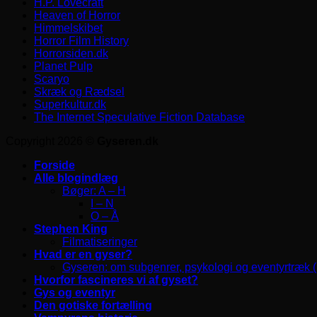
H.P. Lovecraft
Heaven of Horror
Himmelskibet
Horror Film History
Horrorsiden.dk
Planet Pulp
Scaryo
Skræk og Rædsel
Superkultur.dk
The Internet Speculative Fiction Database
Copyright 2026 ©
Gyseren.dk
Forside
Alle blogindlæg
Bøger: A – H
I – N
O – Å
Stephen King
Filmatiseringer
Hvad er en gyser?
Gyseren: om subgenrer, psykologi og eventyrtræk 
Hvorfor fascineres vi af gyset?
Gys og eventyr
Den gotiske fortælling