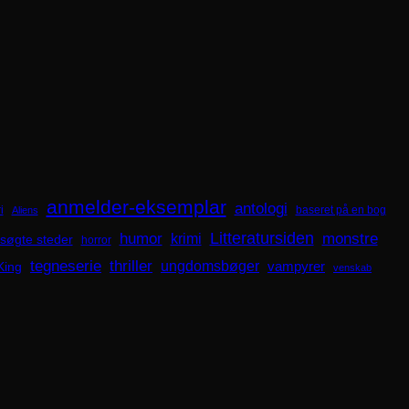
anmelder-eksemplar
antologi
i
baseret på en bog
Aliens
Litteratursiden
humor
krimi
monstre
søgte steder
horror
tegneserie
thriller
ungdomsbøger
King
vampyrer
venskab