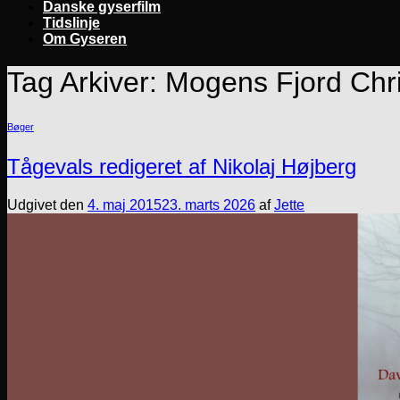
Danske gyserfilm
Tidslinje
Om Gyseren
Tag Arkiver:
Mogens Fjord Chr
Bøger
Tågevals redigeret af Nikolaj Højberg
Udgivet den
4. maj 2015
23. marts 2026
af
Jette