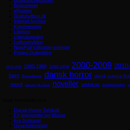
Bogbrancheguiden
Bogrummet
eReolen
Gratislydbog.dk
Internet Archive
Krimimessen
Librivox
Litteratursiden
Lydboghylden
NewPub's blogger-oversigt
Project Gutenberg
2000-2009
2010
1980-1989
1990-1999
1970-1979
dansk horror
børn
dansk science fict
Børnebøger
noveller
mord
ondskab
parallelverden
naturen går amok
p
Gode horrorlinks m.m.
Dansk Horror Selskab
En lejemorder ser tilbage
Fra Sortsand
Gyserbiblioteket