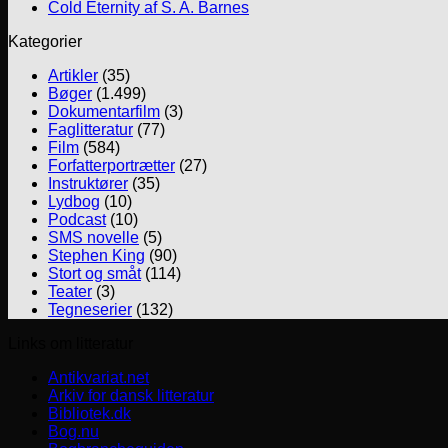
Cold Eternity af S. A. Barnes
Kategorier
Artikler
(35)
Bøger
(1.499)
Dokumentarfilm
(3)
Faglitteratur
(77)
Film
(584)
Forfatterportrætter
(27)
Instruktører
(35)
Lydbog
(10)
Podcast
(10)
SMS novelle
(5)
Stephen King
(90)
Stort og småt
(114)
Teater
(3)
Tegneserier
(132)
Links om litteratur
Antikvariat.net
Arkiv for dansk litteratur
Bibliotek.dk
Bog.nu