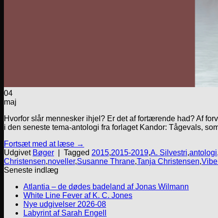
04
maj
Hvorfor slår mennesker ihjel? Er det af fortærende had? Af forvr
i den seneste tema-antologi fra forlaget Kandor: Tågevals, s
Fortsæt med at læse
→
Udgivet
Bøger
|
Tagged
2015
,
2015-2019
,
A. Silvestri
,
antologi
Christensen
,
noveller
,
Susanne Thrane
,
Tanja Christensen
,
Vibe
Seneste indlæg
Atlantia – de dødes badeland af Jonas Wilmann
White Line Fever af K. C. Jones
Nye udgivelser 2026-08
Labyrint af Sarah Engell