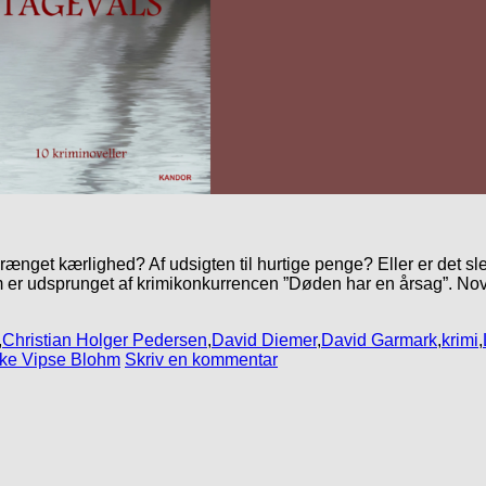
ænget kærlighed? Af udsigten til hurtige penge? Eller er det slet
om er udsprunget af krimikonkurrencen ”Døden har en årsag”. No
,
Christian Holger Pedersen
,
David Diemer
,
David Garmark
,
krimi
,
ke Vipse Blohm
Skriv en kommentar