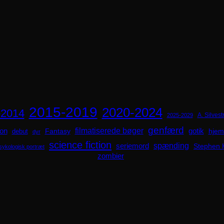
2015-2019
2020-2024
-2014
A. Silvestr
2025-2029
genfærd
ion
filmatiserede bøger
Fantasy
gotik
hjem
debut
dyr
science fiction
spænding
seriemord
Stephen 
sykologisk portræt
zombier