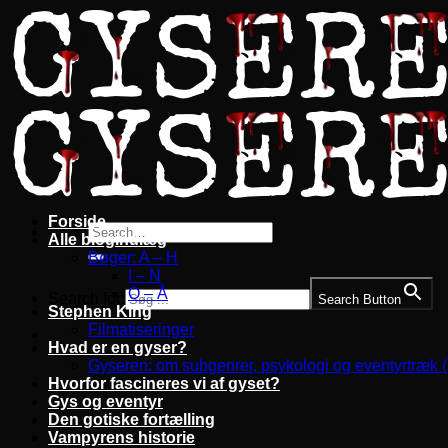
Fortsæt
til
indhold
Forside
Alle blogindlæg
Bøger: A – H
I – N
O – Å
Search for:
Search Button
Stephen King
Filmatiseringer
Hvad er en gyser?
Gyseren: om subgenrer, psykologi og eventyrtræk 
Hvorfor fascineres vi af gyset?
Gys og eventyr
Den gotiske fortælling
Vampyrens historie