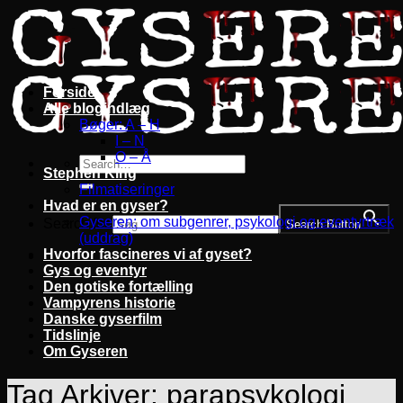
Fortsæt
til
indhold
Forside
Alle blogindlæg
Bøger: A – H
I – N
O – Å
Stephen King
Filmatiseringer
Hvad er en gyser?
Gyseren: om subgenrer, psykologi og eventyrtræk
Search for:
Search Button
(uddrag)
Hvorfor fascineres vi af gyset?
Gys og eventyr
Den gotiske fortælling
Vampyrens historie
Danske gyserfilm
Tidslinje
Om Gyseren
Tag Arkiver:
parapsykologi