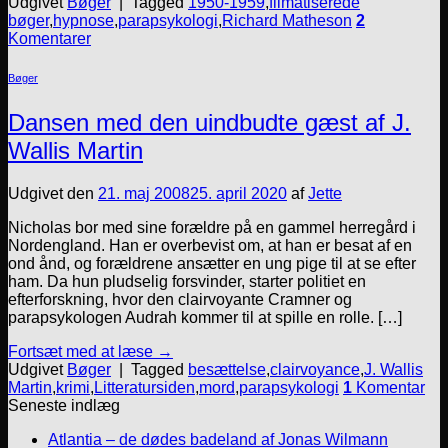
Udgivet
Bøger
|
Tagged
1950-1959
,
filmatiserede
bøger
,
hypnose
,
parapsykologi
,
Richard Matheson
2
Komentarer
Bøger
Dansen med den uindbudte gæst af J.
Wallis Martin
Udgivet den
21. maj 2008
25. april 2020
af
Jette
Nicholas bor med sine forældre på en gammel herregård i
Nordengland. Han er overbevist om, at han er besat af en
ond ånd, og forældrene ansætter en ung pige til at se efter
ham. Da hun pludselig forsvinder, starter politiet en
efterforskning, hvor den clairvoyante Cramner og
parapsykologen Audrah kommer til at spille en rolle. […]
Fortsæt med at læse
→
Udgivet
Bøger
|
Tagged
besættelse
,
clairvoyance
,
J. Wallis
Martin
,
krimi
,
Litteratursiden
,
mord
,
parapsykologi
1
Komentar
Seneste indlæg
Atlantia – de dødes badeland af Jonas Wilmann