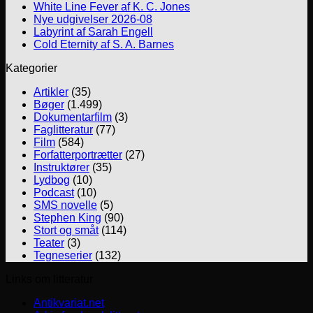
White Line Fever af K. C. Jones
Nye udgivelser 2026-08
Labyrint af Sarah Engell
Cold Eternity af S. A. Barnes
Kategorier
Artikler
(35)
Bøger
(1.499)
Dokumentarfilm
(3)
Faglitteratur
(77)
Film
(584)
Forfatterportrætter
(27)
Instruktører
(35)
Lydbog
(10)
Podcast
(10)
SMS novelle
(5)
Stephen King
(90)
Stort og småt
(114)
Teater
(3)
Tegneserier
(132)
Links om litteratur
Antikvariat.net