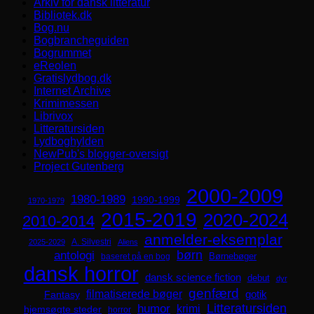
Arkiv for dansk litteratur
Bibliotek.dk
Bog.nu
Bogbrancheguiden
Bogrummet
eReolen
Gratislydbog.dk
Internet Archive
Krimimessen
Librivox
Litteratursiden
Lydboghylden
NewPub's blogger-oversigt
Project Gutenberg
2000-2009
1980-1989
1990-1999
1970-1979
2015-2019
2020-2024
2010-2014
anmelder-eksemplar
A. Silvestri
2025-2029
Aliens
børn
antologi
Børnebøger
baseret på en bog
dansk horror
dansk science fiction
debut
dyr
genfærd
filmatiserede bøger
Fantasy
gotik
Litteratursiden
humor
krimi
hjemsøgte steder
horror