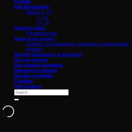
Forside
Alle blogindlæg
Bøger: A – H
I – N
O – Å
Stephen King
Filmatiseringer
Hvad er en gyser?
Gyseren: om subgenrer, psykologi og eventyrtræk
(uddrag)
Hvorfor fascineres vi af gyset?
Gys og eventyr
Den gotiske fortælling
Vampyrens historie
Danske gyserfilm
Tidslinje
Om Gyseren