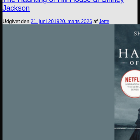
Jackson
Udgivet den
21. juni 2019
20. marts 2026
af
Jette