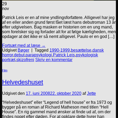
29
nov
Patrick Leis er en af mine yndlingsforfattere. Alligevel har jeg
af en eller anden grund først fået læst hans debutroman 13 år
efter udgivelsen. Bag masken er historien om en ung mand,
som forelsker sig og forlader alt for at følge kærligheden, men
opdager at det ikke er så nemt alligevel. Paulo er en god […]
Fortsæt med at læse
→
Udgivet
Bøger
|
Tagged
1990-1999
,
besættelse
,
dansk
horror
,
debut
,
parapsykologi
,
Patrick Leis
,
psykologisk
portræt
,
skizofreni
Skriv en kommentar
Film
Helvedeshuset
Udgivet den
17. juni 2008
22. oktober 2020
af
Jette
“Helvedeshuset” eller “Legend of hell house” er fra 1973 og
bygger på en roman af Richard Matheson med titlen “Hell
House”. En rig gammel mand ønsker at finde ud af, om der
findes noget efter døden. For at opklare dette hyrer han