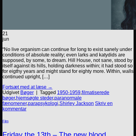
21
jun
“No live organism can continue for long to exist sanely under
conditions of absolute reality; even larks and katydids are
supposed, by some, to dream. Hill House, not sane, stood by
itself against its hills, holding darkness within; it had stood so
for eigthy years and might stand for eighty more. Within, walls
continued upright, […]
Fortsæt med at læse
→
Udgivet
Bøger
|
Tagged
1950-1959
,
filmatiserede
bøger
,
hjemsøgte steder
,
paranormale
fænomener
,
parapsykologi
,
Shirley Jackson
Skriv en
kommentar
Film
Friday the 13th – The new blood