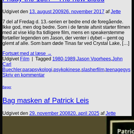
Udgivet den
13. august 2009
26. november 2017
af
Jette
7 del af Fredag d. 13.-serien er bedre end de foregående.
Ikke god, men dog bedre. Som i de første afsnit starter filmen
med at vise klip fra tidligere film, mens en speakerstemme
fortæller legenden om Jason, der venter i dybet – gemt og
glemt af alle. Som barn døde Tinas far ved Crystal Lake, […]
Fortsæt med at læse
→
Udgivet
Film
|
Tagged
1980-1989
,
Jason Voorhees
,
John
Carl
Buechler
,
parapsykologi
,
psykokinese
,
slasherfilm
,
teenagegys
Skriv en kommentar
Bøger
Bag masken af Patrick Leis
Udgivet den
29. november 2008
20. april 2025
af
Jette