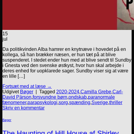
15
jul
Da politikvinden Alba hamrer en knytnæve i hovedet på en
kollega, så han brækker næsen, er hun tæt på at blive
suspenderet. I stedet ender hun med at blive sendt til Sundby
i Gnesta ved den svenske østkyst, hvor hun skal arbejde i
deres enhed for uopklarede sager. Sundby viser sig at være
en lille […]
Fortsæt med at læse
→
Udgivet
Bøger
|
Tagged
2020-2024
,
Camilla Grebe
,
Carl-
David Pärson
,
forsvundne børn
,
ondskab
,
paranormale
fænomener
,
parapsykologi
,
sorg
,
spænding
,
Sverige
,
thriller
Skriv en kommentar
Bøger
The Haunting of Hill House af Shirley