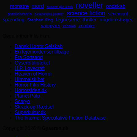
noveller
mord
monstre
ondskab
naturen går amok
science fiction
seriemord
parallelverden
psykologisk portræt
spænding
tegneserie
thriller
ungdomsbøger
Stephen King
zombier
vampyrer
venskab
Gode horrorlinks m.m.
Dansk Horror Selskab
En lejemorder ser tilbage
Fra Sortsand
Gyserbiblioteket
H.P. Lovecraft
Heaven of Horror
Himmelskibet
Horror Film History
Horrorsiden.dk
Planet Pulp
Scaryo
Skræk og Rædsel
Superkultur.dk
The Internet Speculative Fiction Database
Copyright 2026 ©
Gyseren.dk