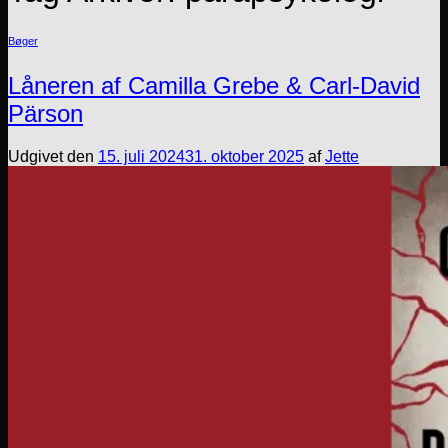
Bøger
Låneren af Camilla Grebe & Carl-David
Pärson
Udgivet den
15. juli 2024
31. oktober 2025
af
Jette