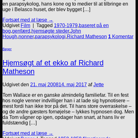
en parapsykolog, hans kone og to medier til at tilbringe en
uge i Belasco huset, der blev bygget […]
Fortsæt med at læse
→
Udgivet
Film
|
Tagged
1970-1979
,
baseret på en
bog
,
genfærd
,
hjemsøgte steder
,
John
Hough
,
nonner
,
parapsykologi
,
Richard Matheson
1
Komentar
Bøger
Hjemsøgt af et ekko af Richard
Matheson
Udgivet den
21. maj 2008
14. maj 2017
af
Jette
Tom Wallace er en ganske almindelig familiefar. Til en fest
hos nogle venner indvilliger han i at lade sig hypnotisere –
mest fordi han ikke tror på det. Til hans store overraskelse –
og de andre gæsters fornøjelse – lykkes hypnosen dog. Men
da Tom vågner op igen, opdager han snart, at hans liv er
fuldstændig […]
Fortsæt med at læse
→