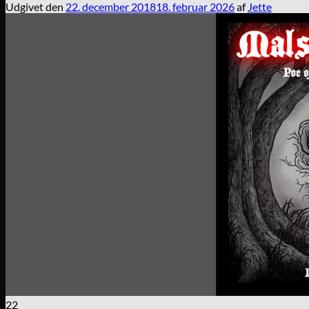
Udgivet den
22. december 2018
18. februar 2026
af
Jette
22