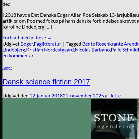
dec
I 2018 havde Det Danske Edgar Allan Poe Selskab 10-årsjubil
artikler om Poe med fokus på hans danske forbindelser, skrevet a
Karoline Lindebjerg […]
Fortsæt med at læse
→
Udgivet
Bøger
,
Faglitteratur
|
Tagged
Bente Rosenkrantz Arend
Lindebjerg
,
Kristian Nordestgaard
,
Nicolas Barbano
,
Palle Schmid
en kommentar
Bøger
Dansk science fiction 2017
Udgivet den
12. januar 2018
21. november 2025
af
Jette