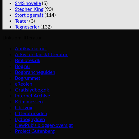
SMS novelle
(5)
Stephen King
(90)
Stort og småt
(114)
Teater
(3)
Tegneserier
(132)
Links om litteratur
Antikvariat.net
Arkiv for dansk litteratur
Bibliotek.dk
Bog.nu
Bogbrancheguiden
Bogrummet
eReolen
Gratislydbog.dk
Internet Archive
Krimimessen
Librivox
Litteratursiden
Lydboghylden
NewPub's blogger-oversigt
Project Gutenberg