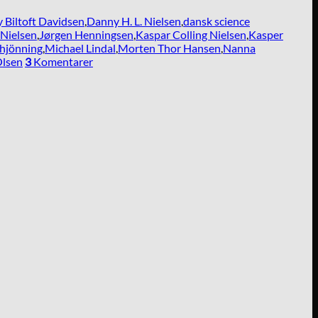
 Biltoft Davidsen
,
Danny H. L. Nielsen
,
dansk science
Nielsen
,
Jørgen Henningsen
,
Kaspar Colling Nielsen
,
Kasper
chjönning
,
Michael Lindal
,
Morten Thor Hansen
,
Nanna
lsen
3
Komentarer