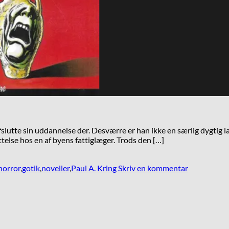
afslutte sin uddannelse der. Desværre er han ikke en særlig dygtig
else hos en af byens fattiglæger. Trods den […]
horror
,
gotik
,
noveller
,
Paul A. Kring
Skriv en kommentar