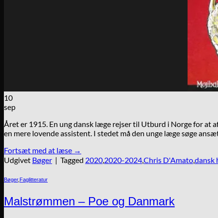
10
sep
Året er 1915. En ung dansk læge rejser til Utburd i Norge for at 
en mere lovende assistent. I stedet må den unge læge søge ansætt
Fortsæt med at læse
→
Udgivet
Bøger
|
Tagged
2020
,
2020-2024
,
Chris D'Amato
,
dansk 
Bøger
,
Faglitteratur
Malstrømmen – Poe og Danmark