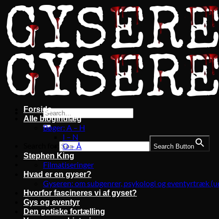
Fortsæt
til
indhold
Forside
Alle blogindlæg
Bøger: A – H
I – N
Search for:
O – Å
Search Button
Stephen King
Filmatiseringer
Hvad er en gyser?
Gyseren: om subgenrer, psykologi og eventyrtræk (u
Hvorfor fascineres vi af gyset?
Gys og eventyr
Den gotiske fortælling