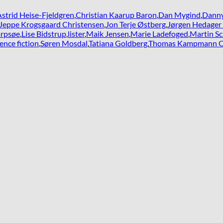
Astrid Heise-Fjeldgren
,
Christian Kaarup Baron
,
Dan Mygind
,
Danny
Jeppe Krogsgaard Christensen
,
Jon Terje Østberg
,
Jørgen Hedager 
arpsøe
,
Lise Bidstrup
,
lister
,
Maik Jensen
,
Marie Ladefoged
,
Martin S
ience fiction
,
Søren Mosdal
,
Tatiana Goldberg
,
Thomas Kampmann O