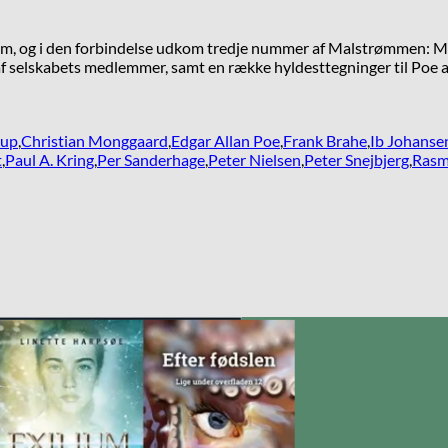
æum, og i den forbindelse udkom tredje nummer af Malstrømmen:
f selskabets medlemmer, samt en række hyldesttegninger til Poe af 
rup
,
Christian Monggaard
,
Edgar Allan Poe
,
Frank Brahe
,
Ib Johanse
t
,
Paul A. Kring
,
Per Sanderhage
,
Peter Nielsen
,
Peter Snejbjerg
,
Rasm