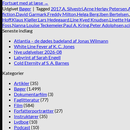
Fortsæt med at læse
→
Udgivet
Bøger
|
Tagged
2017
,
A. Silvestri
,
Arne Herløv Petersen
,
fiction
,
David Garmark
,
Freddy Milton
,
Helga Berg
,
Iben Bertelsen
,
Hoff
,
Klaus Kjøller
,
Lars Hedegaard
,
Line Kyed Knudsen
,
Linette H
Foss
,
Nanna Louise Teckemeier
,
Paul A. Kring
,
Peter Adolphsen
,
sc
Seneste indlæg
Atlantia – de dødes badeland af Jonas Wilmann
White Line Fever af K. C. Jones
Nye udgivelser 2026-08
Labyrint af Sarah Engell
Cold Eternity af S. A. Barnes
Kategorier
Artikler
(35)
Bøger
(1.499)
Dokumentarfilm
(3)
Faglitteratur
(77)
Film
(584)
Forfatterportrætter
(27)
Instruktører
(35)
Lydbog
(10)
Podcast
(10)