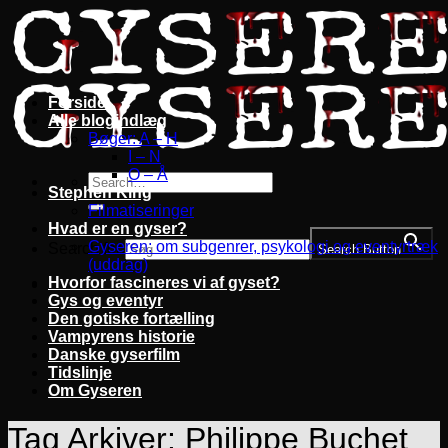
Fortsæt
til
indhold
Forside
Alle blogindlæg
Bøger: A – H
I – N
O – Å
Stephen King
Filmatiseringer
Hvad er en gyser?
Gyseren: om subgenrer, psykologi og eventyrtræk
Search for:
Search Button
(uddrag)
Hvorfor fascineres vi af gyset?
Gys og eventyr
Den gotiske fortælling
Vampyrens historie
Danske gyserfilm
Tidslinje
Om Gyseren
Tag Arkiver:
Philippe Buchet