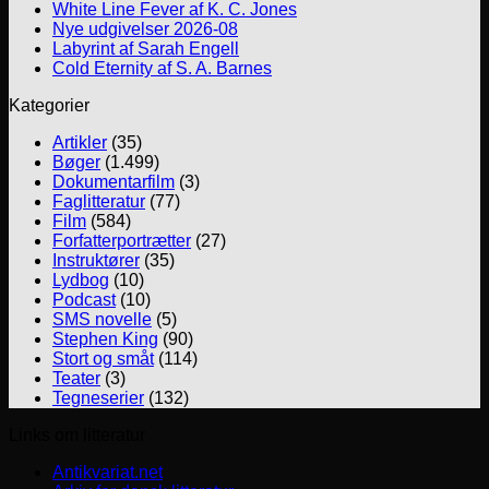
White Line Fever af K. C. Jones
Nye udgivelser 2026-08
Labyrint af Sarah Engell
Cold Eternity af S. A. Barnes
Kategorier
Artikler
(35)
Bøger
(1.499)
Dokumentarfilm
(3)
Faglitteratur
(77)
Film
(584)
Forfatterportrætter
(27)
Instruktører
(35)
Lydbog
(10)
Podcast
(10)
SMS novelle
(5)
Stephen King
(90)
Stort og småt
(114)
Teater
(3)
Tegneserier
(132)
Links om litteratur
Antikvariat.net