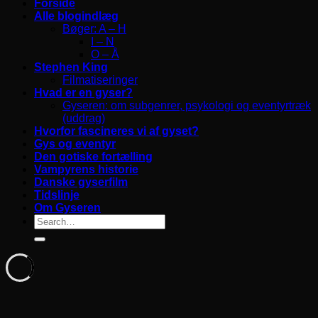
Forside
Alle blogindlæg
Bøger: A – H
I – N
O – Å
Stephen King
Filmatiseringer
Hvad er en gyser?
Gyseren: om subgenrer, psykologi og eventyrtræk
(uddrag)
Hvorfor fascineres vi af gyset?
Gys og eventyr
Den gotiske fortælling
Vampyrens historie
Danske gyserfilm
Tidslinje
Om Gyseren