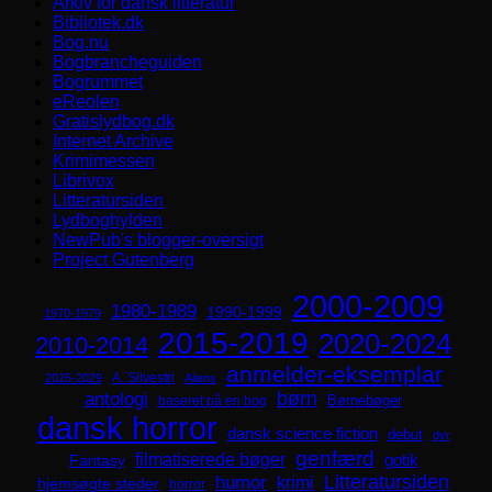
Arkiv for dansk litteratur
Bibliotek.dk
Bog.nu
Bogbrancheguiden
Bogrummet
eReolen
Gratislydbog.dk
Internet Archive
Krimimessen
Librivox
Litteratursiden
Lydboghylden
NewPub's blogger-oversigt
Project Gutenberg
2000-2009
1980-1989
1990-1999
1970-1979
2015-2019
2020-2024
2010-2014
anmelder-eksemplar
A. Silvestri
2025-2029
Aliens
børn
antologi
Børnebøger
baseret på en bog
dansk horror
dansk science fiction
debut
dyr
genfærd
filmatiserede bøger
Fantasy
gotik
Litteratursiden
humor
krimi
hjemsøgte steder
horror