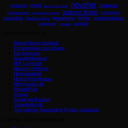
noveller
mord
monstre
ondskab
naturen går amok
science fiction
seriemord
parallelverden
psykologisk portræt
spænding
tegneserie
thriller
ungdomsbøger
Stephen King
zombier
vampyrer
venskab
Gode horrorlinks m.m.
Dansk Horror Selskab
En lejemorder ser tilbage
Fra Sortsand
Gyserbiblioteket
H.P. Lovecraft
Heaven of Horror
Himmelskibet
Horror Film History
Horrorsiden.dk
Planet Pulp
Scaryo
Skræk og Rædsel
Superkultur.dk
The Internet Speculative Fiction Database
Copyright 2026 ©
Gyseren.dk