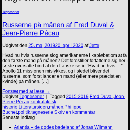
Tegneserier
Russerne på månen af Fred Duval &
Jean-Pierre Pécau
Udgivet den
25. maj 2019
20. april 2020
af
Jette
Hvad nu hvis russerne slog amerikanerne i kapløbet om at få
den første mand på månen? Det forestiller forfatterne sig her i
første oversatte bind af den franske serie ”Hvad nu hvis …”.
Apollo 11 missionen mislykkes, og i stedet bliver det
russerne, som først lander en mand (eller mere præcist en
kvinde) på månen. […]
Fortsæt med at læse
→
Udgivet
Tegneserier
|
Tagged
2015-2019
,
Fred Duval
,
Jean-
Pierre Pécau
,
kontrafaktisk
historie
,
Litteratursiden
,
månen
,
Philippe
Buchet
,
politik
,
tegneserie
Skriv en kommentar
Seneste indlæg
Atlantia – de dødes badeland af Jonas Wilmann