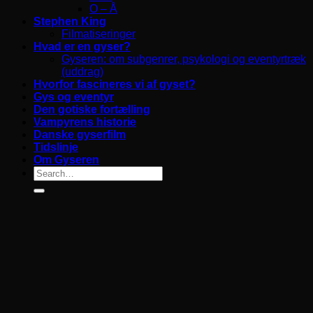
O – Å
Stephen King
Filmatiseringer
Hvad er en gyser?
Gyseren: om subgenrer, psykologi og eventyrtræk
(uddrag)
Hvorfor fascineres vi af gyset?
Gys og eventyr
Den gotiske fortælling
Vampyrens historie
Danske gyserfilm
Tidslinje
Om Gyseren