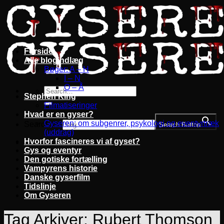
Fortsæt
til
indhold
Forside
Alle blogindlæg
Bøger: A – H
I – N
O – Å
Stephen King
Filmatiseringer
Hvad er en gyser?
Gyseren: om subgenrer, psykologi og eventyrtræk
Search for:
Search Button
(uddrag)
Hvorfor fascineres vi af gyset?
Gys og eventyr
Den gotiske fortælling
Vampyrens historie
Danske gyserfilm
Tidslinje
Om Gyseren
Tag Arkiver:
Rubert Thomson