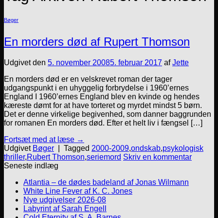
Bøger
En morders død af Rupert Thomson
Udgivet den
5. november 2008
5. februar 2017
af
Jette
En morders død er en velskrevet roman der tager
udgangspunkt i en uhyggelig forbrydelse i 1960’ernes
England I 1960’ernes England blev en kvinde og hendes
kæreste dømt for at have torteret og myrdet mindst 5 børn.
Det er denne virkelige begivenhed, som danner baggrunden
for romanen En morders død. Efter et helt liv i fængsel […]
Fortsæt med at læse
→
Udgivet
Bøger
|
Tagged
2000-2009
,
ondskab
,
psykologisk
thriller
,
Rubert Thomson
,
seriemord
Skriv en kommentar
Seneste indlæg
Atlantia – de dødes badeland af Jonas Wilmann
White Line Fever af K. C. Jones
Nye udgivelser 2026-08
Labyrint af Sarah Engell
Cold Eternity af S. A. Barnes