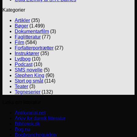
Kategorier
Artikler
(35)
Bøger
(1.499)
Dokumentarfilm
(3)
Faglitteratur
(77)
Film
(584)
Forfatterportrætter
(27)
Instruktører
(35)
Lydbog
(10)
Podcast
(10)
SMS novelle
(5)
Stephen King
(90)
Stort og småt
(114)
Teater
(3)
Tegneserier
(132)
Links om litteratur
Antikvariat.net
Arkiv for dansk litteratur
Bibliotek.dk
Bog.nu
Bogbrancheguiden