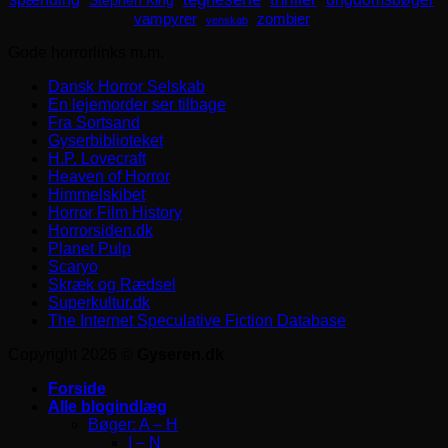
Stephen King
zombier
vampyrer
venskab
Gode horrorlinks m.m.
Dansk Horror Selskab
En lejemorder ser tilbage
Fra Sortsand
Gyserbiblioteket
H.P. Lovecraft
Heaven of Horror
Himmelskibet
Horror Film History
Horrorsiden.dk
Planet Pulp
Scaryo
Skræk og Rædsel
Superkultur.dk
The Internet Speculative Fiction Database
Copyright 2026 ©
Gyseren.dk
Forside
Alle blogindlæg
Bøger: A – H
I – N