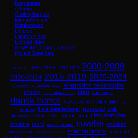
Bogrummet
eReolen
Gratislydbog.dk
Internet Archive
Krimimessen
Librivox
Litteratursiden
Lydboghylden
NewPub's blogger-oversigt
Project Gutenberg
2000-2009
1980-1989
1990-1999
1970-1979
2015-2019
2020-2024
2010-2014
anmelder-eksemplar
A. Silvestri
2025-2029
Aliens
børn
antologi
Børnebøger
baseret på en bog
dansk horror
dansk science fiction
debut
dyr
genfærd
filmatiserede bøger
Fantasy
gotik
Litteratursiden
humor
krimi
hjemsøgte steder
horror
noveller
mord
monstre
ondskab
naturen går amok
science fiction
seriemord
parallelverden
psykologisk portræt
spænding
tegneserie
thriller
ungdomsbøger