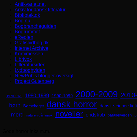
Antikvariat.net
Arkiv for dansk litteratur
Bibliotek.dk
Bog.nu
Bogbrancheguiden
Bogrummet
eReolen
Gratislydbog.dk
Internet Archive
Krimimessen
Librivox
Litteratursiden
Lydboghylden
NewPub's blogger-oversigt
Project Gutenberg
2000-2009
2010
1980-1989
1990-1999
1970-1979
dansk horror
børn
dansk science fict
Børnebøger
noveller
mord
ondskab
parallelverden
naturen går amok
p
Gode horrorlinks m.m.