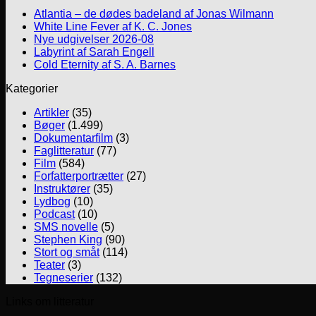
Atlantia – de dødes badeland af Jonas Wilmann
White Line Fever af K. C. Jones
Nye udgivelser 2026-08
Labyrint af Sarah Engell
Cold Eternity af S. A. Barnes
Kategorier
Artikler
(35)
Bøger
(1.499)
Dokumentarfilm
(3)
Faglitteratur
(77)
Film
(584)
Forfatterportrætter
(27)
Instruktører
(35)
Lydbog
(10)
Podcast
(10)
SMS novelle
(5)
Stephen King
(90)
Stort og småt
(114)
Teater
(3)
Tegneserier
(132)
Links om litteratur