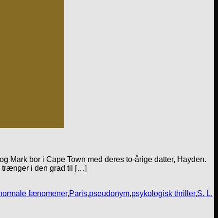
 og Mark bor i Cape Town med deres to-årige datter, Hayden.
trænger i den grad til […]
normale fænomener
,
Paris
,
pseudonym
,
psykologisk thriller
,
S. L.