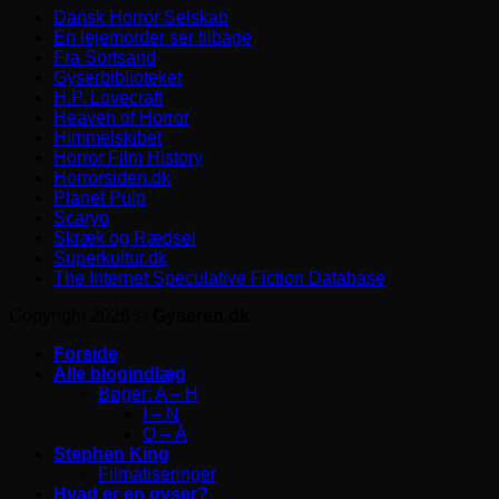
Dansk Horror Selskab
En lejemorder ser tilbage
Fra Sortsand
Gyserbiblioteket
H.P. Lovecraft
Heaven of Horror
Himmelskibet
Horror Film History
Horrorsiden.dk
Planet Pulp
Scaryo
Skræk og Rædsel
Superkultur.dk
The Internet Speculative Fiction Database
Copyright 2026 ©
Gyseren.dk
Forside
Alle blogindlæg
Bøger: A – H
I – N
O – Å
Stephen King
Filmatiseringer
Hvad er en gyser?