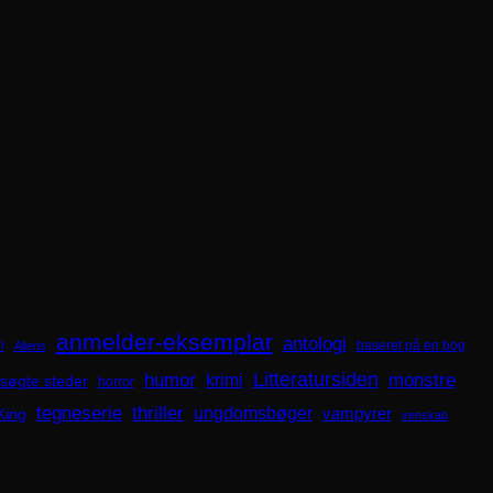
anmelder-eksemplar
antologi
i
baseret på en bog
Aliens
Litteratursiden
humor
krimi
monstre
søgte steder
horror
tegneserie
thriller
ungdomsbøger
King
vampyrer
venskab