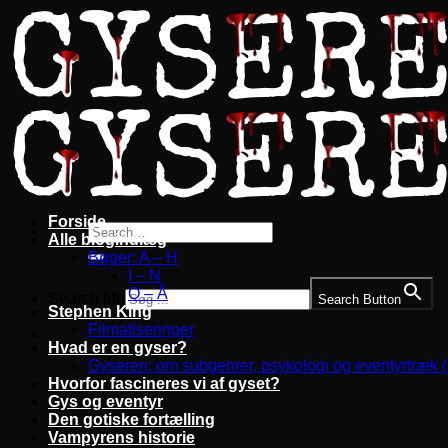
Fortsæt
til
indhold
Forside
Alle blogindlæg
Bøger: A – H
I – N
O – Å
Search for:
Search Button
Stephen King
Filmatiseringer
Hvad er en gyser?
Gyseren: om subgenrer, psykologi og eventyrtræk 
Hvorfor fascineres vi af gyset?
Gys og eventyr
Den gotiske fortælling
Vampyrens historie