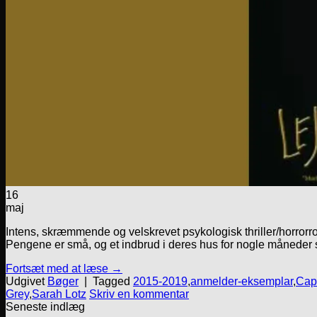
16
maj
Intens, skræmmende og velskrevet psykologisk thriller/horrorr
Pengene er små, og et indbrud i deres hus for nogle måneder si
Fortsæt med at læse
→
Udgivet
Bøger
|
Tagged
2015-2019
,
anmelder-eksemplar
,
Cap
Grey
,
Sarah Lotz
Skriv en kommentar
Seneste indlæg