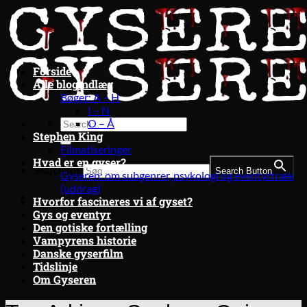
Fortsæt
til
indhold
Forside
Alle blogindlæg
Bøger: A – H
I – N
O – Å
Stephen King
Filmatiseringer
Hvad er en gyser?
Search for:
Search Button
Gyseren: om subgenrer, psykologi og eventyrtræk
(uddrag)
Hvorfor fascineres vi af gyset?
Gys og eventyr
Den gotiske fortælling
Vampyrens historie
Danske gyserfilm
Tidslinje
Om Gyseren