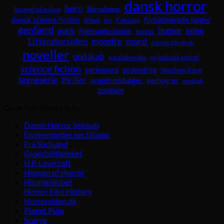
dansk horror
børn
Børnebøger
baseret på en bog
dansk science fiction
filmatiserede bøger
Fantasy
debut
dyr
genfærd
humor
krimi
gotik
hjemsøgte steder
horror
Litteratursiden
mord
monstre
naturen går amok
noveller
ondskab
parallelverden
psykologisk portræt
science fiction
spænding
seriemord
Stephen King
tegneserie
thriller
ungdomsbøger
vampyrer
venskab
zombier
Gode horrorlinks m.m.
Dansk Horror Selskab
En lejemorder ser tilbage
Fra Sortsand
Gyserbiblioteket
H.P. Lovecraft
Heaven of Horror
Himmelskibet
Horror Film History
Horrorsiden.dk
Planet Pulp
Scaryo