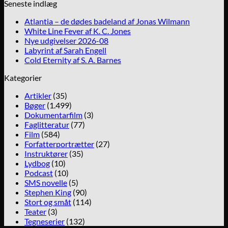
Seneste indlæg
Atlantia – de dødes badeland af Jonas Wilmann
White Line Fever af K. C. Jones
Nye udgivelser 2026-08
Labyrint af Sarah Engell
Cold Eternity af S. A. Barnes
Kategorier
Artikler
(35)
Bøger
(1.499)
Dokumentarfilm
(3)
Faglitteratur
(77)
Film
(584)
Forfatterportrætter
(27)
Instruktører
(35)
Lydbog
(10)
Podcast
(10)
SMS novelle
(5)
Stephen King
(90)
Stort og småt
(114)
Teater
(3)
Tegneserier
(132)