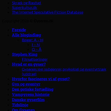
Skræk og Rædsel
Superkultur.dk
The Internet Speculative Fiction Database
Copyright 2026 ©
Gyseren.dk
Forside
Alle blogindlæg
Bøger: A – H
I – N
O – Å
Stephen King
Filmatiseringer
Hvad er en gyser?
Gyseren: om subgenrer, psykologi og eventyrtræk
(uddrag)
Hvorfor fascineres vi af gyset?
Gys og eventyr
Den gotiske fortælling
Vampyrens historie
Danske gyserfilm
Tidslinje
Om Gyseren