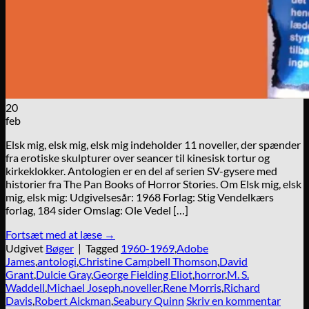
20
feb
Elsk mig, elsk mig, elsk mig indeholder 11 noveller, der spænder
fra erotiske skulpturer over seancer til kinesisk tortur og
kirkeklokker. Antologien er en del af serien SV-gysere med
historier fra The Pan Books of Horror Stories. Om Elsk mig, elsk
mig, elsk mig: Udgivelsesår: 1968 Forlag: Stig Vendelkærs
forlag, 184 sider Omslag: Ole Vedel […]
Fortsæt med at læse
→
Udgivet
Bøger
|
Tagged
1960-1969
,
Adobe
James
,
antologi
,
Christine Campbell Thomson
,
David
Grant
,
Dulcie Gray
,
George Fielding Eliot
,
horror
,
M. S.
Waddell
,
Michael Joseph
,
noveller
,
Rene Morris
,
Richard
Davis
,
Robert Aickman
,
Seabury Quinn
Skriv en kommentar