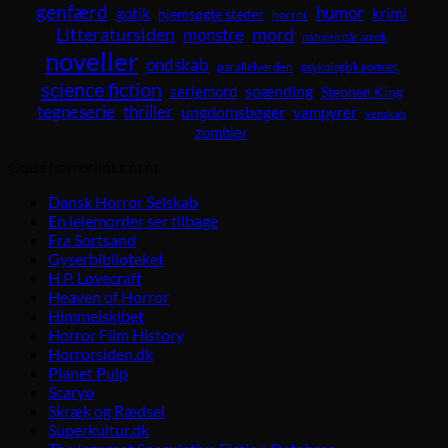
genfærd
humor
krimi
gotik
hjemsøgte steder
horror
Litteratursiden
mord
monstre
naturen går amok
noveller
ondskab
parallelverden
psykologisk portræt
science fiction
spænding
seriemord
Stephen King
tegneserie
thriller
ungdomsbøger
vampyrer
venskab
zombier
Gode horrorlinks m.m.
Dansk Horror Selskab
En lejemorder ser tilbage
Fra Sortsand
Gyserbiblioteket
H.P. Lovecraft
Heaven of Horror
Himmelskibet
Horror Film History
Horrorsiden.dk
Planet Pulp
Scaryo
Skræk og Rædsel
Superkultur.dk