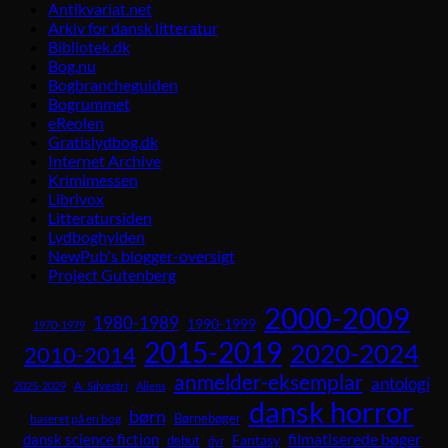
Antikvariat.net
Arkiv for dansk litteratur
Bibliotek.dk
Bog.nu
Bogbrancheguiden
Bogrummet
eReolen
Gratislydbog.dk
Internet Archive
Krimimessen
Librivox
Litteratursiden
Lydboghylden
NewPub's blogger-oversigt
Project Gutenberg
2000-2009
1980-1989
1990-1999
1970-1979
2015-2019
2020-2024
2010-2014
anmelder-eksemplar
antologi
A. Silvestri
2025-2029
Aliens
dansk horror
børn
Børnebøger
baseret på en bog
dansk science fiction
filmatiserede bøger
Fantasy
debut
dyr