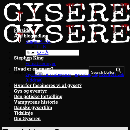
Fortsæt
til
indhold
Forside
Alle blogindlæg
Bøger: A – H
I – N
O – Å
Stephen King
Filmatiseringer
Hvad er en gyser?
Search for:
Search Button
Gyseren: om subgenrer, psykologi og eventyrtræk
(uddrag)
Hvorfor fascineres vi af gyset?
Gys og eventyr
Den gotiske fortælling
Vampyrens historie
Danske gyserfilm
Tidslinje
Om Gyseren