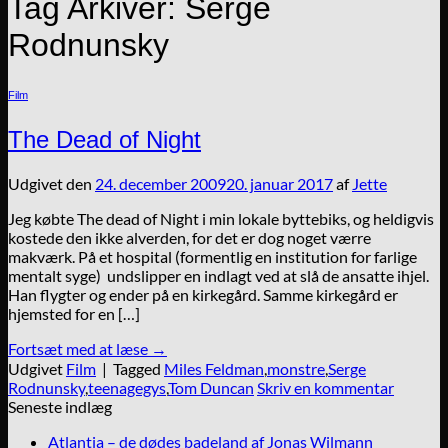
Tag Arkiver:
Serge
Rodnunsky
Film
The Dead of Night
Udgivet den
24. december 2009
20. januar 2017
af
Jette
Jeg købte The dead of Night i min lokale byttebiks, og heldigvis
kostede den ikke alverden, for det er dog noget værre
makværk. På et hospital (formentlig en institution for farlige
mentalt syge) undslipper en indlagt ved at slå de ansatte ihjel.
Han flygter og ender på en kirkegård. Samme kirkegård er
hjemsted for en […]
Fortsæt med at læse
→
Udgivet
Film
|
Tagged
Miles Feldman
,
monstre
,
Serge
Rodnunsky
,
teenagegys
,
Tom Duncan
Skriv en kommentar
Seneste indlæg
Atlantia – de dødes badeland af Jonas Wilmann