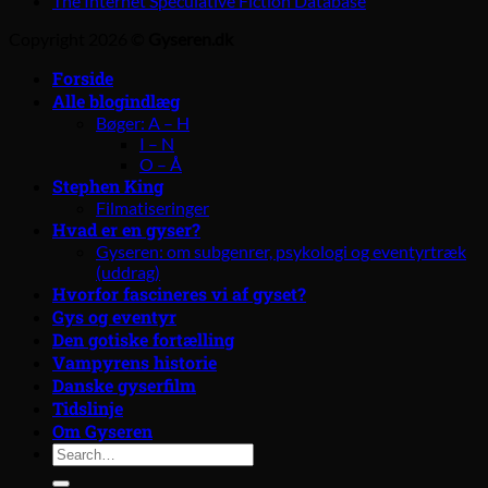
The Internet Speculative Fiction Database
Copyright 2026 ©
Gyseren.dk
Forside
Alle blogindlæg
Bøger: A – H
I – N
O – Å
Stephen King
Filmatiseringer
Hvad er en gyser?
Gyseren: om subgenrer, psykologi og eventyrtræk
(uddrag)
Hvorfor fascineres vi af gyset?
Gys og eventyr
Den gotiske fortælling
Vampyrens historie
Danske gyserfilm
Tidslinje
Om Gyseren