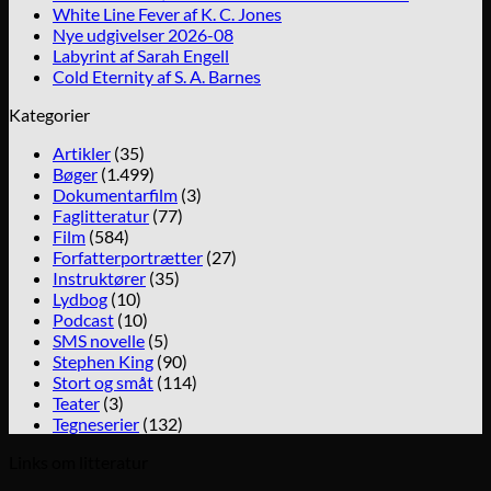
White Line Fever af K. C. Jones
Nye udgivelser 2026-08
Labyrint af Sarah Engell
Cold Eternity af S. A. Barnes
Kategorier
Artikler
(35)
Bøger
(1.499)
Dokumentarfilm
(3)
Faglitteratur
(77)
Film
(584)
Forfatterportrætter
(27)
Instruktører
(35)
Lydbog
(10)
Podcast
(10)
SMS novelle
(5)
Stephen King
(90)
Stort og småt
(114)
Teater
(3)
Tegneserier
(132)
Links om litteratur