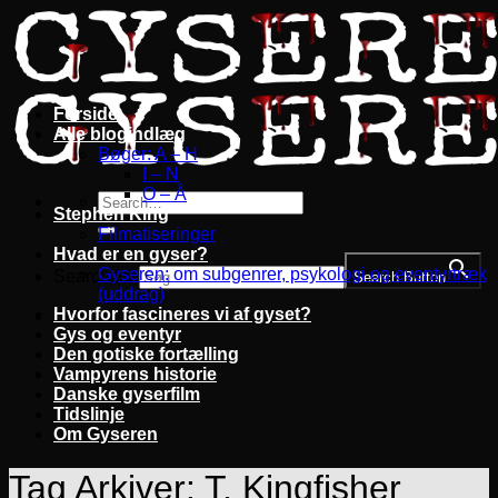
Fortsæt
til
indhold
Forside
Alle blogindlæg
Bøger: A – H
I – N
O – Å
Stephen King
Filmatiseringer
Hvad er en gyser?
Gyseren: om subgenrer, psykologi og eventyrtræk
Search for:
Search Button
(uddrag)
Hvorfor fascineres vi af gyset?
Gys og eventyr
Den gotiske fortælling
Vampyrens historie
Danske gyserfilm
Tidslinje
Om Gyseren
Tag Arkiver:
T. Kingfisher