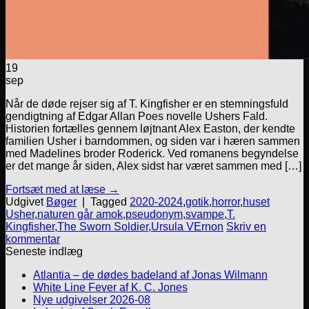
19
sep
Når de døde rejser sig af T. Kingfisher er en stemningsfuld
gendigtning af Edgar Allan Poes novelle Ushers Fald.
Historien fortælles gennem løjtnant Alex Easton, der kendte
familien Usher i barndommen, og siden var i hæren sammen
med Madelines broder Roderick. Ved romanens begyndelse
er det mange år siden, Alex sidst har været sammen med […]
Fortsæt med at læse
→
Udgivet
Bøger
|
Tagged
2020-2024
,
gotik
,
horror
,
huset
Usher
,
naturen går amok
,
pseudonym
,
svampe
,
T.
Kingfisher
,
The Sworn Soldier
,
Ursula VErnon
Skriv en
kommentar
Seneste indlæg
Atlantia – de dødes badeland af Jonas Wilmann
White Line Fever af K. C. Jones
Nye udgivelser 2026-08