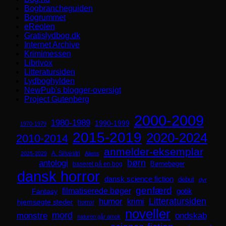
Bogbrancheguiden
Bogrummet
eReolen
Gratislydbog.dk
Internet Archive
Krimimessen
Librivox
Litteratursiden
Lydboghylden
NewPub's blogger-oversigt
Project Gutenberg
2000-2009
1980-1989
1990-1999
1970-1979
2015-2019
2020-2024
2010-2014
anmelder-eksemplar
A. Silvestri
2025-2029
Aliens
børn
antologi
Børnebøger
baseret på en bog
dansk horror
dansk science fiction
debut
dyr
genfærd
filmatiserede bøger
Fantasy
gotik
Litteratursiden
humor
krimi
hjemsøgte steder
horror
noveller
mord
monstre
ondskab
naturen går amok