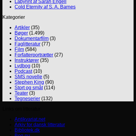
Labyrint af Sarah Engell
Cold Eternity af S. A. Barnes
Kategorier
Artikler
(35)
Bøger
(1.499)
Dokumentarfilm
(3)
Faglitteratur
(77)
Film
(584)
Forfatterportrætter
(27)
Instruktører
(35)
Lydbog
(10)
Podcast
(10)
SMS novelle
(5)
Stephen King
(90)
Stort og småt
(114)
Teater
(3)
Tegneserier
(132)
Links om litteratur
Antikvariat.net
Arkiv for dansk litteratur
Bibliotek.dk
Bog.nu