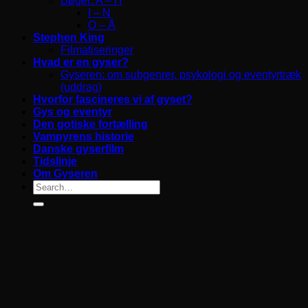
Bøger: A – H
I – N
O – Å
Stephen King
Filmatiseringer
Hvad er en gyser?
Gyseren: om subgenrer, psykologi og eventyrtræk
(uddrag)
Hvorfor fascineres vi af gyset?
Gys og eventyr
Den gotiske fortælling
Vampyrens historie
Danske gyserfilm
Tidslinje
Om Gyseren