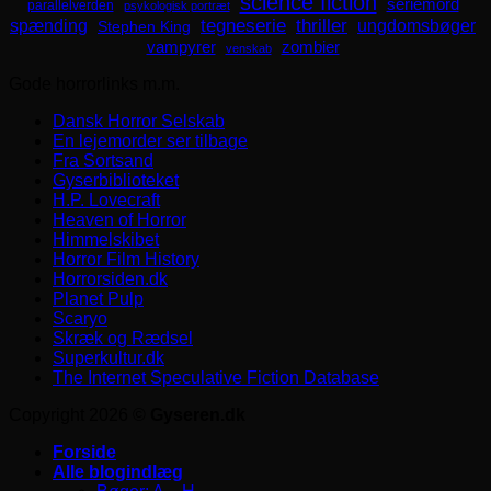
science fiction
seriemord
parallelverden
psykologisk portræt
spænding
tegneserie
thriller
ungdomsbøger
Stephen King
zombier
vampyrer
venskab
Gode horrorlinks m.m.
Dansk Horror Selskab
En lejemorder ser tilbage
Fra Sortsand
Gyserbiblioteket
H.P. Lovecraft
Heaven of Horror
Himmelskibet
Horror Film History
Horrorsiden.dk
Planet Pulp
Scaryo
Skræk og Rædsel
Superkultur.dk
The Internet Speculative Fiction Database
Copyright 2026 ©
Gyseren.dk
Forside
Alle blogindlæg