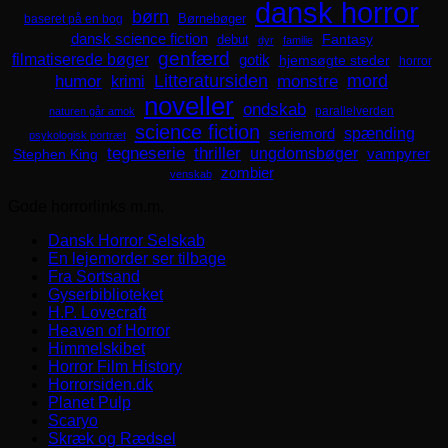
dansk horror
børn
Børnebøger
baseret på en bog
dansk science fiction
Fantasy
debut
dyr
familie
genfærd
filmatiserede bøger
gotik
hjemsøgte steder
horror
mord
Litteratursiden
humor
krimi
monstre
noveller
ondskab
parallelverden
naturen går amok
science fiction
spænding
seriemord
psykologisk portræt
tegneserie
thriller
ungdomsbøger
Stephen King
vampyrer
zombier
venskab
Gode horrorlinks m.m.
Dansk Horror Selskab
En lejemorder ser tilbage
Fra Sortsand
Gyserbiblioteket
H.P. Lovecraft
Heaven of Horror
Himmelskibet
Horror Film History
Horrorsiden.dk
Planet Pulp
Scaryo
Skræk og Rædsel