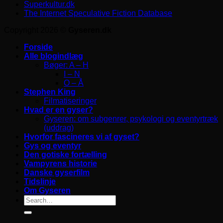
Superkultur.dk
The Internet Speculative Fiction Database
Copyright 2026 ©
Gyseren.dk
Forside
Alle blogindlæg
Bøger: A – H
I – N
O – Å
Stephen King
Filmatiseringer
Hvad er en gyser?
Gyseren: om subgenrer, psykologi og eventyrtræk
(uddrag)
Hvorfor fascineres vi af gyset?
Gys og eventyr
Den gotiske fortælling
Vampyrens historie
Danske gyserfilm
Tidslinje
Om Gyseren