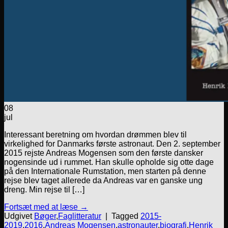
08
jul
Interessant beretning om hvordan drømmen blev til
virkelighed for Danmarks første astronaut. Den 2. september
2015 rejste Andreas Mogensen som den første dansker
nogensinde ud i rummet. Han skulle opholde sig otte dage
på den Internationale Rumstation, men starten på denne
rejse blev taget allerede da Andreas var en ganske ung
dreng. Min rejse til […]
Fortsæt med at læse
→
Udgivet
Bøger
,
Faglitteratur
|
Tagged
2015-
2019
,
2016
,
Andreas Mogensen
,
astronauter
,
biografi
,
Henrik