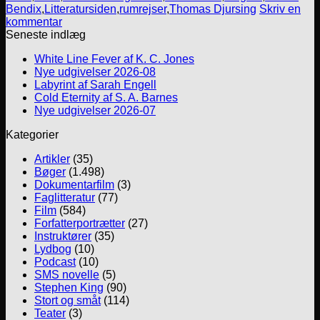
Bendix
,
Litteratursiden
,
rumrejser
,
Thomas Djursing
Skriv en
kommentar
Seneste indlæg
White Line Fever af K. C. Jones
Nye udgivelser 2026-08
Labyrint af Sarah Engell
Cold Eternity af S. A. Barnes
Nye udgivelser 2026-07
Kategorier
Artikler
(35)
Bøger
(1.498)
Dokumentarfilm
(3)
Faglitteratur
(77)
Film
(584)
Forfatterportrætter
(27)
Instruktører
(35)
Lydbog
(10)
Podcast
(10)
SMS novelle
(5)
Stephen King
(90)
Stort og småt
(114)
Teater
(3)