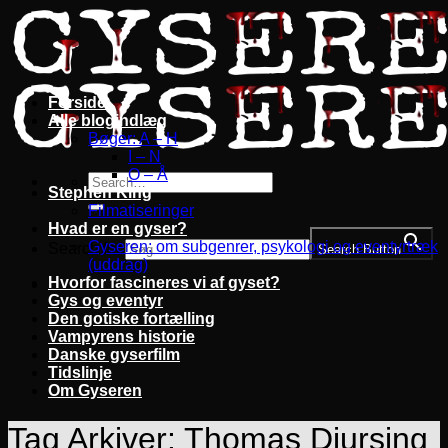
Fortsæt
til
indhold
Forside
Alle blogindlæg
Bøger: A – H
I – N
O – Å
Stephen King
Filmatiseringer
Hvad er en gyser?
Gyseren: om subgenrer, psykologi og eventyrtræk
Search for:
Search Button
(uddrag)
Hvorfor fascineres vi af gyset?
Gys og eventyr
Den gotiske fortælling
Vampyrens historie
Danske gyserfilm
Tidslinje
Om Gyseren
Tag Arkiver:
Thomas Djursing