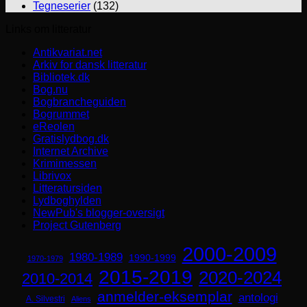
Tegneserier
(132)
Links om litteratur
Antikvariat.net
Arkiv for dansk litteratur
Bibliotek.dk
Bog.nu
Bogbrancheguiden
Bogrummet
eReolen
Gratislydbog.dk
Internet Archive
Krimimessen
Librivox
Litteratursiden
Lydboghylden
NewPub's blogger-oversigt
Project Gutenberg
2000-2009
1980-1989
1990-1999
1970-1979
2015-2019
2020-2024
2010-2014
anmelder-eksemplar
antologi
A. Silvestri
Aliens