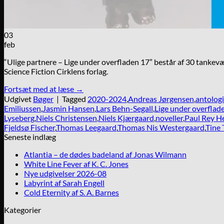
03
feb
“Ulige partnere – Lige under overfladen 17” består af 30 tank
Science Fiction Cirklens forlag.
Fortsæt med at læse
→
Udgivet
Bøger
|
Tagged
2020-2024
,
Andreas Jørgensen
,
antologi
Emiliussen
,
Jasmin Hansen
,
Lars Behn-Segall
,
Lige under overflad
Lyseberg
,
Niels Christensen
,
Niels Kjærgaard
,
noveller
,
Paul Rey H
Fjeldsø Fischer
,
Thomas Leegaard
,
Thomas Nis Westergaard
,
Tine 
Seneste indlæg
Atlantia – de dødes badeland af Jonas Wilmann
White Line Fever af K. C. Jones
Nye udgivelser 2026-08
Labyrint af Sarah Engell
Cold Eternity af S. A. Barnes
Kategorier