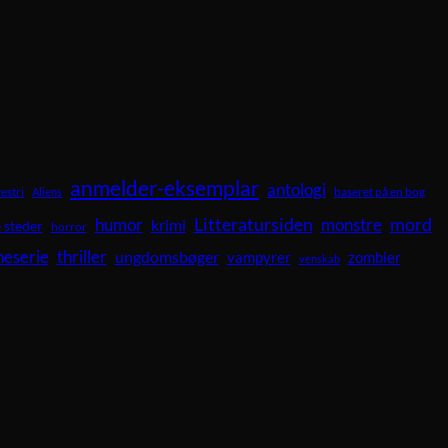
anmelder-eksemplar
antologi
vestri
baseret på en bog
Aliens
Litteratursiden
mord
humor
krimi
monstre
 steder
horror
neserie
thriller
ungdomsbøger
vampyrer
zombier
venskab