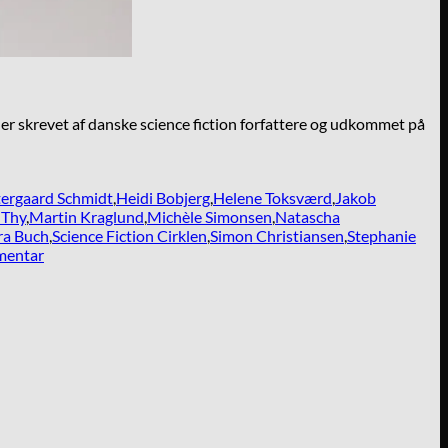
 skrevet af danske science fiction forfattere og udkommet på
ergaard Schmidt
,
Heidi Bobjerg
,
Helene Toksværd
,
Jakob
 Thy
,
Martin Kraglund
,
Michèle Simonsen
,
Natascha
ra Buch
,
Science Fiction Cirklen
,
Simon Christiansen
,
Stephanie
mentar