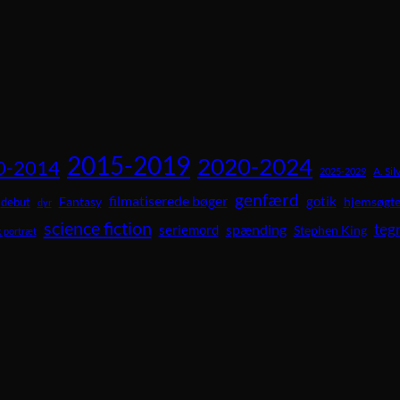
2015-2019
2020-2024
0-2014
A. Sil
2025-2029
genfærd
filmatiserede bøger
gotik
Fantasy
hjemsøgte
debut
dyr
science fiction
teg
spænding
seriemord
Stephen King
 portræt