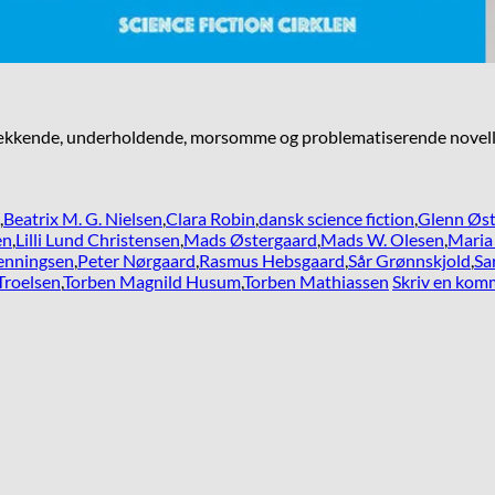
evækkende, underholdende, morsomme og problematiserende noveller
,
Beatrix M. G. Nielsen
,
Clara Robin
,
dansk science fiction
,
Glenn Øst
en
,
Lilli Lund Christensen
,
Mads Østergaard
,
Mads W. Olesen
,
Maria
enningsen
,
Peter Nørgaard
,
Rasmus Hebsgaard
,
Sår Grønnskjold
,
Sa
Troelsen
,
Torben Magnild Husum
,
Torben Mathiassen
Skriv en kom