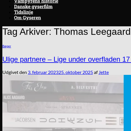
Vampyrens historie
Danske gyserfilm
Tidslinje
Om Gyseren
Tag Arkiver:
Thomas Leegaard
Bøger
Ulige partnere – Lige under overfladen 1
Udgivet den
3. februar 2023
25. oktober 2025
af
Jette