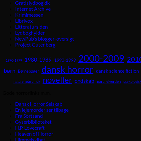
Gratislydbog.dk
Internet Archive
Krimimessen
Librivox
Litteratursiden
Lydboghylden
NewPub's blogger-oversigt
Project Gutenberg
2000-2009
201
1980-1989
1990-1999
1970-1979
dansk horror
børn
dansk science fiction
Børnebøger
noveller
ondskab
parallelverden
naturen går amok
psykologisk
Gode horrorlinks m.m.
Dansk Horror Selskab
En lejemorder ser tilbage
Fra Sortsand
Gyserbiblioteket
H.P. Lovecraft
Heaven of Horror
Himmelskibet