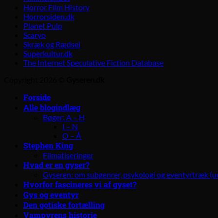
Horror Film History
Horrorsiden.dk
Planet Pulp
Scaryo
Skræk og Rædsel
Superkultur.dk
The Internet Speculative Fiction Database
Copyright 2026 ©
Gyseren.dk
Forside
Alle blogindlæg
Bøger: A – H
I – N
O – Å
Stephen King
Filmatiseringer
Hvad er en gyser?
Gyseren: om subgenrer, psykologi og eventyrtræk (u
Hvorfor fascineres vi af gyset?
Gys og eventyr
Den gotiske fortælling
Vampyrens historie