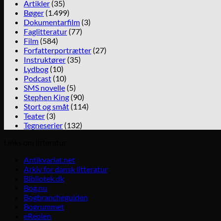
Artikler
(35)
Bøger
(1.499)
Dokumentarfilm
(3)
Faglitteratur
(77)
Film
(584)
Forfatterportrætter
(27)
Instruktører
(35)
Lydbog
(10)
Podcast
(10)
SMS novelle
(5)
Stephen King
(90)
Stort og småt
(114)
Teater
(3)
Tegneserier
(132)
Links om litteratur
Antikvariat.net
Arkiv for dansk litteratur
Bibliotek.dk
Bog.nu
Bogbrancheguiden
Bogrummet
eReolen