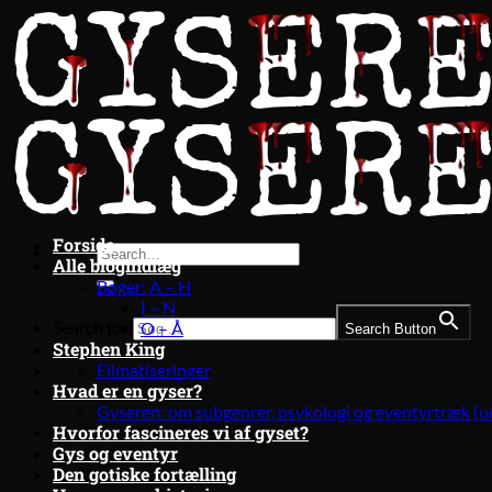
Fortsæt
til
indhold
Forside
Alle blogindlæg
Bøger: A – H
I – N
Search for:
O – Å
Search Button
Stephen King
Filmatiseringer
Hvad er en gyser?
Gyseren: om subgenrer, psykologi og eventyrtræk (u
Hvorfor fascineres vi af gyset?
Gys og eventyr
Den gotiske fortælling