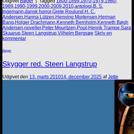
Udgivet
Bøger
|
Tagged
1800-1899
,
1970-1979
,
1980-
1989
,
1990-1999
,
2000-2009
,
2010
,
antologi
,
B. S.
Ingemann
,
dansk horror
,
Grete Roulund
,
H. C.
Andersen
,
Hanna Lützen
,
Henning Mortensen
,
Herman
Bang
,
Holger Drachmann
,
Kenneth Bernholm
,
Kenneth Bøgh
Andersen
,
noveller
,
Peter Mouritzen
,
Poul-Henrik Trampe
,
Sara
Skaarup
,
Steen Langstrup
,
Vilhelm Bergsøe
Skriv en
kommentar
Bøger
Skygger red. Steen Langstrup
Udgivet den
13. marts 2010
14. december 2025
af
Jette