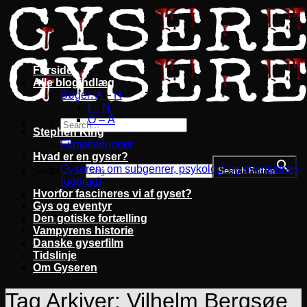
Fortsæt
til
indhold
Forside
Alle blogindlæg
Bøger: A – H
I – N
O – Å
Stephen King
Filmatiseringer
Hvad er en gyser?
Gyseren: om subgenrer, psykologi og eventyrtræk
Search for:
Search Button
(uddrag)
Hvorfor fascineres vi af gyset?
Gys og eventyr
Den gotiske fortælling
Vampyrens historie
Danske gyserfilm
Tidslinje
Om Gyseren
Tag Arkiver:
Vilhelm Bergsøe