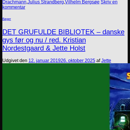
Drachmann
,
Julius Strandberg
,
Vilhelm Bergsøe
Skriv en
kommentar
Bøger
DET GRUFULDE BIBLIOTEK – danske
gys før og nu / red. Kristian
Nordestgaard & Jette Holst
Udgivet den
12. januar 2019
26. oktober 2025
af
Jette