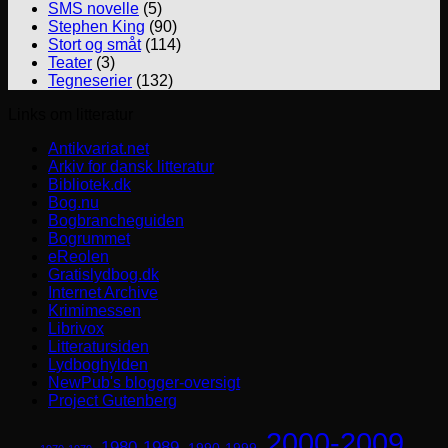
SMS novelle
(5)
Stephen King
(90)
Stort og småt
(114)
Teater
(3)
Tegneserier
(132)
Links om litteratur
Antikvariat.net
Arkiv for dansk litteratur
Bibliotek.dk
Bog.nu
Bogbrancheguiden
Bogrummet
eReolen
Gratislydbog.dk
Internet Archive
Krimimessen
Librivox
Litteratursiden
Lydboghylden
NewPub's blogger-oversigt
Project Gutenberg
2000-2009
1980-1989
1990-1999