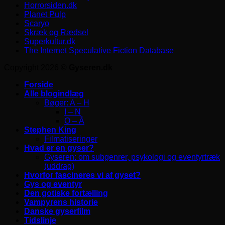
Horrorsiden.dk
Planet Pulp
Scaryo
Skræk og Rædsel
Superkultur.dk
The Internet Speculative Fiction Database
Copyright 2026 ©
Gyseren.dk
Forside
Alle blogindlæg
Bøger: A – H
I – N
O – Å
Stephen King
Filmatiseringer
Hvad er en gyser?
Gyseren: om subgenrer, psykologi og eventyrtræk
(uddrag)
Hvorfor fascineres vi af gyset?
Gys og eventyr
Den gotiske fortælling
Vampyrens historie
Danske gyserfilm
Tidslinje