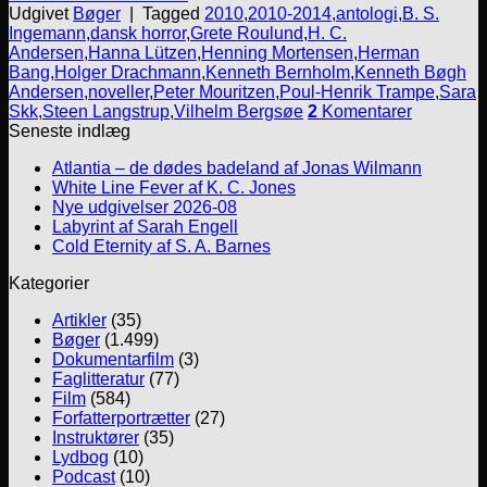
Udgivet
Bøger
|
Tagged
2010
,
2010-2014
,
antologi
,
B. S.
Ingemann
,
dansk horror
,
Grete Roulund
,
H. C.
Andersen
,
Hanna Lützen
,
Henning Mortensen
,
Herman
Bang
,
Holger Drachmann
,
Kenneth Bernholm
,
Kenneth Bøgh
Andersen
,
noveller
,
Peter Mouritzen
,
Poul-Henrik Trampe
,
Sara
Skk
,
Steen Langstrup
,
Vilhelm Bergsøe
2
Komentarer
Seneste indlæg
Atlantia – de dødes badeland af Jonas Wilmann
White Line Fever af K. C. Jones
Nye udgivelser 2026-08
Labyrint af Sarah Engell
Cold Eternity af S. A. Barnes
Kategorier
Artikler
(35)
Bøger
(1.499)
Dokumentarfilm
(3)
Faglitteratur
(77)
Film
(584)
Forfatterportrætter
(27)
Instruktører
(35)
Lydbog
(10)
Podcast
(10)