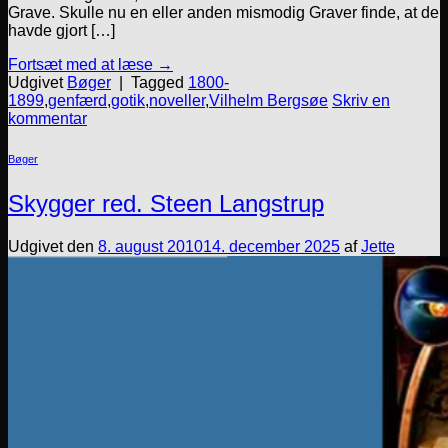
Grave. Skulle nu en eller anden mismodig Graver finde, at de
havde gjort […]
Fortsæt med at læse
→
Udgivet
Bøger
|
Tagged
1800-
1899
,
genfærd
,
gotik
,
noveller
,
Vilhelm Bergsøe
Skriv en
kommentar
Bøger
Skygger red. Steen Langstrup
Udgivet den
8. august 2010
14. december 2025
af
Jette