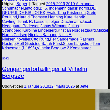
Udgivet
Bøger
|
Tagged
2015-2019
,
2019
,
Alexander
Schumacher
,
antologi
,
B. S. Ingemann
,
dansk horror
,
DET
GRUFULDE BIBLIOTEK
,
Evald Tang Kristensen
,
Grete
Roulund
,
Harald Thomsen
,
Henning Kure
,
Henrik
Cavling
,
Henrik R. Lassen
,
Holger Drachmann
,
Jacob
Hedegaard Pedersen
,
Jonas Wilmann
,
Julius
Strandberg
,
Karoline Lindebjerg
,
Kristian Nordestgaard
,
Mikkel
Harris Carlsen
,
Nicolas Barbano
,
Niels E.
Nielsen
,
noveller
,
Otto Rung
,
Per Sanderhage
,
Rasmus
Hastrup
,
Rolf Gjedsted
,
Sarah Fürst
,
Steen Langstrup
,
Tom
Kristensen (f. 1893)
,
Vilhelm Bergsøe
2
Komentarer
Bøger
Gengangerfortællinger af Vilhelm
Bergsøe
Udgivet den
1. januar 2018
12. marts 2026
af
Jette