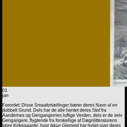
01
jan
Forordet: Disse Smaafortællinger bærer deres Navn af en
dobbelt Grund. Dels har de alle hentet deres Stof fra
Aandernes og Gengangernes luftige Verden, dels er de selv
Gengangere, flygtende fra forskellige af Døgnlitteraturens
store Kirkegaarde, hvor ikkun Glemsel har hvilet over deres