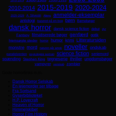
1970-1979
2015-2019
2020-2024
2010-2014
anmelder-eksemplar
A. Silvestri
2025-2029
Aliens
børn
antologi
Børnebøger
baseret på en bog
dansk horror
dansk science fiction
debut
dyr
genfærd
filmatiserede bøger
Fantasy
gotik
Litteratursiden
humor
krimi
hjemsøgte steder
horror
noveller
mord
monstre
ondskab
naturen går amok
science fiction
seriemord
parallelverden
psykologisk portræt
spænding
tegneserie
thriller
ungdomsbøger
Stephen King
zombier
vampyrer
venskab
Gode horrorlinks m.m.
Dansk Horror Selskab
En lejemorder ser tilbage
Fra Sortsand
Gyserbiblioteket
H.P. Lovecraft
Heaven of Horror
Himmelskibet
Horror Film History