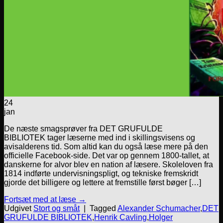
24
jan
De næste smagsprøver fra DET GRUFULDE
BIBLIOTEK tager læserne med ind i skillingsvisens og
avisalderens tid. Som altid kan du også læse mere på den
officielle Facebook-side. Det var op gennem 1800-tallet, at
danskerne for alvor blev en nation af læsere. Skoleloven fra
1814 indførte undervisningspligt, og tekniske fremskridt
gjorde det billigere og lettere at fremstille først bøger […]
Fortsæt med at læse
→
Udgivet
Stort og småt
|
Tagged
Alexander Schumacher
,
DET
GRUFULDE BIBLIOTEK
,
Henrik Cavling
,
Holger