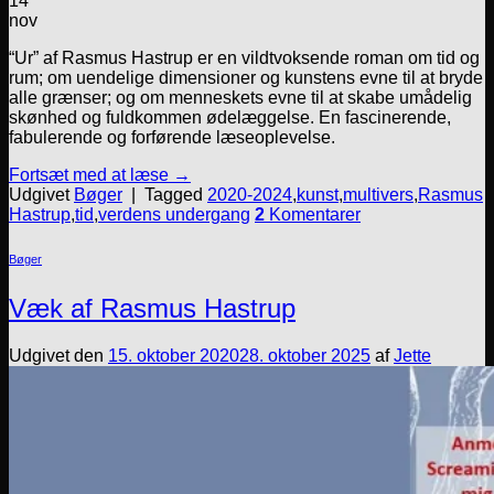
14
nov
“Ur” af Rasmus Hastrup er en vildtvoksende roman om tid og
rum; om uendelige dimensioner og kunstens evne til at bryde
alle grænser; og om menneskets evne til at skabe umådelig
skønhed og fuldkommen ødelæggelse. En fascinerende,
fabulerende og forførende læseoplevelse.
Fortsæt med at læse
→
Udgivet
Bøger
|
Tagged
2020-2024
,
kunst
,
multivers
,
Rasmus
Hastrup
,
tid
,
verdens undergang
2
Komentarer
Bøger
Væk af Rasmus Hastrup
Udgivet den
15. oktober 2020
28. oktober 2025
af
Jette