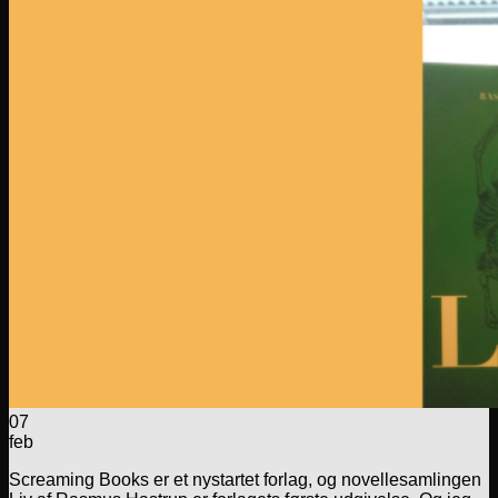
07
feb
Screaming Books er et nystartet forlag, og novellesamlingen