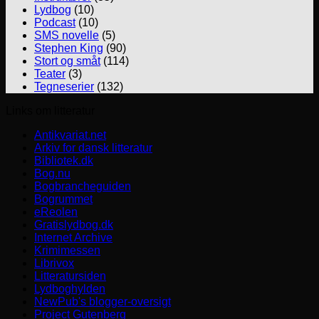
Lydbog
(10)
Podcast
(10)
SMS novelle
(5)
Stephen King
(90)
Stort og småt
(114)
Teater
(3)
Tegneserier
(132)
Links om litteratur
Antikvariat.net
Arkiv for dansk litteratur
Bibliotek.dk
Bog.nu
Bogbrancheguiden
Bogrummet
eReolen
Gratislydbog.dk
Internet Archive
Krimimessen
Librivox
Litteratursiden
Lydboghylden
NewPub's blogger-oversigt
Project Gutenberg