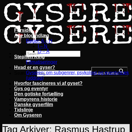
Fortsæt
til
indhold
Forside
Alle blogindlæg
Bøger: A – H
I – N
O – Å
Stephen King
Filmatiseringer
Hvad er en gyser?
Gyseren: om subgenrer, psykologi og eventyrtræk
Search for:
Search Button
(uddrag)
Hvorfor fascineres vi af gyset?
Gys og eventyr
Den gotiske fortælling
Vampyrens historie
Danske gyserfilm
Tidslinje
Om Gyseren
Tag Arkiver:
Rasmus Hastrup