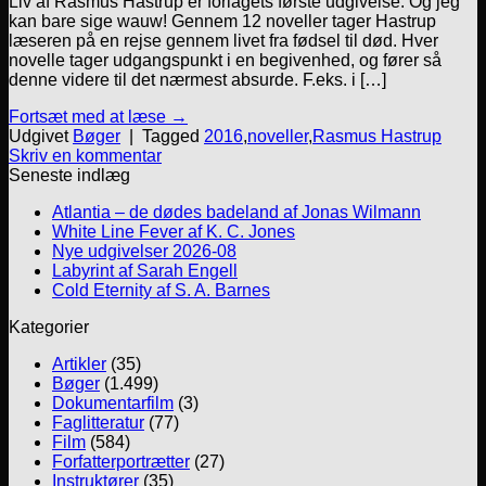
Liv af Rasmus Hastrup er forlagets første udgivelse. Og jeg
kan bare sige wauw! Gennem 12 noveller tager Hastrup
læseren på en rejse gennem livet fra fødsel til død. Hver
novelle tager udgangspunkt i en begivenhed, og fører så
denne videre til det nærmest absurde. F.eks. i […]
Fortsæt med at læse
→
Udgivet
Bøger
|
Tagged
2016
,
noveller
,
Rasmus Hastrup
Skriv en kommentar
Seneste indlæg
Atlantia – de dødes badeland af Jonas Wilmann
White Line Fever af K. C. Jones
Nye udgivelser 2026-08
Labyrint af Sarah Engell
Cold Eternity af S. A. Barnes
Kategorier
Artikler
(35)
Bøger
(1.499)
Dokumentarfilm
(3)
Faglitteratur
(77)
Film
(584)
Forfatterportrætter
(27)
Instruktører
(35)