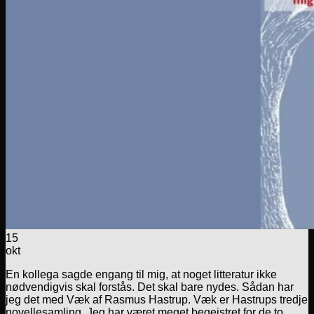
15
okt
En kollega sagde engang til mig, at noget litteratur ikke
nødvendigvis skal forstås. Det skal bare nydes. Sådan har
jeg det med Væk af Rasmus Hastrup. Væk er Hastrups tredje
novellesamling. Jeg har været meget begejstret for de to