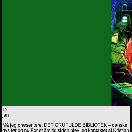
12
jan
Må jeg præsentere: DET GRUFULDE BIBLIOTEK – danske
gys før og nu For et års tid siden blev jeg kontaktet af Kristian