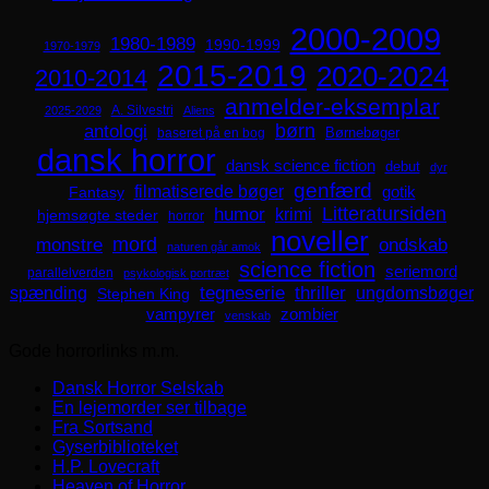
2000-2009
1980-1989
1990-1999
1970-1979
2015-2019
2020-2024
2010-2014
anmelder-eksemplar
A. Silvestri
2025-2029
Aliens
børn
antologi
Børnebøger
baseret på en bog
dansk horror
dansk science fiction
debut
dyr
genfærd
filmatiserede bøger
Fantasy
gotik
Litteratursiden
humor
krimi
hjemsøgte steder
horror
noveller
mord
monstre
ondskab
naturen går amok
science fiction
seriemord
parallelverden
psykologisk portræt
spænding
tegneserie
thriller
ungdomsbøger
Stephen King
zombier
vampyrer
venskab
Gode horrorlinks m.m.
Dansk Horror Selskab
En lejemorder ser tilbage
Fra Sortsand
Gyserbiblioteket
H.P. Lovecraft
Heaven of Horror