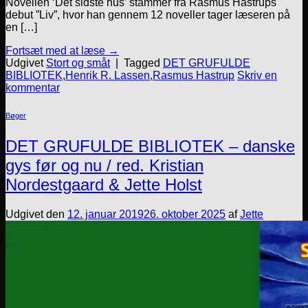
Novellen ‘Det sidste hus’ stammer fra Rasmus Hastrups
debut ”Liv”, hvor han gennem 12 noveller tager læseren på
en […]
Fortsæt med at læse
→
Udgivet
Stort og småt
|
Tagged
DET GRUFULDE
BIBLIOTEK
,
Henrik R. Lassen
,
Rasmus Hastrup
Skriv en
kommentar
Bøger
DET GRUFULDE BIBLIOTEK – danske
gys før og nu / red. Kristian
Nordestgaard & Jette Holst
Udgivet den
12. januar 2019
26. oktober 2025
af
Jette