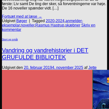
første: Liv samt De ting der sker, så forventningerne var høje.
De 16 noveller spænder vidt. […]
Fortsæt med at læse
→
Udgivet
Bøger
|
Tagged
2020-2024
,
anmelder-
eksemplar
,
noveller
,
Rasmus Hastrup
,
skæbner
Skriv en
kommentar
Stort og småt
Vandring og vandrehistorier i DET
GRUFULDE BIBLIOTEK
Udgivet den
20. februar 2019
4. november 2025
af
Jette