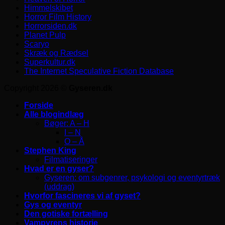
Himmelskibet
Horror Film History
Horrorsiden.dk
Planet Pulp
Scaryo
Skræk og Rædsel
Superkultur.dk
The Internet Speculative Fiction Database
Copyright 2026 ©
Gyseren.dk
Forside
Alle blogindlæg
Bøger: A – H
I – N
O – Å
Stephen King
Filmatiseringer
Hvad er en gyser?
Gyseren: om subgenrer, psykologi og eventyrtræk
(uddrag)
Hvorfor fascineres vi af gyset?
Gys og eventyr
Den gotiske fortælling
Vampyrens historie