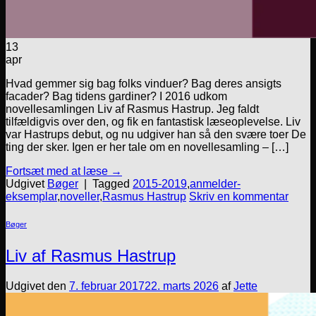
13
apr
Hvad gemmer sig bag folks vinduer? Bag deres ansigts
facader? Bag tidens gardiner? I 2016 udkom
novellesamlingen Liv af Rasmus Hastrup. Jeg faldt
tilfældigvis over den, og fik en fantastisk læseoplevelse. Liv
var Hastrups debut, og nu udgiver han så den svære toer De
ting der sker. Igen er her tale om en novellesamling – […]
Fortsæt med at læse
→
Udgivet
Bøger
|
Tagged
2015-2019
,
anmelder-
eksemplar
,
noveller
,
Rasmus Hastrup
Skriv en kommentar
Bøger
Liv af Rasmus Hastrup
Udgivet den
7. februar 2017
22. marts 2026
af
Jette