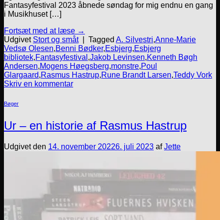
Fantasyfestival 2023 åbnede søndag for mig endnu en gang
i Musikhuset […]
Fortsæt med at læse
→
Udgivet
Stort og småt
|
Tagged
A. Silvestri
,
Anne-Marie
Vedsø Olesen
,
Benni Bødker
,
Esbjerg
,
Esbjerg
bibliotek
,
Fantasyfestival
,
Jakob Levinsen
,
Kenneth Bøgh
Andersen
,
Mogens Høegsberg
,
monstre
,
Poul
Glargaard
,
Rasmus Hastrup
,
Rune Brandt Larsen
,
Teddy Vork
Skriv en kommentar
Bøger
Ur – en historie af Rasmus Hastrup
Udgivet den
14. november 2022
6. juli 2023
af
Jette