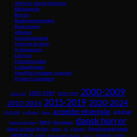
Arkiv for dansk litteratur
Bibliotek.dk
Bog.nu
Bogbrancheguiden
Bogrummet
eReolen
Gratislydbog.dk
Internet Archive
Krimimessen
Librivox
Litteratursiden
Lydboghylden
NewPub's blogger-oversigt
Project Gutenberg
2000-2009
1980-1989
1990-1999
1970-1979
2015-2019
2020-2024
2010-2014
anmelder-eksemplar
antologi
A. Silvestri
2025-2029
Aliens
dansk horror
børn
Børnebøger
baseret på en bog
dansk science fiction
filmatiserede bøger
Fantasy
debut
dyr
genfærd
humor
krimi
gotik
hjemsøgte steder
horror