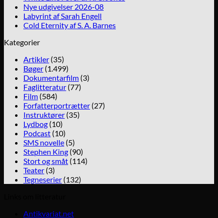
Nye udgivelser 2026-08
Labyrint af Sarah Engell
Cold Eternity af S. A. Barnes
Kategorier
Artikler
(35)
Bøger
(1.499)
Dokumentarfilm
(3)
Faglitteratur
(77)
Film
(584)
Forfatterportrætter
(27)
Instruktører
(35)
Lydbog
(10)
Podcast
(10)
SMS novelle
(5)
Stephen King
(90)
Stort og småt
(114)
Teater
(3)
Tegneserier
(132)
Links om litteratur
Antikvariat.net