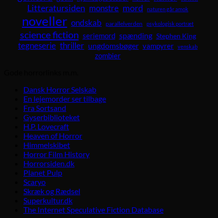
Litteratursiden
mord
monstre
naturen går amok
noveller
ondskab
parallelverden
psykologisk portræt
science fiction
spænding
seriemord
Stephen King
tegneserie
thriller
ungdomsbøger
vampyrer
venskab
zombier
Gode horrorlinks m.m.
Dansk Horror Selskab
En lejemorder ser tilbage
Fra Sortsand
Gyserbiblioteket
H.P. Lovecraft
Heaven of Horror
Himmelskibet
Horror Film History
Horrorsiden.dk
Planet Pulp
Scaryo
Skræk og Rædsel
Superkultur.dk
The Internet Speculative Fiction Database