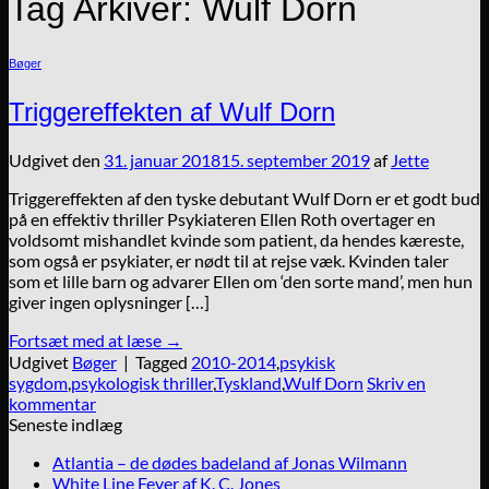
Tag Arkiver:
Wulf Dorn
Bøger
Triggereffekten af Wulf Dorn
Udgivet den
31. januar 2018
15. september 2019
af
Jette
Triggereffekten af den tyske debutant Wulf Dorn er et godt bud
på en effektiv thriller Psykiateren Ellen Roth overtager en
voldsomt mishandlet kvinde som patient, da hendes kæreste,
som også er psykiater, er nødt til at rejse væk. Kvinden taler
som et lille barn og advarer Ellen om ‘den sorte mand’, men hun
giver ingen oplysninger […]
Fortsæt med at læse
→
Udgivet
Bøger
|
Tagged
2010-2014
,
psykisk
sygdom
,
psykologisk thriller
,
Tyskland
,
Wulf Dorn
Skriv en
kommentar
Seneste indlæg
Atlantia – de dødes badeland af Jonas Wilmann
White Line Fever af K. C. Jones