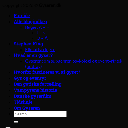
Copyright 2026 ©
Gyseren.dk
Forside
Alle blogindlæg
Bøger: A – H
I – N
O – Å
Stephen King
Filmatiseringer
Hvad er en gyser?
Gyseren: om subgenrer, psykologi og eventyrtræk
(uddrag)
Hvorfor fascineres vi af gyset?
Gys og eventyr
Den gotiske fortælling
Vampyrens historie
Danske gyserfilm
Tidslinje
Om Gyseren