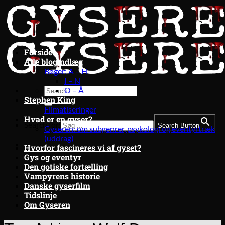
Fortsæt
til
indhold
Forside
Alle blogindlæg
Bøger: A – H
I – N
O – Å
Stephen King
Filmatiseringer
Hvad er en gyser?
Search for:
Search Button
Gyseren: om subgenrer, psykologi og eventyrtræk
(uddrag)
Hvorfor fascineres vi af gyset?
Gys og eventyr
Den gotiske fortælling
Vampyrens historie
Danske gyserfilm
Tidslinje
Om Gyseren