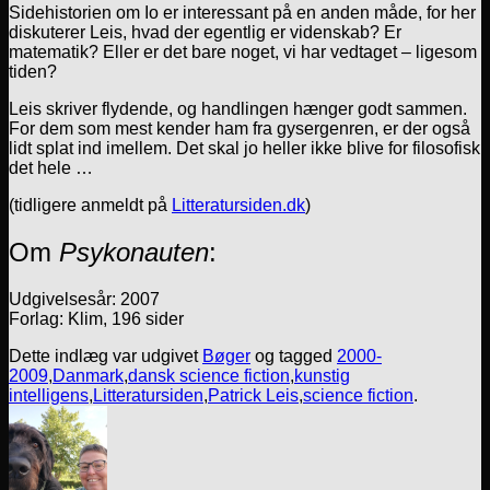
Sidehistorien om Io er interessant på en anden måde, for her
diskuterer Leis, hvad der egentlig er videnskab? Er
matematik? Eller er det bare noget, vi har vedtaget – ligesom
tiden?
Leis skriver flydende, og handlingen hænger godt sammen.
For dem som mest kender ham fra gysergenren, er der også
lidt splat ind imellem. Det skal jo heller ikke blive for filosofisk
det hele …
(tidligere anmeldt på
Litteratursiden.dk
)
Om
Psykonauten
:
Udgivelsesår: 2007
Forlag: Klim, 196 sider
Dette indlæg var udgivet
Bøger
og tagged
2000-
2009
,
Danmark
,
dansk science fiction
,
kunstig
intelligens
,
Litteratursiden
,
Patrick Leis
,
science fiction
.