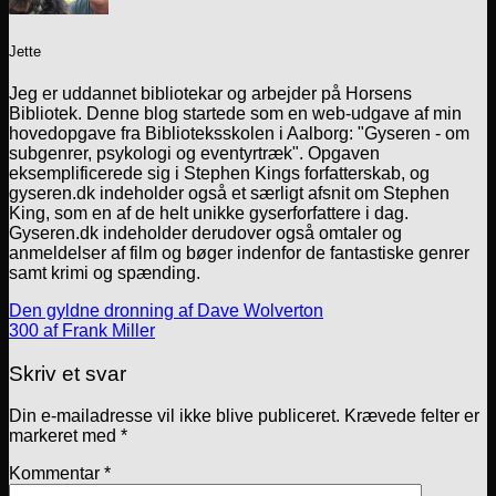
Jette
Jeg er uddannet bibliotekar og arbejder på Horsens
Bibliotek. Denne blog startede som en web-udgave af min
hovedopgave fra Biblioteksskolen i Aalborg: "Gyseren - om
subgenrer, psykologi og eventyrtræk". Opgaven
eksemplificerede sig i Stephen Kings forfatterskab, og
gyseren.dk indeholder også et særligt afsnit om Stephen
King, som en af de helt unikke gyserforfattere i dag.
Gyseren.dk indeholder derudover også omtaler og
anmeldelser af film og bøger indenfor de fantastiske genrer
samt krimi og spænding.
Den gyldne dronning af Dave Wolverton
300 af Frank Miller
Skriv et svar
Din e-mailadresse vil ikke blive publiceret.
Krævede felter er
markeret med
*
Kommentar
*