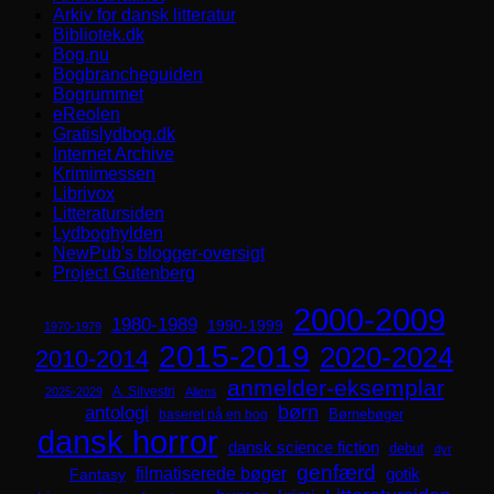
Arkiv for dansk litteratur
Bibliotek.dk
Bog.nu
Bogbrancheguiden
Bogrummet
eReolen
Gratislydbog.dk
Internet Archive
Krimimessen
Librivox
Litteratursiden
Lydboghylden
NewPub's blogger-oversigt
Project Gutenberg
2000-2009
1980-1989
1990-1999
1970-1979
2015-2019
2020-2024
2010-2014
anmelder-eksemplar
A. Silvestri
2025-2029
Aliens
børn
antologi
Børnebøger
baseret på en bog
dansk horror
dansk science fiction
debut
dyr
genfærd
filmatiserede bøger
Fantasy
gotik