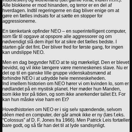
Alle blokkene er mod hinanden, og terror er en del af
hverdagen. Indtil regeringerne en dag bliver enige om at
gøre en fælles indsats for at sætte en stopper for
aggressionerne.
En tænketank opfinder NEO – en superintelligent computer,
som får til opgave at opspore alle aggressorer og om
nødvendigt slå dem ihjel for at sikre det fælles bedste. I
starten går det fint. Der bliver fred for første gang, for ingen
kan undslippe NEO.
Men en dag begynder NEO at te sig mærkeligt. Den er blevet
bevidst, og vil ikke længere være menneskenes slave. Nu er
det op til en ganske lille gruppe videnskabsmænd at
forhindre NEO i at udrydde hele menneskeheden.
Ind imellem historien om NEO hører vi om kvinden Io, som er
nødlandet på en mystisk planet. Her møder hun Manden,
som ikke tror på tiden, og som ikke anerkender tallet Et. For
kan hun måske vise ham en Et?
Hovedhistorien om NEO er i sig selv spændende, selvom
idéen med en computer, der går amok ikke er ny (læs f.eks.
“Colossus” af D. F. Jones fra 1966). Men Patrick Leis fortæller
bare godt, og så får han det til at lyde sandsynligt.