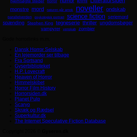
Litteratursiden
humor
krimi
hjemsøgte steder
horror
noveller
mord
monstre
ondskab
naturen går amok
science fiction
seriemord
parallelverden
psykologisk portræt
spænding
tegneserie
thriller
ungdomsbøger
Stephen King
zombier
vampyrer
venskab
Gode horrorlinks m.m.
Dansk Horror Selskab
En lejemorder ser tilbage
Fra Sortsand
Gyserbiblioteket
H.P. Lovecraft
Heaven of Horror
Himmelskibet
Horror Film History
Horrorsiden.dk
Planet Pulp
Scaryo
Skræk og Rædsel
Superkultur.dk
The Internet Speculative Fiction Database
Copyright 2026 ©
Gyseren.dk