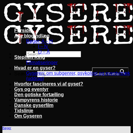
Fortsæt
til
indhold
Forside
Alle blogindlæg
Bøger: A – H
I – N
O – Å
Stephen King
Filmatiseringer
Hvad er en gyser?
Gyseren: om subgenrer, psykologi og eventyrtræk
Search for:
Search Button
(uddrag)
Hvorfor fascineres vi af gyset?
Gys og eventyr
Den gotiske fortælling
Vampyrens historie
Danske gyserfilm
Tidslinje
Om Gyseren
Bøger