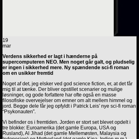
19
mar
Verdens sikkerhed er lagt i hænderne på
supercomputeren NEO. Men noget går galt, og pludselig
er ingen i sikkerhed mere. Ny spændende sci-fi roman
om en usikker fremtid
Noget af det, jeg elsker ved god science fiction, er, at det får
mig til at tænke. Der bliver opstillet scenarier og mulige
løsninger, og gode forfattere har ofte også en masse
filosofiske overvejelser om emner om alt mellem himmel og
jord. Begge dele får jeg opfyldt i Patrick Leis’ nye sci-fi roman
“Psykonauten”.
Vi befinder os i fremtiden. Jorden er stort set blevet opdelt i
tre blokke: Euroamerika (det gamle Europa, USA og
Rusland), Al Jihad (det gamle Mellemøsten, Malaysia og
Indonesien) og Motherland (det gamle Kina, Indien m.m.).