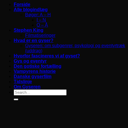
Forside
Alle blogindlæg
Bøger: A – H
I – N
O – Å
Stephen King
Filmatiseringer
Hvad er en gyser?
Gyseren: om subgenrer, psykologi og eventyrtræk
(uddrag)
Hvorfor fascineres vi af gyset?
Gys og eventyr
Den gotiske fortælling
Vampyrens historie
Danske gyserfilm
Tidslinje
Om Gyseren