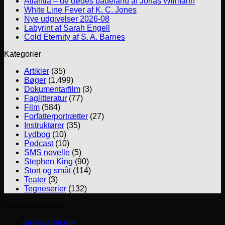
Atlantia – de dødes badeland af Jonas Wilmann
White Line Fever af K. C. Jones
Nye udgivelser 2026-08
Labyrint af Sarah Engell
Cold Eternity af S. A. Barnes
Kategorier
Artikler
(35)
Bøger
(1.499)
Dokumentarfilm
(3)
Faglitteratur
(77)
Film
(584)
Forfatterportrætter
(27)
Instruktører
(35)
Lydbog
(10)
Podcast
(10)
SMS novelle
(5)
Stephen King
(90)
Stort og småt
(114)
Teater
(3)
Tegneserier
(132)
Links om litteratur
Antikvariat.net