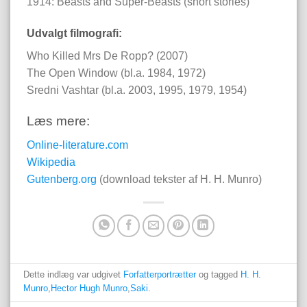
1914: Beasts and Super-Beasts (short stories)
Udvalgt filmografi:
Who Killed Mrs De Ropp? (2007)
The Open Window (bl.a. 1984, 1972)
Sredni Vashtar (bl.a. 2003, 1995, 1979, 1954)
Læs mere:
Online-literature.com
Wikipedia
Gutenberg.org
(download tekster af H. H. Munro)
Dette indlæg var udgivet
Forfatterportrætter
og tagged
H. H.
Munro
,
Hector Hugh Munro
,
Saki
.