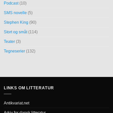
Podcast
(10)
SMS novelle
(5)
Stephen King
(90)
Stort og småt
(114)
Teater
(3)
Tegneserier
(132)
LINKS OM LITTERATUR
Antikvariat.net
Arkiv for dansk litteratur