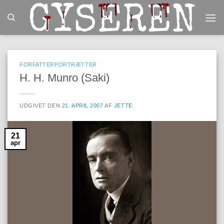
Fortsæt
til
indhold
FORFATTERPORTRÆTTER
H. H. Munro (Saki)
UDGIVET DEN
21. APRIL 2007
AF
JETTE
21
apr