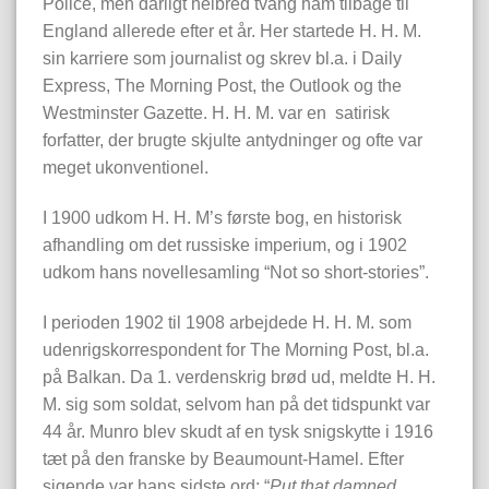
Police, men dårligt helbred tvang ham tilbage til
England allerede efter et år. Her startede H. H. M.
sin karriere som journalist og skrev bl.a. i Daily
Express, The Morning Post, the Outlook og the
Westminster Gazette. H. H. M. var en satirisk
forfatter, der brugte skjulte antydninger og ofte var
meget ukonventionel.
I 1900 udkom H. H. M’s første bog, en historisk
afhandling om det russiske imperium, og i 1902
udkom hans novellesamling “Not so short-stories”.
I perioden 1902 til 1908 arbejdede H. H. M. som
udenrigskorrespondent for The Morning Post, bl.a.
på Balkan. Da 1. verdenskrig brød ud, meldte H. H.
M. sig som soldat, selvom han på det tidspunkt var
44 år. Munro blev skudt af en tysk snigskytte i 1916
tæt på den franske by Beaumount-Hamel. Efter
sigende var hans sidste ord: “
Put that damned