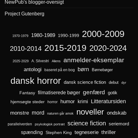
NewPub's blogger-oversigt
Project Gutenberg
2000-2009
1980-1989
1990-1999
1970-1979
2015-2019
2020-2024
2010-2014
anmelder-eksemplar
A. Silvestri
2025-2029
Aliens
børn
antologi
Børnebøger
baseret på en bog
dansk horror
dansk science fiction
debut
dyr
genfærd
filmatiserede bøger
Fantasy
gotik
Litteratursiden
humor
krimi
hjemsøgte steder
horror
noveller
mord
monstre
ondskab
naturen går amok
science fiction
seriemord
parallelverden
psykologisk portræt
spænding
tegneserie
thriller
Stephen King