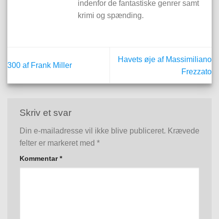
indenfor de fantastiske genrer samt
krimi og spænding.
Havets øje af Massimiliano
300 af Frank Miller
Frezzato
Skriv et svar
Din e-mailadresse vil ikke blive publiceret.
Krævede
felter er markeret med
*
Kommentar
*