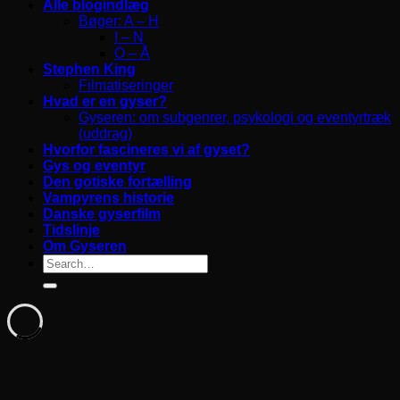
Alle blogindlæg
Bøger: A – H
I – N
O – Å
Stephen King
Filmatiseringer
Hvad er en gyser?
Gyseren: om subgenrer, psykologi og eventyrtræk
(uddrag)
Hvorfor fascineres vi af gyset?
Gys og eventyr
Den gotiske fortælling
Vampyrens historie
Danske gyserfilm
Tidslinje
Om Gyseren