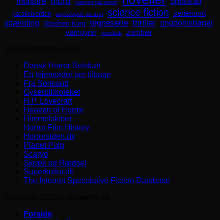
mord
monstre
ondskab
naturen går amok
science fiction
seriemord
parallelverden
psykologisk portræt
spænding
tegneserie
thriller
ungdomsbøger
Stephen King
zombier
vampyrer
venskab
Gode horrorlinks m.m.
Dansk Horror Selskab
En lejemorder ser tilbage
Fra Sortsand
Gyserbiblioteket
H.P. Lovecraft
Heaven of Horror
Himmelskibet
Horror Film History
Horrorsiden.dk
Planet Pulp
Scaryo
Skræk og Rædsel
Superkultur.dk
The Internet Speculative Fiction Database
Copyright 2026 ©
Gyseren.dk
Forside