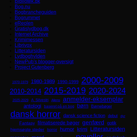
Bibliotek.dk
Bog.nu
Bogbrancheguiden
Bogrummet
eReolen
Gratislydbog.dk
Internet Archive
Krimimessen
Librivox
Litteratursiden
Lydboghylden
NewPub's blogger-oversigt
Project Gutenberg
2000-2009
1980-1989
1990-1999
1970-1979
2015-2019
2020-2024
2010-2014
anmelder-eksemplar
A. Silvestri
2025-2029
Aliens
børn
antologi
Børnebøger
baseret på en bog
dansk horror
dansk science fiction
debut
dyr
genfærd
filmatiserede bøger
Fantasy
gotik
Litteratursiden
humor
krimi
hjemsøgte steder
horror
noveller