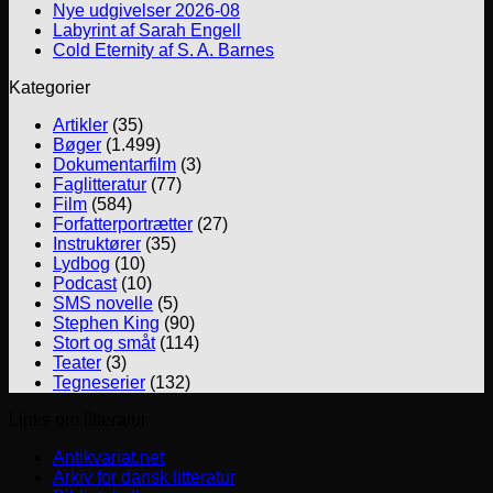
Nye udgivelser 2026-08
Labyrint af Sarah Engell
Cold Eternity af S. A. Barnes
Kategorier
Artikler
(35)
Bøger
(1.499)
Dokumentarfilm
(3)
Faglitteratur
(77)
Film
(584)
Forfatterportrætter
(27)
Instruktører
(35)
Lydbog
(10)
Podcast
(10)
SMS novelle
(5)
Stephen King
(90)
Stort og småt
(114)
Teater
(3)
Tegneserier
(132)
Links om litteratur
Antikvariat.net
Arkiv for dansk litteratur