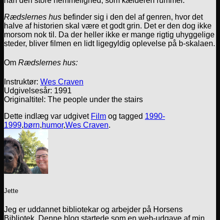
han den store hemmelighed, som kælderen rummer.
Rædslernes hus
befinder sig i den del af genren, hvor det
halve af historien skal være et godt grin. Det er den dog ikke
morsom nok til. Da der heller ikke er mange rigtig uhyggelige
steder, bliver filmen en lidt ligegyldig oplevelse på b-skalaen.
Om
Rædslernes hus:
Instruktør:
Wes Craven
Udgivelsesår: 1991
Originaltitel: The people under the stairs
Dette indlæg var udgivet
Film
og tagged
1990-
1999
,
børn
,
humor
,
Wes Craven
.
Jette
Jeg er uddannet bibliotekar og arbejder på Horsens
Bibliotek. Denne blog startede som en web-udgave af min