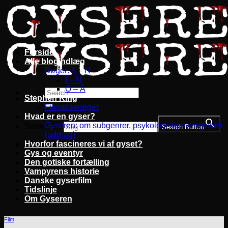
Fortsæt
til
indhold
Forside
Alle blogindlæg
Bøger: A – H
I – N
O – Å
Stephen King
Filmatiseringer
Hvad er en gyser?
Gyseren: om subgenrer, psykologi og eventyrtræk
Search for:
Search Button
(uddrag)
Hvorfor fascineres vi af gyset?
Gys og eventyr
Den gotiske fortælling
Vampyrens historie
Danske gyserfilm
Tidslinje
Om Gyseren
Film