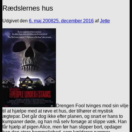
Rædslernes hus
Udgivet den
6. maj 2008
25. december 2016
af
Jette
Drengen Fool tvinges mod sin vilje
til at hjælpe med at røve et hus, der tilhører et mystisk
ægtepar. Det går dog ikke efter planen, og snart er hans to
kumpaner døde, og han må selv forsøge at slippe væk. Han
får hjælp af pigen Alice, men før han slipper bort, opdager