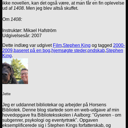
ikke novellen, kan det også være, at man får en fin oplevelse
ud af
1408
. Men jeg blev altså skuffet.
Om
1408:
Instruktør: Mikael Hafström
Udgivelsesår: 2007
Dette indlæg var udgivet
Film
,
Stephen King
og tagged
2000-
2009
,
baseret på en bog
,
hjemsøgte steder
,
ondskab
,
Stephen
King
.
Jette
Jeg er uddannet bibliotekar og arbejder på Horsens
Bibliotek. Denne blog startede som en web-udgave af min
hovedopgave fra Biblioteksskolen i Aalborg: "Gyseren - om
subgenrer, psykologi og eventyrtræk". Opgaven
eksemplificerede sig i Stephen Kings forfatterskab, og