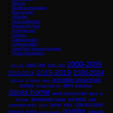
Bog.nu
Bogbrancheguiden
Bogrummet
eReolen
Gratislydbog.dk
Internet Archive
Krimimessen
Librivox
Litteratursiden
Lydboghylden
NewPub's blogger-oversigt
Project Gutenberg
2000-2009
1980-1989
1990-1999
1970-1979
2015-2019
2020-2024
2010-2014
anmelder-eksemplar
A. Silvestri
2025-2029
Aliens
børn
antologi
Børnebøger
baseret på en bog
dansk horror
dansk science fiction
debut
dyr
genfærd
filmatiserede bøger
Fantasy
gotik
Litteratursiden
humor
krimi
hjemsøgte steder
horror
noveller
mord
monstre
ondskab
naturen går amok