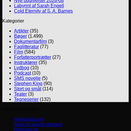
Nye udgivelser 2026-08
Labyrint af Sarah Engell
Cold Eternity af S. A. Barnes
Kategorier
Artikler
(35)
Bøger
(1.499)
Dokumentarfilm
(3)
Faglitteratur
(77)
Film
(584)
Forfatterportrætter
(27)
Instruktører
(35)
Lydbog
(10)
Podcast
(10)
SMS novelle
(5)
Stephen King
(90)
Stort og småt
(114)
Teater
(3)
Tegneserier
(132)
Links om litteratur
Antikvariat.net
Arkiv for dansk litteratur
Bibliotek.dk