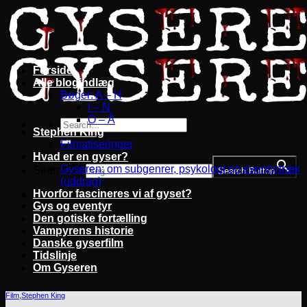
Fortsæt
til
indhold
Forside
Alle blogindlæg
Bøger: A – H
I – N
O – Å
Stephen King
Filmatiseringer
Hvad er en gyser?
Gyseren: om subgenrer, psykologi og eventyrtræk
Search for:
Search Button
(uddrag)
Hvorfor fascineres vi af gyset?
Gys og eventyr
Den gotiske fortælling
Vampyrens historie
Danske gyserfilm
Tidslinje
Om Gyseren
Film
,
Stephen King