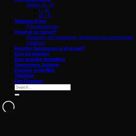
Bøger: A – H
I – N
O – Å
Stephen King
Filmatiseringer
Hvad er en gyser?
Gyseren: om subgenrer, psykologi og eventyrtræk
(uddrag)
Hvorfor fascineres vi af gyset?
Gys og eventyr
Den gotiske fortælling
Vampyrens historie
Danske gyserfilm
Tidslinje
Om Gyseren