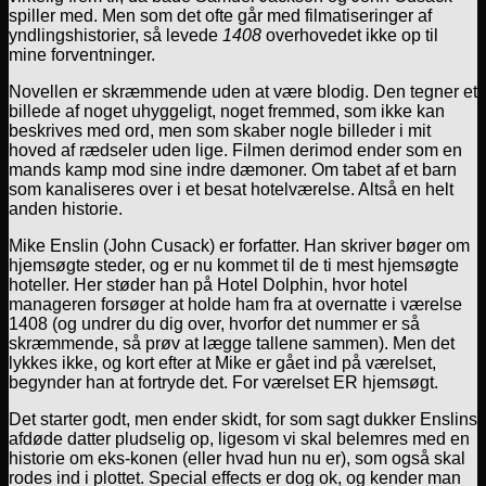
spiller med. Men som det ofte går med filmatiseringer af
yndlingshistorier, så levede
1408
overhovedet ikke op til
mine forventninger.
Novellen er skræmmende uden at være blodig. Den tegner et
billede af noget uhyggeligt, noget fremmed, som ikke kan
beskrives med ord, men som skaber nogle billeder i mit
hoved af rædseler uden lige. Filmen derimod ender som en
mands kamp mod sine indre dæmoner. Om tabet af et barn
som kanaliseres over i et besat hotelværelse. Altså en helt
anden historie.
Mike Enslin (John Cusack) er forfatter. Han skriver bøger om
hjemsøgte steder, og er nu kommet til de ti mest hjemsøgte
hoteller. Her støder han på Hotel Dolphin, hvor hotel
manageren forsøger at holde ham fra at overnatte i værelse
1408 (og undrer du dig over, hvorfor det nummer er så
skræmmende, så prøv at lægge tallene sammen). Men det
lykkes ikke, og kort efter at Mike er gået ind på værelset,
begynder han at fortryde det. For værelset ER hjemsøgt.
Det starter godt, men ender skidt, for som sagt dukker Enslins
afdøde datter pludselig op, ligesom vi skal belemres med en
historie om eks-konen (eller hvad hun nu er), som også skal
rodes ind i plottet. Special effects er dog ok, og kender man