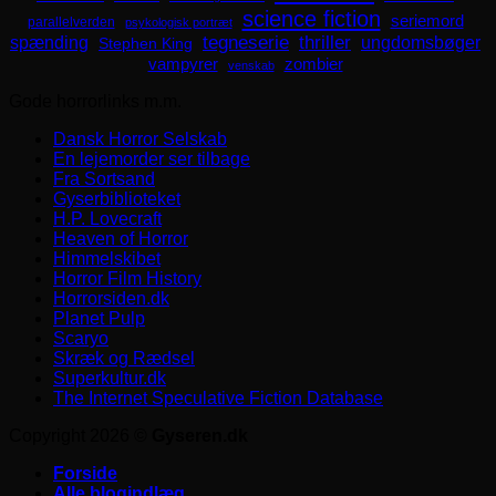
science fiction
seriemord
parallelverden
psykologisk portræt
spænding
tegneserie
thriller
ungdomsbøger
Stephen King
zombier
vampyrer
venskab
Gode horrorlinks m.m.
Dansk Horror Selskab
En lejemorder ser tilbage
Fra Sortsand
Gyserbiblioteket
H.P. Lovecraft
Heaven of Horror
Himmelskibet
Horror Film History
Horrorsiden.dk
Planet Pulp
Scaryo
Skræk og Rædsel
Superkultur.dk
The Internet Speculative Fiction Database
Copyright 2026 ©
Gyseren.dk
Forside
Alle blogindlæg