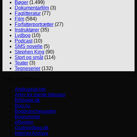
Bøger
(1.499)
Dokumentarfilm
(3)
Faglitteratur
(77)
Film
(584)
Forfatterportrætter
(27)
Instruktører
(35)
Lydbog
(10)
Podcast
(10)
SMS novelle
(5)
Stephen King
(90)
Stort og småt
(114)
Teater
(3)
Tegneserier
(132)
Links om litteratur
Antikvariat.net
Arkiv for dansk litteratur
Bibliotek.dk
Bog.nu
Bogbrancheguiden
Bogrummet
eReolen
Gratislydbog.dk
Internet Archive