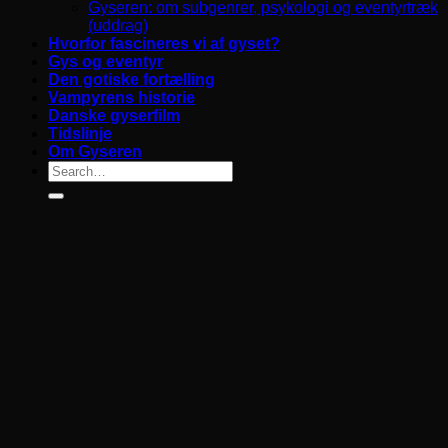
Gyseren: om subgenrer, psykologi og eventyrtræk
(uddrag)
Hvorfor fascineres vi af gyset?
Gys og eventyr
Den gotiske fortælling
Vampyrens historie
Danske gyserfilm
Tidslinje
Om Gyseren