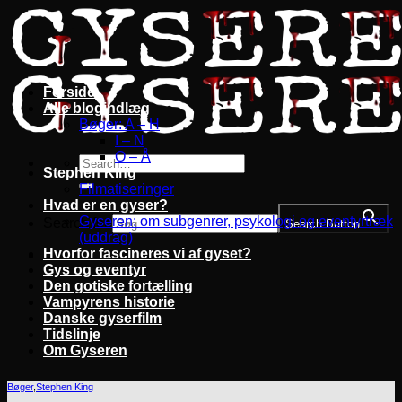
Fortsæt
til
indhold
Forside
Alle blogindlæg
Bøger: A – H
I – N
O – Å
Stephen King
Filmatiseringer
Hvad er en gyser?
Gyseren: om subgenrer, psykologi og eventyrtræk
Search for:
Search Button
(uddrag)
Hvorfor fascineres vi af gyset?
Gys og eventyr
Den gotiske fortælling
Vampyrens historie
Danske gyserfilm
Tidslinje
Om Gyseren
Bøger
,
Stephen King