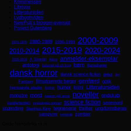
Krimimessen
Librivox
Litteratursiden
Lydboghylden
NewPub's blogger-oversigt
Project Gutenberg
2000-2009
1980-1989
1990-1999
1970-1979
2015-2019
2020-2024
2010-2014
anmelder-eksemplar
A. Silvestri
2025-2029
Aliens
børn
antologi
Børnebøger
baseret på en bog
dansk horror
dansk science fiction
debut
dyr
genfærd
filmatiserede bøger
Fantasy
gotik
Litteratursiden
humor
krimi
hjemsøgte steder
horror
noveller
mord
monstre
ondskab
naturen går amok
science fiction
seriemord
parallelverden
psykologisk portræt
spænding
tegneserie
thriller
ungdomsbøger
Stephen King
zombier
vampyrer
venskab
Gode horrorlinks m.m.