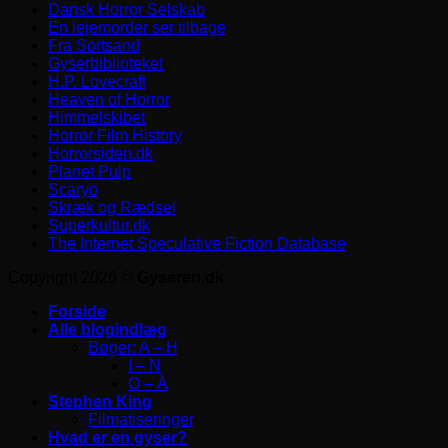
Dansk Horror Selskab
En lejemorder ser tilbage
Fra Sortsand
Gyserbiblioteket
H.P. Lovecraft
Heaven of Horror
Himmelskibet
Horror Film History
Horrorsiden.dk
Planet Pulp
Scaryo
Skræk og Rædsel
Superkultur.dk
The Internet Speculative Fiction Database
Copyright 2026 ©
Gyseren.dk
Forside
Alle blogindlæg
Bøger: A – H
I – N
O – Å
Stephen King
Filmatiseringer
Hvad er en gyser?