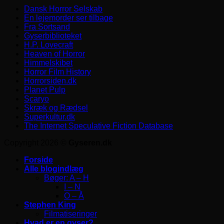
Dansk Horror Selskab
En lejemorder ser tilbage
Fra Sortsand
Gyserbiblioteket
H.P. Lovecraft
Heaven of Horror
Himmelskibet
Horror Film History
Horrorsiden.dk
Planet Pulp
Scaryo
Skræk og Rædsel
Superkultur.dk
The Internet Speculative Fiction Database
Copyright 2026 ©
Gyseren.dk
Forside
Alle blogindlæg
Bøger: A – H
I – N
O – Å
Stephen King
Filmatiseringer
Hvad er en gyser?