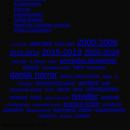
Krimimessen
Librivox
Litteratursiden
Lydboghylden
NewPub's blogger-oversigt
Project Gutenberg
2000-2009
1980-1989
1990-1999
1970-1979
2015-2019
2020-2024
2010-2014
anmelder-eksemplar
A. Silvestri
2025-2029
Aliens
børn
antologi
Børnebøger
baseret på en bog
dansk horror
dansk science fiction
debut
dyr
genfærd
filmatiserede bøger
Fantasy
gotik
Litteratursiden
humor
krimi
hjemsøgte steder
horror
noveller
mord
monstre
ondskab
naturen går amok
science fiction
seriemord
parallelverden
psykologisk portræt
spænding
tegneserie
thriller
ungdomsbøger
Stephen King
zombier
vampyrer
venskab
Gode horrorlinks m.m.