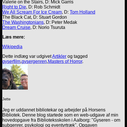
Valerie on the Stairs, D: Mick Garris
Right to Die
, D: Rob Schmidt
We All Scream For Ice Cream
, D:
Tom Holland
The Black Cat, D: Stuart Gordon
The Washingtonians
, D: Peter Medak
Dream Cruise
, D: Norio Tsuruta
Læs mere:
Wikipedia
Dette indlæg var udgivet
Artikler
og tagged
gyserfilm
,
gysergenren
,
Masters of Horror
.
Jette
Jeg er uddannet bibliotekar og arbejder på Horsens
Bibliotek. Denne blog startede som en web-udgave af min
hovedopgave fra Biblioteksskolen i Aalborg: "Gyseren - om
subgenrer, psykologi og eventyrtræk". Opgaven