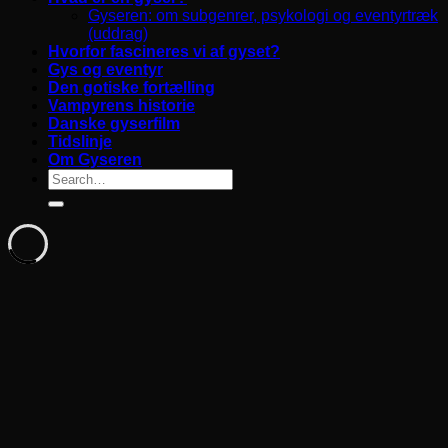
Gyseren: om subgenrer, psykologi og eventyrtræk
(uddrag)
Hvorfor fascineres vi af gyset?
Gys og eventyr
Den gotiske fortælling
Vampyrens historie
Danske gyserfilm
Tidslinje
Om Gyseren