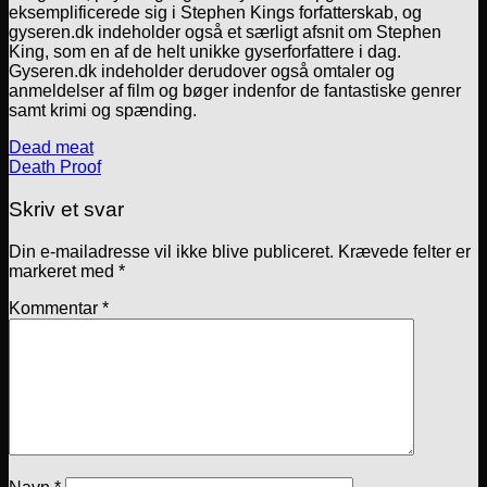
eksemplificerede sig i Stephen Kings forfatterskab, og
gyseren.dk indeholder også et særligt afsnit om Stephen
King, som en af de helt unikke gyserforfattere i dag.
Gyseren.dk indeholder derudover også omtaler og
anmeldelser af film og bøger indenfor de fantastiske genrer
samt krimi og spænding.
Dead meat
Death Proof
Skriv et svar
Din e-mailadresse vil ikke blive publiceret.
Krævede felter er
markeret med
*
Kommentar
*