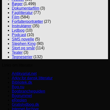
Bøger
(1.499)
Dokumentarfilm
(3)
Faglitteratur
(77)
Film
(584)
Forfatterportrætter
(27)
Instruktører
(35)
Lydbog
(10)
Podcast
(10)
SMS novelle
(5)
Stephen King
(90)
Stort og småt
(114)
Teater
(3)
Tegneserier
(132)
Links om litteratur
Antikvariat.net
Arkiv for dansk litteratur
Bibliotek.dk
Bog.nu
Bogbrancheguiden
Bogrummet
eReolen
Gratislydbog.dk
Internet Archive