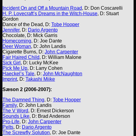
Incident On and Off a Mountain Road
, D: Don Coscarelli
H. P. Lovecraft’s Dreams in the Witch-House
, D: Stuart
Gordon
Dance of the Dead, D:
Tobe Hooper
Jennifer
, D:
Dario Argento
Chocolate, D: Mick Garris
Homecoming
, D: Joe Dante
Deer Woman
, D: John Landis
Cigarette Burns, D:
John Carpenter
Fair Haired Child
, D: William Malone
Sick Girl
, D: Lucky McKee
Pick Me Up
, D: Larry Cohen
Haeckel’s Tale
, D:
John McNaughton
Imprint
, D:
Takashi Miike
Sæson 2 (2006-2007):
The Damned Thing
, D:
Tobe Hooper
Family
, D: John Landis
The V Word
, D: Ernest Dickerson
Sounds Like
, D: Brad Anderson
Pro-Life
, D:
John Carpenter
Pelts
, D:
Dario Argento
The Screwfly Solution
, D: Joe Dante