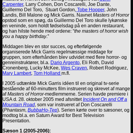
Carpenter
, Larry Cohen, Don Coscarelli, Joe Dante,
Guillermo Del Toro, Stuart Gordon,
Tobe Hooper
, John
Landis, Bill Malone og Mick Garris. Navnet
Masters of Horror
opstod som en spøg, da Guillermo Del Toro skulle lykønske
en veninde, som holdt fødselsdag på en anden restaurant,
og han hilste hende med ordene: “
the masters of horror wish
you a happy birthday
.”
Middagen blev en stor succes, og efterfølgende
organiserede Mick Garris regelmæssige middage for
gruppen, som efterhånden blev udvidet med flere horror- og
genreinstruktører, bl.a.
Dario Argento
, Eli Roth, David
Cronenberg, Lucky McKee,
Wes Craven
, Robert Rodriguez,
Mary Lambert
,
Tom Holland
m.fl.
I 2005 udtænkte Mick Garris idéen til en original tv-serie
bestående af 60-minutters film instrueret og skrevet af mange
af
Masters of Horror
-medlemmerne. Serien havde premiere i
USA d. 28. oktober 2005 med afsnittet
Incident On and Off a
Mountain Road
, som var instrueret af Don Coscarelli
(
Phantasm
,
BubbaHo-Tep
). Serien kørte over to sæsoner, og
modtog bl.a. en Saturn Award for Best Television
Presentation.
Sæson 1 (2005-2006):