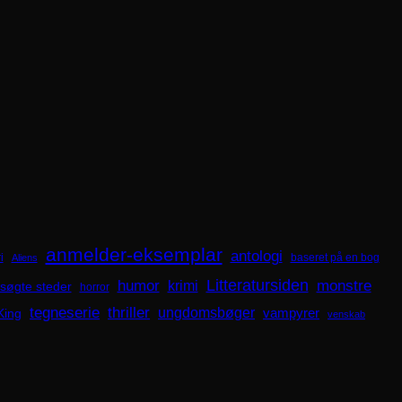
anmelder-eksemplar
antologi
i
baseret på en bog
Aliens
Litteratursiden
humor
krimi
monstre
søgte steder
horror
tegneserie
thriller
ungdomsbøger
King
vampyrer
venskab