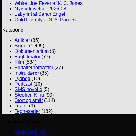
White Line Fever af K. C. Jones
Nye udgivelser 2026-08
Labyrint af Sarah Engell
Cold Eternity af S. A. Barnes
Kategorier
Artikler
(35)
Bøger
(1.499)
Dokumentarfilm
(3)
Faglitteratur
(77)
Film
(584)
Forfatterportrætter
(27)
Instruktører
(35)
Lydbog
(10)
Podcast
(10)
SMS novelle
(5)
Stephen King
(90)
Stort og småt
(114)
Teater
(3)
Tegneserier
(132)
Links om litteratur
Antikvariat.net