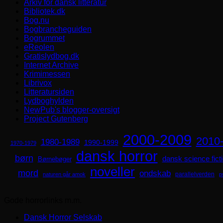
Arkiv for dansk litteratur
Bibliotek.dk
Bog.nu
Bogbrancheguiden
Bogrummet
eReolen
Gratislydbog.dk
Internet Archive
Krimimessen
Librivox
Litteratursiden
Lydboghylden
NewPub's blogger-oversigt
Project Gutenberg
2000-2009
2010
1980-1989
1990-1999
1970-1979
dansk horror
børn
dansk science fict
Børnebøger
noveller
mord
ondskab
parallelverden
naturen går amok
p
Gode horrorlinks m.m.
Dansk Horror Selskab