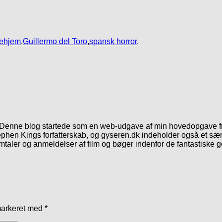
ehjem
,
Guillermo del Toro
,
spansk horror
.
. Denne blog startede som en web-udgave af min hovedopgave fr
phen Kings forfatterskab, og gyseren.dk indeholder også et særl
mtaler og anmeldelser af film og bøger indenfor de fantastiske 
markeret med
*