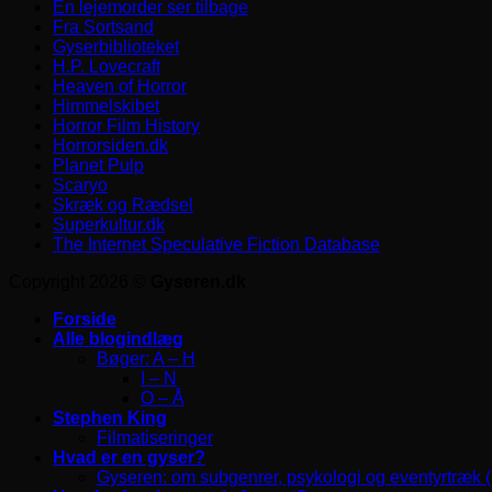
En lejemorder ser tilbage
Fra Sortsand
Gyserbiblioteket
H.P. Lovecraft
Heaven of Horror
Himmelskibet
Horror Film History
Horrorsiden.dk
Planet Pulp
Scaryo
Skræk og Rædsel
Superkultur.dk
The Internet Speculative Fiction Database
Copyright 2026 ©
Gyseren.dk
Forside
Alle blogindlæg
Bøger: A – H
I – N
O – Å
Stephen King
Filmatiseringer
Hvad er en gyser?
Gyseren: om subgenrer, psykologi og eventyrtræk 