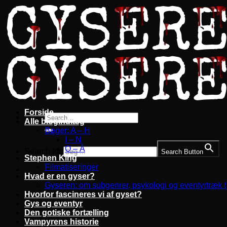
Fortsæt
til
indhold
Forside
Alle blogindlæg
Bøger: A – H
I – N
O – Å
Search for:
Search Button
Stephen King
Filmatiseringer
Hvad er en gyser?
Gyseren: om subgenrer, psykologi og eventyrtræk 
Hvorfor fascineres vi af gyset?
Gys og eventyr
Den gotiske fortælling
Vampyrens historie