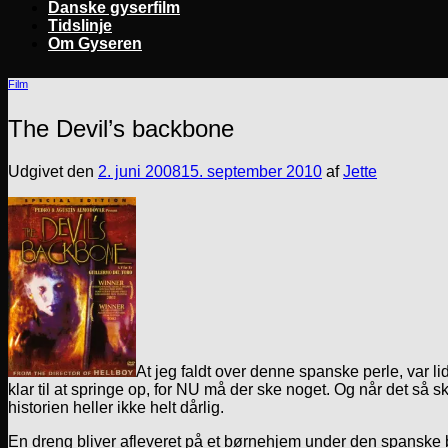
Danske gyserfilm
Tidslinje
Om Gyseren
Film
The Devil’s backbone
Udgivet den
2. juni 2008
15. september 2010
af
Jette
At jeg faldt over denne spanske perle, var l
klar til at springe op, for NU må der ske noget. Og når det så ske
historien heller ikke helt dårlig.
En dreng bliver afleveret på et børnehjem under den spanske 