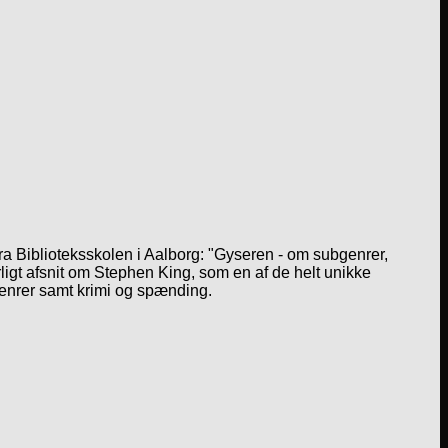
a Biblioteksskolen i Aalborg: "Gyseren - om subgenrer,
igt afsnit om Stephen King, som en af de helt unikke
genrer samt krimi og spænding.