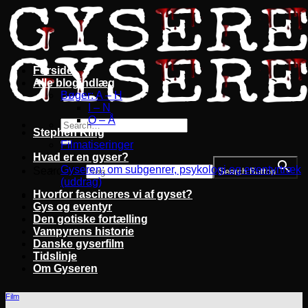
Fortsæt
til
indhold
Forside
Alle blogindlæg
Bøger: A – H
I – N
O – Å
Stephen King
Filmatiseringer
Hvad er en gyser?
Gyseren: om subgenrer, psykologi og eventyrtræk
Search for:
Search Button
(uddrag)
Hvorfor fascineres vi af gyset?
Gys og eventyr
Den gotiske fortælling
Vampyrens historie
Danske gyserfilm
Tidslinje
Om Gyseren
Film