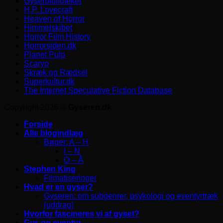
Gyserbiblioteket
H.P. Lovecraft
Heaven of Horror
Himmelskibet
Horror Film History
Horrorsiden.dk
Planet Pulp
Scaryo
Skræk og Rædsel
Superkultur.dk
The Internet Speculative Fiction Database
Copyright 2026 ©
Gyseren.dk
Forside
Alle blogindlæg
Bøger: A – H
I – N
O – Å
Stephen King
Filmatiseringer
Hvad er en gyser?
Gyseren: om subgenrer, psykologi og eventyrtræk
(uddrag)
Hvorfor fascineres vi af gyset?
Gys og eventyr