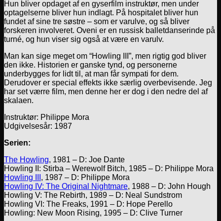
Hun bliver opdaget af en gyserfilm instruktør, men under
optagelserne bliver hun indlagt. På hospitalet bliver hun
fundet af sine tre søstre – som er varulve, og så bliver
forskeren involveret. Oveni er en russisk balletdanserinde på
turné, og hun viser sig også at være en varulv.
Man kan sige meget om “Howling III”, men rigtig god bliver
den ikke. Historien er ganske tynd, og personerne
underbygges for lidt til, at man får sympati for dem.
Derudover er special effekts ikke særlig overbevisende. Jeg
har set værre film, men denne her er dog i den nedre del af
skalaen.
Instruktør: Philippe Mora
Udgivelsesår: 1987
Serien:
The Howling
, 1981 – D: Joe Dante
Howling II: Stirba – Werewolf Bitch, 1985 – D: Philippe Mora
Howling III
, 1987 – D: Philippe Mora
Howling IV: The Original Nightmare
, 1988 – D: John Hough
Howling V: The Rebirth, 1989 – D: Neal Sundstrom
Howling VI: The Freaks, 1991 – D: Hope Perello
Howling: New Moon Rising, 1995 – D: Clive Turner