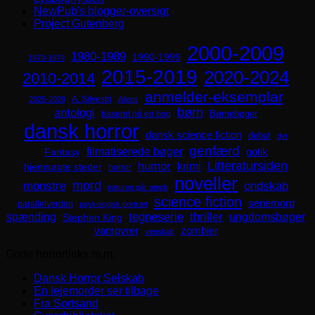
NewPub's blogger-oversigt
Project Gutenberg
2000-2009
1980-1989
1990-1999
1970-1979
2015-2019
2020-2024
2010-2014
anmelder-eksemplar
A. Silvestri
2025-2029
Aliens
børn
antologi
Børnebøger
baseret på en bog
dansk horror
dansk science fiction
debut
dyr
genfærd
filmatiserede bøger
Fantasy
gotik
Litteratursiden
humor
krimi
hjemsøgte steder
horror
noveller
mord
monstre
ondskab
naturen går amok
science fiction
seriemord
parallelverden
psykologisk portræt
spænding
tegneserie
thriller
ungdomsbøger
Stephen King
zombier
vampyrer
venskab
Gode horrorlinks m.m.
Dansk Horror Selskab
En lejemorder ser tilbage
Fra Sortsand