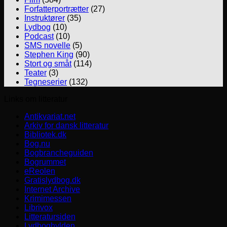
Forfatterportrætter
(27)
Instruktører
(35)
Lydbog
(10)
Podcast
(10)
SMS novelle
(5)
Stephen King
(90)
Stort og småt
(114)
Teater
(3)
Tegneserier
(132)
Links om litteratur
Antikvariat.net
Arkiv for dansk litteratur
Bibliotek.dk
Bog.nu
Bogbrancheguiden
Bogrummet
eReolen
Gratislydbog.dk
Internet Archive
Krimimessen
Librivox
Litteratursiden
Lydboghylden