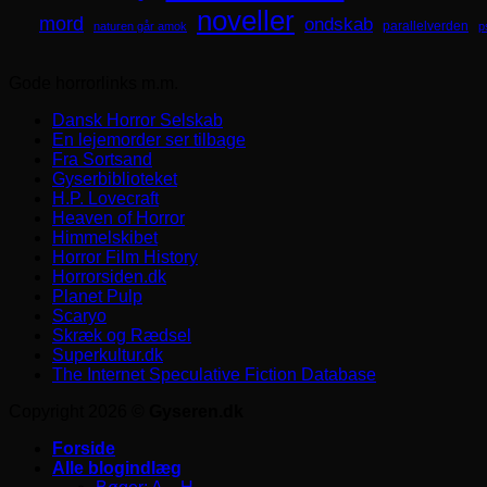
noveller
mord
ondskab
parallelverden
naturen går amok
p
Gode horrorlinks m.m.
Dansk Horror Selskab
En lejemorder ser tilbage
Fra Sortsand
Gyserbiblioteket
H.P. Lovecraft
Heaven of Horror
Himmelskibet
Horror Film History
Horrorsiden.dk
Planet Pulp
Scaryo
Skræk og Rædsel
Superkultur.dk
The Internet Speculative Fiction Database
Copyright 2026 ©
Gyseren.dk
Forside
Alle blogindlæg