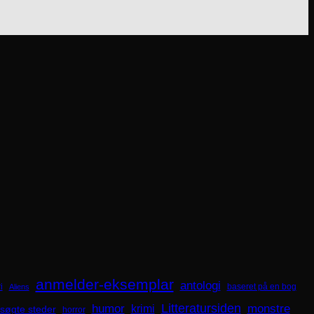
anmelder-eksemplar
antologi
i
baseret på en bog
Aliens
Litteratursiden
humor
krimi
monstre
søgte steder
horror