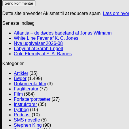
Dette site anvender Akismet til at reducere spam.
Læs om hvor
Seneste indlæg
Atlantia – de dødes badeland af Jonas Wilmann
White Line Fever af K. C. Jones
Nye udgivelser 2026-08
Labyrint af Sarah Engell
Cold Eternity af S. A. Barnes
Kategorier
Artikler
(35)
Bøger
(1.499)
Dokumentarfilm
(3)
Faglitteratur
(77)
Film
(584)
Forfatterportrætter
(27)
Instruktører
(35)
Lydbog
(10)
Podcast
(10)
SMS novelle
(5)
Stephen King
(90)