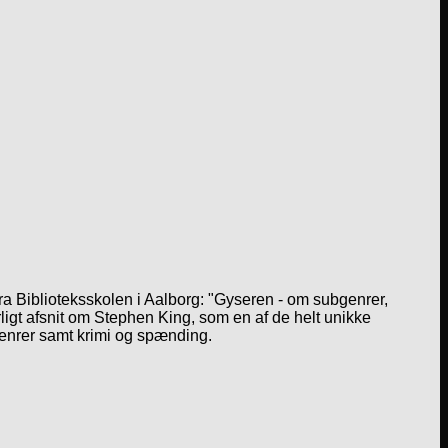
a Biblioteksskolen i Aalborg: "Gyseren - om subgenrer,
igt afsnit om Stephen King, som en af de helt unikke
genrer samt krimi og spænding.