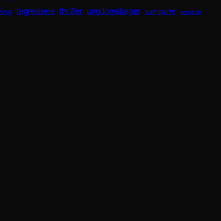
tegneserie
thriller
ungdomsbøger
King
vampyrer
venskab