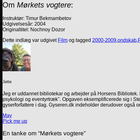
Om
Mørkets vogtere
:
Instruktør: Timur Bekmambetov
Udgivelsesår: 2004
Originaltitel: Nochnoy Dozor
Dette indlæg var udgivet
Film
og tagged
2000-2009
,
ondskab
,
Jette
Jeg er uddannet bibliotekar og arbejder på Horsens Bibliotek
psykologi og eventyrtræk". Opgaven eksemplificerede sig i Ste
gyserforfattere i dag. Gyseren.dk indeholder derudover også o
May
Pick me up
En tanke om “
Mørkets vogtere
”