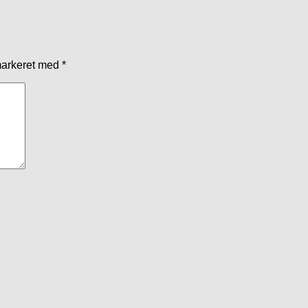
markeret med
*