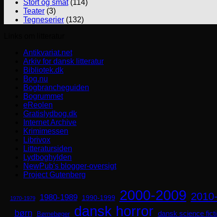
Stort og småt
(114)
Teater
(3)
Tegneserier
(132)
Links om litteratur
Antikvariat.net
Arkiv for dansk litteratur
Bibliotek.dk
Bog.nu
Bogbrancheguiden
Bogrummet
eReolen
Gratislydbog.dk
Internet Archive
Krimimessen
Librivox
Litteratursiden
Lydboghylden
NewPub's blogger-oversigt
Project Gutenberg
2000-2009
2010
1980-1989
1990-1999
1970-1979
dansk horror
børn
dansk science fict
Børnebøger