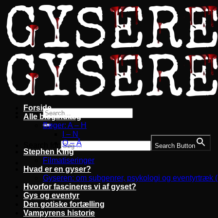
Fortsæt
til
indhold
Forside
Alle blogindlæg
Bøger: A – H
I – N
O – Å
Search for:
Search Button
Stephen King
Filmatiseringer
Hvad er en gyser?
Gyseren: om subgenrer, psykologi og eventyrtræk 
Hvorfor fascineres vi af gyset?
Gys og eventyr
Den gotiske fortælling
Vampyrens historie