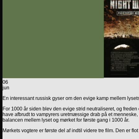
06
jun
En interessant russisk gyser om den evige kamp mellem lysets
For 1000 år siden blev den evige strid neutraliseret, og frede
have afbrudt to vampyrers uretmæssige drab på et menneske, e
balancen mellem lyset og mørket for første gang i 1000 år.
Mørkets vogtere er første del af indtil videre tre film. Den er flot