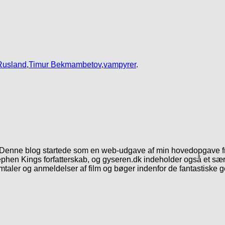
Rusland
,
Timur Bekmambetov
,
vampyrer
.
. Denne blog startede som en web-udgave af min hovedopgave fr
phen Kings forfatterskab, og gyseren.dk indeholder også et særl
mtaler og anmeldelser af film og bøger indenfor de fantastiske 