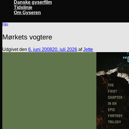
Danske gyserfilm
Tidslinje
Om Gyseren
Film
Mørkets vogtere
Udgivet den
6. juni 2008
20. juli 2026
af
Jette