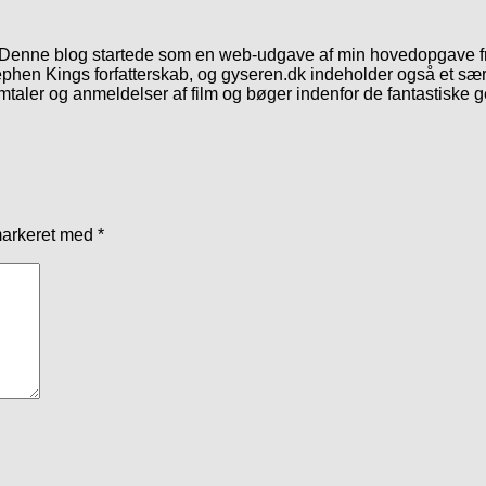
. Denne blog startede som en web-udgave af min hovedopgave fr
phen Kings forfatterskab, og gyseren.dk indeholder også et særl
mtaler og anmeldelser af film og bøger indenfor de fantastiske 
markeret med
*