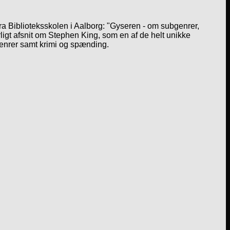
a Biblioteksskolen i Aalborg: "Gyseren - om subgenrer,
igt afsnit om Stephen King, som en af de helt unikke
genrer samt krimi og spænding.