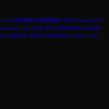
anmelder-eksemplar
antologi
i
baseret på en bog
Aliens
Litteratursiden
humor
krimi
monstre
søgte steder
horror
tegneserie
thriller
ungdomsbøger
King
vampyrer
venskab