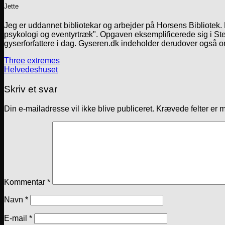
Jette
Jeg er uddannet bibliotekar og arbejder på Horsens Bibliotek
psykologi og eventyrtræk". Opgaven eksemplificerede sig i Ste
gyserforfattere i dag. Gyseren.dk indeholder derudover også o
Three extremes
Helvedeshuset
Skriv et svar
Din e-mailadresse vil ikke blive publiceret.
Krævede felter er 
Kommentar
*
Navn
*
E-mail
*