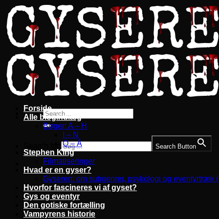
Fortsæt
til
indhold
Forside
Alle blogindlæg
Bøger: A – H
I – N
O – Å
Search for:
Search Button
Stephen King
Filmatiseringer
Hvad er en gyser?
Gyseren: om subgenrer, psykologi og eventyrtræk 
Hvorfor fascineres vi af gyset?
Gys og eventyr
Den gotiske fortælling
Vampyrens historie