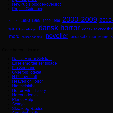
NewPub's blogger-oversigt
Project Gutenberg
2000-2009
2010
1980-1989
1990-1999
1970-1979
dansk horror
børn
dansk science fict
Børnebøger
noveller
mord
ondskab
parallelverden
naturen går amok
p
Gode horrorlinks m.m.
Dansk Horror Selskab
En lejemorder ser tilbage
Fra Sortsand
Gyserbiblioteket
H.P. Lovecraft
Heaven of Horror
Himmelskibet
Horror Film History
Horrorsiden.dk
Planet Pulp
Scaryo
Skræk og Rædsel