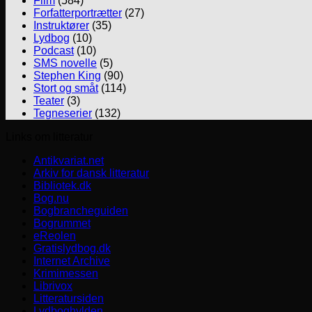
Film
(584)
Forfatterportrætter
(27)
Instruktører
(35)
Lydbog
(10)
Podcast
(10)
SMS novelle
(5)
Stephen King
(90)
Stort og småt
(114)
Teater
(3)
Tegneserier
(132)
Links om litteratur
Antikvariat.net
Arkiv for dansk litteratur
Bibliotek.dk
Bog.nu
Bogbrancheguiden
Bogrummet
eReolen
Gratislydbog.dk
Internet Archive
Krimimessen
Librivox
Litteratursiden
Lydboghylden