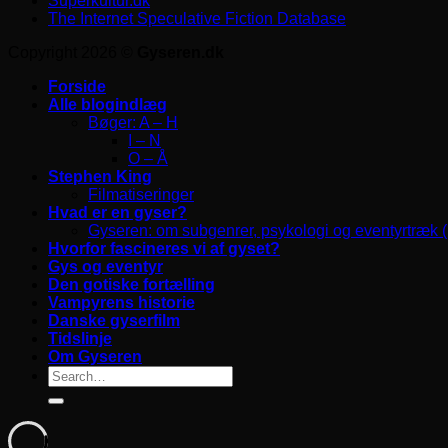
Superkultur.dk
The Internet Speculative Fiction Database
Copyright 2026 ©
Gyseren.dk
Forside
Alle blogindlæg
Bøger: A – H
I – N
O – Å
Stephen King
Filmatiseringer
Hvad er en gyser?
Gyseren: om subgenrer, psykologi og eventyrtræk 
Hvorfor fascineres vi af gyset?
Gys og eventyr
Den gotiske fortælling
Vampyrens historie
Danske gyserfilm
Tidslinje
Om Gyseren