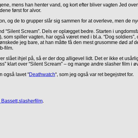
gene, mens han henter vand, og kort efter bliver vagten Jed over
ene først for alvor.
n, og de to grupper slår sig sammen for at overleve, men de nye
 end “Silent Scream”. Dels er oplægget bedre. Starten i ungdoms
e), som spiller vagten, har også været med i bl.a. “Dog soldiers”
t ønskede jeg bare, at han måtte få den mest grusomme død af de
b-film.
ået ihjel på, så er der dog alligevel lidt. Det er ikke et usårlig
 klart over “Silent Scream” – og mange andre slasher film i øv
n også lavet “
Deathwatch
“, som jeg også var ret begejstret for.
 Bassett
,
slasherfilm
.