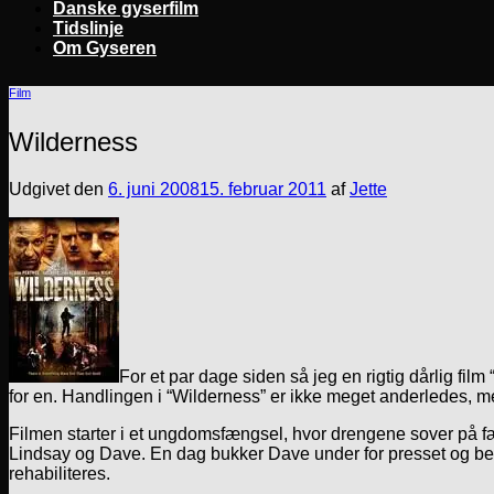
Danske gyserfilm
Tidslinje
Om Gyseren
Film
Wilderness
Udgivet den
6. juni 2008
15. februar 2011
af
Jette
For et par dage siden så jeg en rigtig dårlig film 
for en. Handlingen i “Wilderness” er ikke meget anderledes, me
Filmen starter i et ungdomsfængsel, hvor drengene sover på fæl
Lindsay og Dave. En dag bukker Dave under for presset og begår
rehabiliteres.