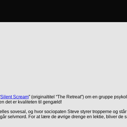
“
Silent Scream
” (originaltitel “The Retreat”) om en gruppe psyk
n det er kvaliteten til gengæld!
les sovesal, og hvor sociopaten Steve styrer tropperne og står i
 selvmord. For at lære de øvrige drenge en lektie, bliver de se