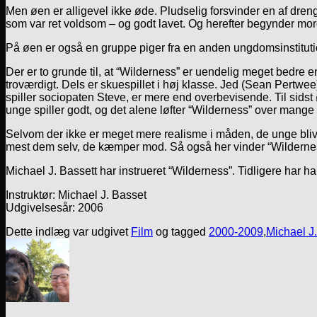
Men øen er alligevel ikke øde. Pludselig forsvinder en af dren
som var ret voldsom – og godt lavet. Og herefter begynder mord
På øen er også en gruppe piger fra en anden ungdomsinstitutio
Der er to grunde til, at “Wilderness” er uendelig meget bedre
troværdigt. Dels er skuespillet i høj klasse. Jed (Sean Pertwe
spiller sociopaten Steve, er mere end overbevisende. Til sids
unge spiller godt, og det alene løfter “Wilderness” over mange 
Selvom der ikke er meget mere realisme i måden, de unge bliver sl
mest dem selv, de kæmper mod. Så også her vinder “Wilderness”
Michael J. Bassett har instrueret “Wilderness”. Tidligere har ha
Instruktør: Michael J. Basset
Udgivelsesår: 2006
Dette indlæg var udgivet
Film
og tagged
2000-2009
,
Michael J.