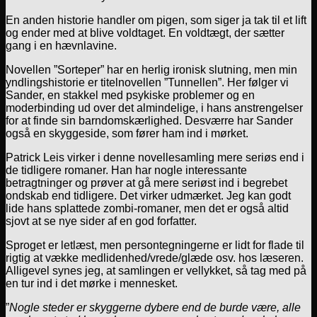
En anden historie handler om pigen, som siger ja tak til et lift
og ender med at blive voldtaget. En voldtægt, der sætter
gang i en hævnlavine.
Novellen ”Sorteper” har en herlig ironisk slutning, men min
yndlingshistorie er titelnovellen ”Tunnellen”. Her følger vi
Sander, en stakkel med psykiske problemer og en
moderbinding ud over det almindelige, i hans anstrengelser
for at finde sin barndomskærlighed. Desværre har Sander
også en skyggeside, som fører ham ind i mørket.
Patrick Leis virker i denne novellesamling mere seriøs end i
de tidligere romaner. Han har nogle interessante
betragtninger og prøver at gå mere seriøst ind i begrebet
ondskab end tidligere. Det virker udmærket. Jeg kan godt
lide hans splattede zombi-romaner, men det er også altid
sjovt at se nye sider af en god forfatter.
Sproget er letlæst, men persontegningerne er lidt for flade til
rigtig at vække medlidenhed/vrede/glæde osv. hos læseren.
Alligevel synes jeg, at samlingen er vellykket, så tag med på
en tur ind i det mørke i mennesket.
”
Nogle steder er skyggerne dybere end de burde være, alle