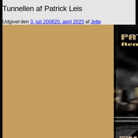
Tunnellen af Patrick Leis
Udgivet den
3. juli 2008
20. april 2025
af
Jette