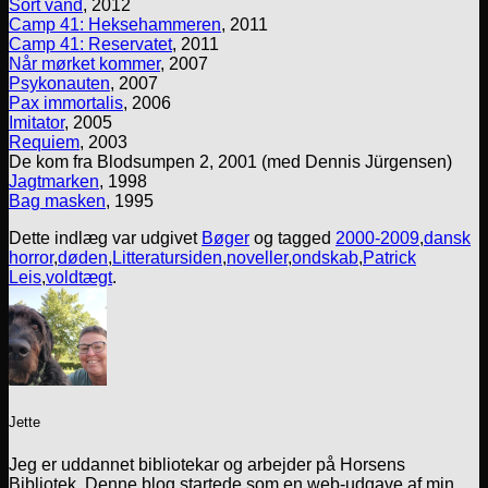
Sort vand
, 2012
Camp 41: Heksehammeren
, 2011
Camp 41: Reservatet
, 2011
Når mørket kommer
, 2007
Psykonauten
, 2007
Pax immortalis
, 2006
Imitator
, 2005
Requiem
, 2003
De kom fra Blodsumpen 2, 2001 (med Dennis Jürgensen)
Jagtmarken
, 1998
Bag masken
, 1995
Dette indlæg var udgivet
Bøger
og tagged
2000-2009
,
dansk
horror
,
døden
,
Litteratursiden
,
noveller
,
ondskab
,
Patrick
Leis
,
voldtægt
.
Jette
Jeg er uddannet bibliotekar og arbejder på Horsens
Bibliotek. Denne blog startede som en web-udgave af min