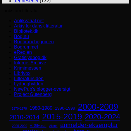
Tegneserier
(132)
Links om litteratur
Antikvariat.net
Arkiv for dansk litteratur
Bibliotek.dk
Bog.nu
Bogbrancheguiden
Bogrummet
eReolen
Gratislydbog.dk
Internet Archive
Krimimessen
Librivox
Litteratursiden
Lydboghylden
NewPub's blogger-oversigt
Project Gutenberg
2000-2009
1980-1989
1990-1999
1970-1979
2015-2019
2020-2024
2010-2014
anmelder-eksemplar
A. Silvestri
2025-2029
Aliens