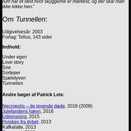
rum har et sted hvor skyggerne er mørkest, og der skal man
ikke kikke hen
.”
Om
Tunnellen
:
Udgivelsesår: 2003
Forlag: Tellus, 143 sider
Indhold:
Under egen
Love story
Sne
Sorteper
Sjæletyven
Tunnellen
Andre bøger af Patrick Leis:
Necropolis – de levende døde
, 2016 (2008)
Julefandens hævn
, 2016
Udrensning
, 2015
Hvisken fra dybet
, 2013
Kafkalatte, 2013