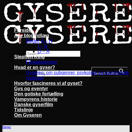
Fortsæt
til
indhold
Forside
Alle blogindlæg
Bøger: A – H
I – N
O – Å
Stephen King
Filmatiseringer
Hvad er en gyser?
Gyseren: om subgenrer, psykologi og eventyrtræk
Search for:
Search Button
(uddrag)
Hvorfor fascineres vi af gyset?
Gys og eventyr
Den gotiske fortælling
Vampyrens historie
Danske gyserfilm
Tidslinje
Om Gyseren
Bøger