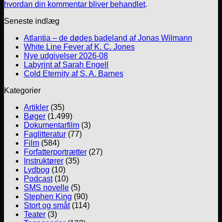
hvordan din kommentar bliver behandlet
.
Seneste indlæg
Atlantia – de dødes badeland af Jonas Wilmann
White Line Fever af K. C. Jones
Nye udgivelser 2026-08
Labyrint af Sarah Engell
Cold Eternity af S. A. Barnes
Kategorier
Artikler
(35)
Bøger
(1.499)
Dokumentarfilm
(3)
Faglitteratur
(77)
Film
(584)
Forfatterportrætter
(27)
Instruktører
(35)
Lydbog
(10)
Podcast
(10)
SMS novelle
(5)
Stephen King
(90)
Stort og småt
(114)
Teater
(3)