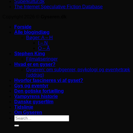
Superkultur.dk
The Internet Speculative Fiction Database
Copyright 2026 ©
Gyseren.dk
Forside
Alle blogindlæg
Bøger: A – H
I – N
O – Å
Stephen King
Filmatiseringer
Hvad er en gyser?
Gyseren: om subgenrer, psykologi og eventyrtræk
(uddrag)
Hvorfor fascineres vi af gyset?
Gys og eventyr
Den gotiske fortælling
Vampyrens historie
Danske gyserfilm
Tidslinje
Om Gyseren