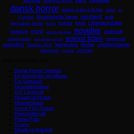
børn
antologi
Børnebøger
baseret på en bog
dansk horror
dansk science fiction
debut
dyr
genfærd
filmatiserede bøger
Fantasy
gotik
Litteratursiden
humor
krimi
hjemsøgte steder
horror
noveller
mord
monstre
ondskab
naturen går amok
science fiction
seriemord
parallelverden
psykologisk portræt
spænding
tegneserie
thriller
ungdomsbøger
Stephen King
zombier
vampyrer
venskab
Gode horrorlinks m.m.
Dansk Horror Selskab
En lejemorder ser tilbage
Fra Sortsand
Gyserbiblioteket
H.P. Lovecraft
Heaven of Horror
Himmelskibet
Horror Film History
Horrorsiden.dk
Planet Pulp
Scaryo
Skræk og Rædsel