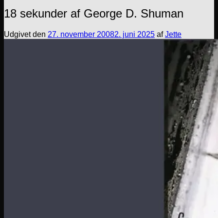
18 sekunder af George D. Shuman
Udgivet den
27. november 2008
2. juni 2025
af
Jette