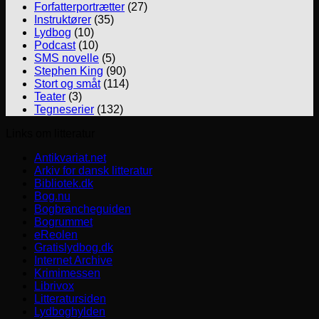
Forfatterportrætter
(27)
Instruktører
(35)
Lydbog
(10)
Podcast
(10)
SMS novelle
(5)
Stephen King
(90)
Stort og småt
(114)
Teater
(3)
Tegneserier
(132)
Links om litteratur
Antikvariat.net
Arkiv for dansk litteratur
Bibliotek.dk
Bog.nu
Bogbrancheguiden
Bogrummet
eReolen
Gratislydbog.dk
Internet Archive
Krimimessen
Librivox
Litteratursiden
Lydboghylden