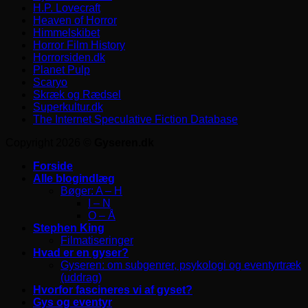
H.P. Lovecraft
Heaven of Horror
Himmelskibet
Horror Film History
Horrorsiden.dk
Planet Pulp
Scaryo
Skræk og Rædsel
Superkultur.dk
The Internet Speculative Fiction Database
Copyright 2026 ©
Gyseren.dk
Forside
Alle blogindlæg
Bøger: A – H
I – N
O – Å
Stephen King
Filmatiseringer
Hvad er en gyser?
Gyseren: om subgenrer, psykologi og eventyrtræk
(uddrag)
Hvorfor fascineres vi af gyset?
Gys og eventyr