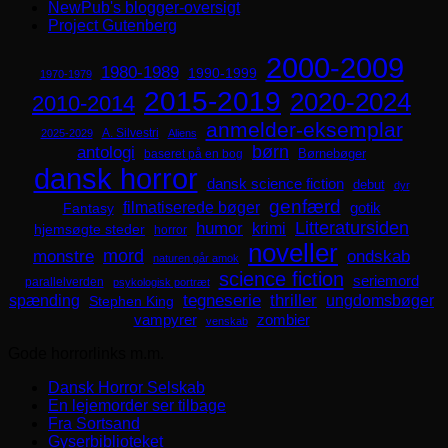
NewPub's blogger-oversigt
Project Gutenberg
2000-2009
1980-1989
1990-1999
1970-1979
2015-2019
2020-2024
2010-2014
anmelder-eksemplar
A. Silvestri
2025-2029
Aliens
børn
antologi
Børnebøger
baseret på en bog
dansk horror
dansk science fiction
debut
dyr
genfærd
filmatiserede bøger
Fantasy
gotik
Litteratursiden
humor
krimi
hjemsøgte steder
horror
noveller
mord
monstre
ondskab
naturen går amok
science fiction
seriemord
parallelverden
psykologisk portræt
spænding
tegneserie
thriller
ungdomsbøger
Stephen King
zombier
vampyrer
venskab
Gode horrorlinks m.m.
Dansk Horror Selskab
En lejemorder ser tilbage
Fra Sortsand
Gyserbiblioteket