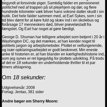
begyndt at forsvinde piger. Samtidig falder en pensioneret
politichef ned af trappen på sit plejehjem og dør, og flere
hundrede kilometer væk bliver hans voksne datter skudt i sin
butik. Det hele falder sammen med, at Earl Sykes, som i sin
tid blev dømt for at køre fuld og skæv ind i en skolebus og
forårsage 17 menneskers død, bliver prøveløsladt fra
fængslet. Og Earl har noget at gøre færdigt.
George D. Shuman har tidligere arbejdet som betjent i 20 år i
Washington DC, og det mærkes, at han kender noget til
politiets jargon og arbejdsmetoder. Plottet er velfungerende,
og især opklaringsarbejdet er godt beskrevet. Min eneste
anke til historien er, at han blander en kærlighedshistorie ind,
som jeg synes er ret ligegyldig for plottets udvikling. På trods
af det er
18 sekunder
en underholdende thriller til et par
timers afslapning.
Om
18 sekunder:
Udgivelsesår: 2008
Forlag: Jentas, 381 sider
Andre bøger om Sherry Moore: