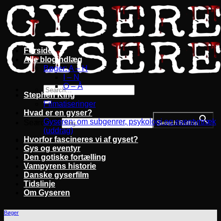
Fortsæt
til
indhold
Forside
Alle blogindlæg
Bøger: A – H
I – N
O – Å
Stephen King
Filmatiseringer
Hvad er en gyser?
Gyseren: om subgenrer, psykologi og eventyrtræk
Search for:
Search Button
(uddrag)
Hvorfor fascineres vi af gyset?
Gys og eventyr
Den gotiske fortælling
Vampyrens historie
Danske gyserfilm
Tidslinje
Om Gyseren
Bøger