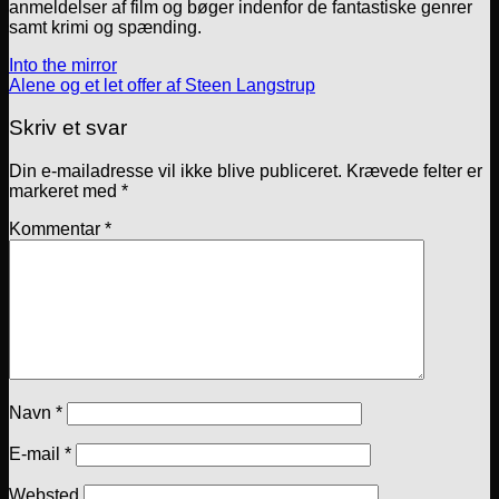
anmeldelser af film og bøger indenfor de fantastiske genrer
samt krimi og spænding.
Into the mirror
Alene og et let offer af Steen Langstrup
Skriv et svar
Din e-mailadresse vil ikke blive publiceret.
Krævede felter er
markeret med
*
Kommentar
*
Navn
*
E-mail
*
Websted