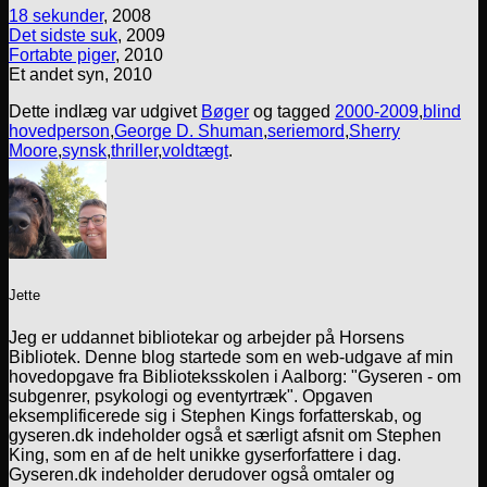
18 sekunder
, 2008
Det sidste suk
, 2009
Fortabte piger
, 2010
Et andet syn, 2010
Dette indlæg var udgivet
Bøger
og tagged
2000-2009
,
blind
hovedperson
,
George D. Shuman
,
seriemord
,
Sherry
Moore
,
synsk
,
thriller
,
voldtægt
.
Jette
Jeg er uddannet bibliotekar og arbejder på Horsens
Bibliotek. Denne blog startede som en web-udgave af min
hovedopgave fra Biblioteksskolen i Aalborg: "Gyseren - om
subgenrer, psykologi og eventyrtræk". Opgaven
eksemplificerede sig i Stephen Kings forfatterskab, og
gyseren.dk indeholder også et særligt afsnit om Stephen
King, som en af de helt unikke gyserforfattere i dag.
Gyseren.dk indeholder derudover også omtaler og